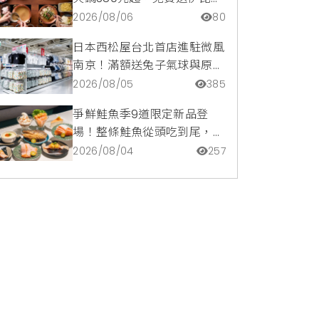
豬再享青森蘋果冰淇淋加購
2026/08/06
80
價。
日本西松屋台北首店進駐微風
南京！滿額送兔子氣球與原創
托特包，指定夏裝享8折優惠
2026/08/05
385
爭鮮鮭魚季9道限定新品登
場！整條鮭魚從頭吃到尾，鹹
甜鮭魚卵霜淇淋開吃，滿額再
2026/08/04
257
送限量鮭魚造型扇