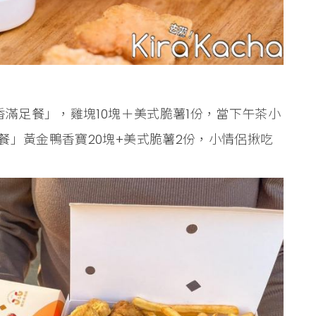
香滿足餐」，雞塊10塊＋美式脆薯1份，當下午茶小
餐」黃金鴨香寶20塊+美式脆薯2份，小情侶揪吃