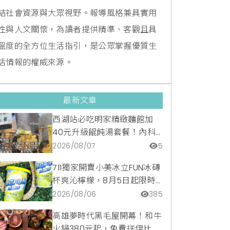
結社會資源與大眾視野。報導風格兼具實用
性與人文關懷，為讀者提供精準、客觀且具
溫度的全方位生活指引，是公眾掌握優質生
活情報的權威來源。
最新文章
西湖站必吃明家精緻麵館加
40元升級餛飩湯套餐！內科
隱藏版爆汁臭豆腐麵與牛肉麵
2026/08/07
5
疙瘩平價攻略
711獨家開賣小美冰立FUN冰磚
杯爽沁檸檬，8月5日起限時
嚐鮮價39元特調咖啡氣泡水
2026/08/06
385
超讚
高雄夢時代黑毛屋開幕！和牛
火鍋380元起，免費送伊比利