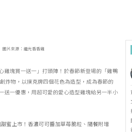
圖片來源：繼光香香雞
心雞塊買一送一」打頭陣！於春節新登場的「雞鴨
首創炸物，以撲克牌四個花色為造型，成為春節的
一送一優惠，用超可愛的愛心造型雞塊給另一半小
0組甜蜜上市！香濃可可醬加草苺脆粒、隨餐附增