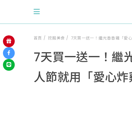
首頁
挖掘美食
7天買一送一！繼光香香雞「愛
7天買一送一！繼
人節就用「愛心炸