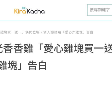
心雞塊買一送一」快閃登場，情人節就用「愛心炸雞塊」告白
光香香雞「愛心雞塊買一
雞塊」告白