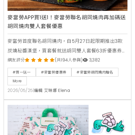
麥當勞APP買1送1！麥當勞聯名胡同燒肉再加碼送
胡同燒肉雙人套餐優惠
麥當勞首度聯名胡同燒肉，自5月27日起限期推出3款
炭燒秘醬漢堡，買套餐就送胡同雙人套餐63折優惠券。
人氣捲捲薯條同步回歸，還有西西里金選冰美式全新登
網友評分
(共194人參與)
3,382
場，搭配APP年中慶享買1送1。
#買一送一
#麥當勞優惠券
#麥當勞胡同燒肉聯名
More
2026/05/25
|
編輯 艾琳娜 Elena