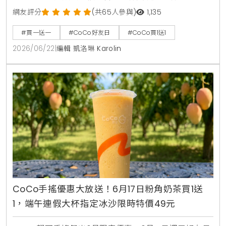
元。消費者透過官方LINE帳號領取優惠券，即可在線上
網友評分
(共65人參與)
1,135
點餐平台享有第二杯0元優惠，每人限領2張。
#買一送一
#CoCo好友日
#CoCo買1送1
2026/06/22
|
編輯 凱洛琳 Karolin
CoCo手搖優惠大放送！6月17日粉角奶茶買1送
1，端午連假大杯指定冰沙限時特價49元