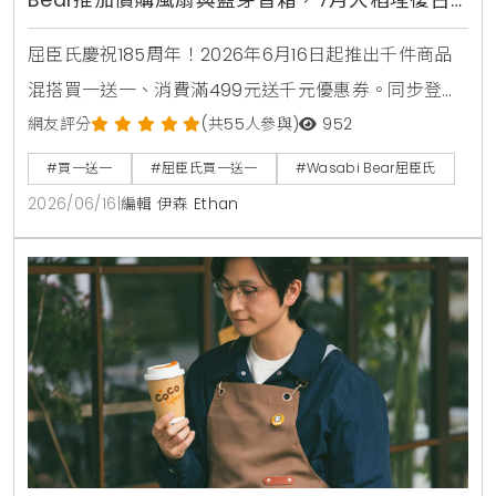
Bear推加價購風扇與藍芽音箱，7月大稻埕復古
快閃店盛大開幕
屈臣氏慶祝185周年！2026年6月16日起推出千件商品
混搭買一送一、消費滿499元送千元優惠券。同步登場
的還有韓國Wasabi Bear第二彈聯名加價購，包含小提
網友評分
(共55人參與)
952
袋、製冷風扇與藍芽音箱，消費滿1850元再送獨家185
#買一送一
#屈臣氏買一送一
#Wasabi Bear屈臣氏
周年紀念熊。7月9日更將於台北大稻埕開設復古主題快
2026/06/16
|
編輯 伊森 Ethan
閃店，重現經典時代場景。