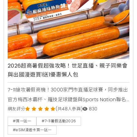
2026超商暑假超強攻略！世足直播、親子同樂會
與出國漫遊買1送1優惠懶人包
7-11搶攻暑假商機！3000家門市直播足球賽，同步推出
官方梅西冰霸杯、羅技足球鍵盤與Sports Nation聯名
椒麻熱狗。針對親子家庭推出2000場暑期好鄰居同樂
網友評分
(共48人參與)
830
會，免費下載環保手掌繪本。出國旅遊可就近購買eSIM
#買一送一
#7-11暑假活動2026
漫遊網卡享買1送1。
#eSIM漫遊卡買一送一