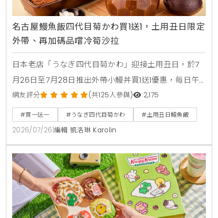
名古屋鰻魚飯四代目菊かわ買1送1，土用丑日限定
外帶、再加碼品嚐冷筍沙拉
日本老店「うなぎ四代目菊かわ」迎接土用丑日，於7
月26日至7月28日推出外帶小鰻丼買1送1優惠，每日午
晚餐各限量15組。即日起至8月31日同步開賣「夏鰻雙
網友評分
(共125人參與)
2,175
饗宴」特價2450元與全新單品冷筍沙拉，提供最道地
#買一送一
#うなぎ四代目菊かわ
#土用丑日鰻魚飯
的日本夏日食補饗宴。
2026/07/26
|
編輯 凱洛琳 Karolin