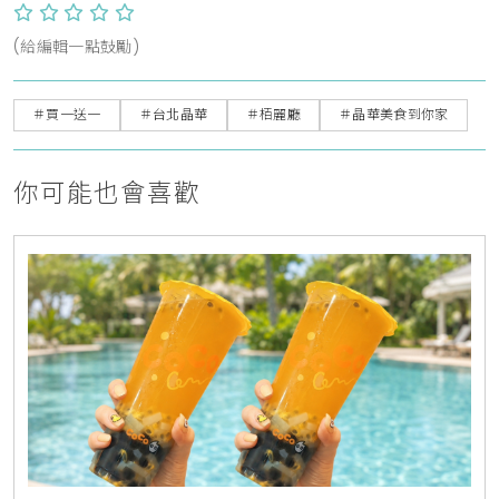
(給編輯一點鼓勵)
＃買一送一
＃台北晶華
＃栢麗廳
＃晶華美食到你家
你可能也會喜歡