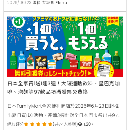
2026/06/23
|
編輯 艾琳娜 Elena
日本全家買1送1連3週！大罐運動飲料、星巴克咖
啡、泡麵等97款品項憑發票免費換
日本FamilyMart全家便利商店於2026年6月23日起推
出夏日買1送1活動，連續3週針對全日本門市祭出共97款
人氣商品，包含星巴克咖啡、大容量運動飲料、日清杯
網友評分
(共74人參與)
1,287