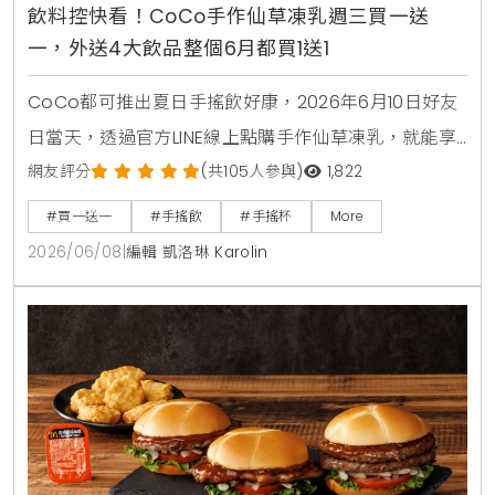
飲料控快看！CoCo手作仙草凍乳週三買一送
一，外送4大飲品整個6月都買1送1
CoCo都可推出夏日手搖飲好康，2026年6月10日好友
日當天，透過官方LINE線上點購手作仙草凍乳，就能享
有第2杯0元買1送1優惠。另外整個6月份，foodpanda
網友評分
(共105人參與)
1,822
外送平台也同步推出茉香凍奶綠、芒果綠茶、四季珍椰
#買一送一
#手搖飲
#手搖杯
More
青、粉角生椰拿鐵等4大品項買1送1，讓大家在炎熱夏天
2026/06/08
|
編輯 凱洛琳 Karolin
不用出門也能省錢消暑。