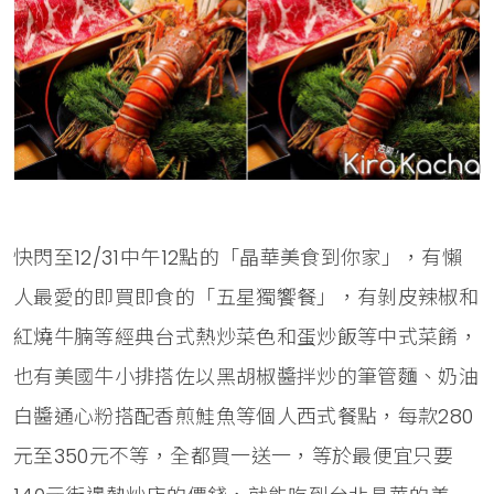
快閃至12/31中午12點的「晶華美食到你家」，有懶
人最愛的即買即食的「五星獨饗餐」，有剝皮辣椒和
紅燒牛腩等經典台式熱炒菜色和蛋炒飯等中式菜餚，
也有美國牛小排搭佐以黑胡椒醬拌炒的筆管麵、奶油
白醬通心粉搭配香煎鮭魚等個人西式餐點，每款280
元至350元不等，全都買一送一，等於最便宜只要