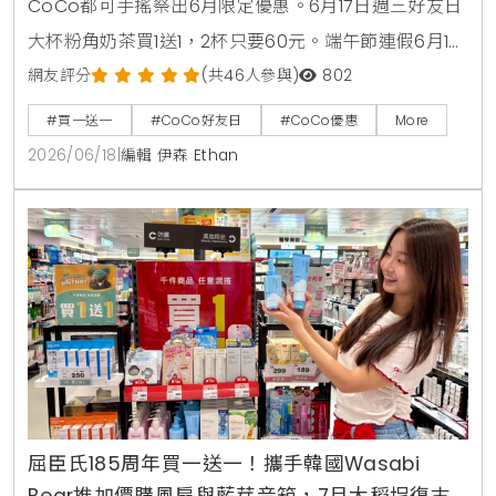
CoCo都可手搖祭出6月限定優惠。6月17日週三好友日
大杯粉角奶茶買1送1，2杯只要60元。端午節連假6月19
日至6月21日加碼消暑活動，大杯芒果冰沙、雪沙椰椰
網友評分
(共46人參與)
802
咖啡、雪沙椰椰冬瓜3款指定特調冰沙限時特價49元。
#買一送一
#CoCo好友日
#CoCo優惠
More
2026/06/18
|
編輯 伊森 Ethan
屈臣氏185周年買一送一！攜手韓國Wasabi