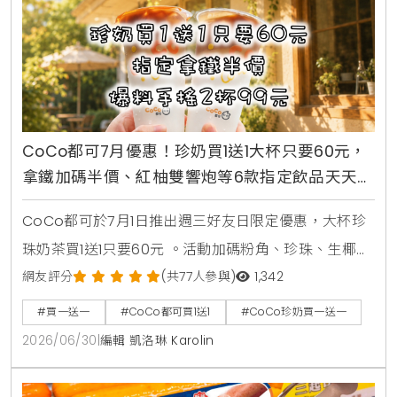
CoCo都可7月優惠！珍奶買1送1大杯只要60元，
拿鐵加碼半價、紅柚雙響炮等6款指定飲品天天2
杯99元
CoCo都可於7月1日推出週三好友日限定優惠，大杯珍
珠奶茶買1送1只要60元 。活動加碼粉角、珍珠、生椰職
人拿鐵同價位買1送1 。同步推出暑來寶2杯99元好康，
網友評分
(共77人參與)
1,342
新增紅柚雙響炮與紅柚香檸美式等6款指定飲品任選 。
#買一送一
#CoCo都可買1送1
#CoCo珍奶買一送一
2026/06/30
|
編輯 凱洛琳 Karolin