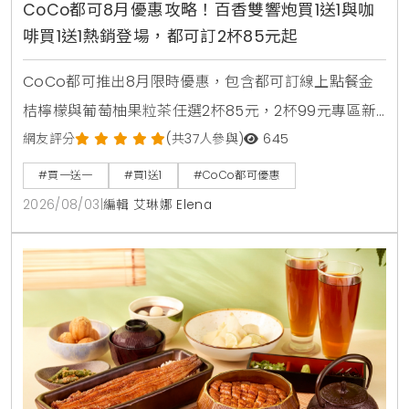
CoCo都可8月優惠攻略！百香雙響炮買1送1與咖
啡買1送1熱銷登場，都可訂2杯85元起
CoCo都可推出8月限時優惠，包含都可訂線上點餐金
桔檸檬與葡萄柚果粒茶任選2杯85元，2杯99元專區新
上架粉角檸檬冬瓜，每週一二指定咖啡買1送1，8月5日
網友評分
(共37人參與)
645
週三好友日更祭出百香雙響炮買1送1優惠。
#買一送一
#買1送1
#CoCo都可優惠
2026/08/03
|
編輯 艾琳娜 Elena