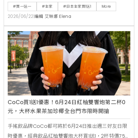
麵及熱銷巧克力零食，消費者購買指定商品即可於隔週
#買一送一
#全家
#日本全家買1送1
More
憑發票免費兌換，是近期台灣讀者前往日本旅遊、自由
2026/06/22
|
編輯 艾琳娜 Elena
行時不可錯過的超商省錢必看攻略。
CoCo買1送1優惠！6月24日紅柚雙響炮第二杯0
元，大杯水果茶加珍椰全台門市限時開搶
手搖飲品牌CoCo都可將於6月24日推出週三好友日限
時優惠，經典飲品紅柚雙響炮大杯買1送1，2杯特價75