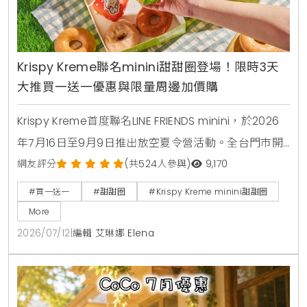
Krispy Kreme聯名minini甜甜圈登場！限時3天
大推買一送一優惠與限量周邊加價購
Krispy Kreme首度聯名LINE FRIENDS minini，於2026
年7月16日至9月9日推出放空夏令營活動。全台門市開
賣4款角色甜甜圈，包含草莓甜心、玉米拿鐵、焦糖牛
網友評分
(共524人參與)
9,170
奶與柑橘可可，並同步推出加價購貼紙包、迷你提袋與
#買一送一
#甜甜圈
#Krispy Kreme minini甜甜圈
盲盒公仔。7月16日至7月18日期間更祭出LINE好友憑券
More
買minini禮盒送原味糖霜甜甜圈盒的買一送一限時優
2026/07/12
|
編輯 艾琳娜 Elena
惠。