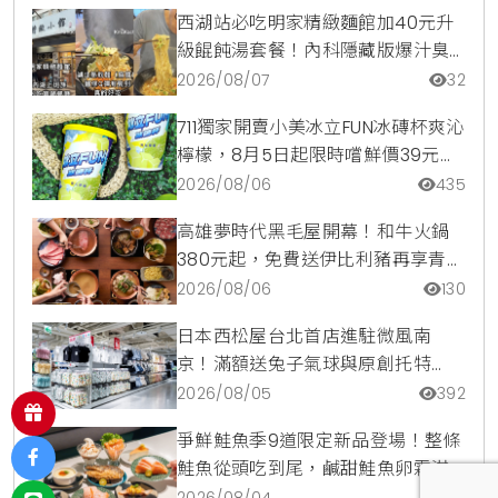
西湖站必吃明家精緻麵館加40元升
級餛飩湯套餐！內科隱藏版爆汁臭
豆腐麵與牛肉麵疙瘩平價攻略
2026/08/07
32
711獨家開賣小美冰立FUN冰磚杯爽沁
檸檬，8月5日起限時嚐鮮價39元特
調咖啡氣泡水超讚
2026/08/06
435
高雄夢時代黑毛屋開幕！和牛火鍋
380元起，免費送伊比利豬再享青森
蘋果冰淇淋加購價。
2026/08/06
130
日本西松屋台北首店進駐微風南
京！滿額送兔子氣球與原創托特
包，指定夏裝享8折優惠
2026/08/05
392
爭鮮鮭魚季9道限定新品登場！整條
鮭魚從頭吃到尾，鹹甜鮭魚卵霜淇
淋開吃，滿額再送限量鮭魚造型扇
2026/08/04
257