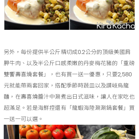
另外，每份提供半公斤精切成0.2公分的頂級美國肩
胛牛肉、以及半公斤口感柔嫩的丹麥梅花豬的「重磅
雙饗壽喜燒套餐」，也有買一送一優惠，只要2,580
元就能帶兩套回家，搭配季節時蔬皿以及讃岐烏龍
麵，在壽喜燒醬汁中涮煮出日式滋味，讓人在家吃也
超滿足。若是海鮮控還有「龍蝦海陸涮涮鍋套餐」買
一送一可以選。