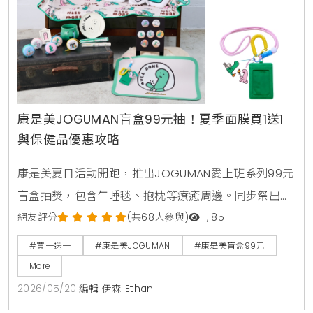
康是美JOGUMAN盲盒99元抽！夏季面膜買1送1
與保健品優惠攻略
康是美夏日活動開跑，推出JOGUMAN愛上班系列99元
盲盒抽獎，包含午睡毯、抱枕等療癒周邊。同步祭出活
力健康節保健品買1送1與金卡會員面膜點數30倍送，由
網友評分
(共68人參與)
1,185
美妝生活專家分享夏日補給省錢攻略。
#買一送一
#康是美JOGUMAN
#康是美盲盒99元
More
2026/05/20
|
編輯 伊森 Ethan