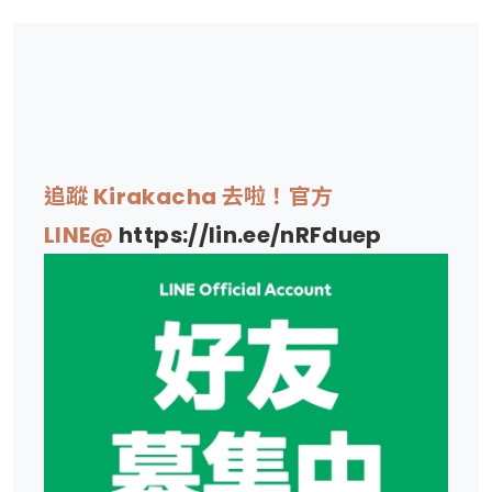
追蹤 Kirakacha 去啦！官方
LINE@
https://lin.ee/nRFduep