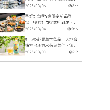
托特包，指定夏裝享8折優惠
2026/08/05
377
爭鮮鮭魚季9道限定新品登
場！整條鮭魚從頭吃到尾，鹹
甜鮭魚卵霜淇淋開吃，滿額再
2026/08/04
255
送限量鮭魚造型扇
好市多必買草本飲品！天地合
補推出漢方水荷葉薏仁，無咖
啡因低卡路里輕鬆喝無負擔
2026/08/03
212