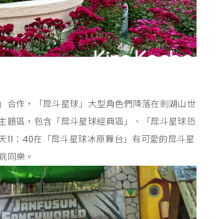
」合作，「戽斗星球」大型角色們降落在劍湖山世
主題區，包含「戽斗星球經典區」、「戽斗星球恐
11：40在「戽斗星球冰原舞台」有可愛的戽斗星
跳同樂。