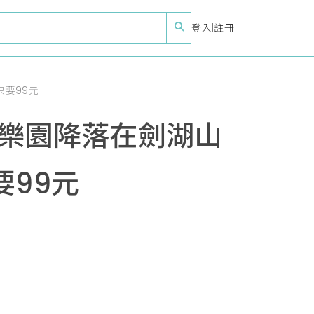
登入
|
註冊
只要99元
球樂園降落在劍湖山
要99元