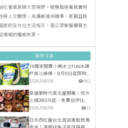
結社會資源與大眾視野。報導風格兼具實用
性與人文關懷，為讀者提供精準、客觀且具
溫度的全方位生活指引，是公眾掌握優質生
活情報的權威來源。
最新文章
711獨家開賣小美冰立FUN冰磚
杯爽沁檸檬，8月5日起限時
嚐鮮價39元特調咖啡氣泡水
2026/08/06
362
超讚
高雄夢時代黑毛屋開幕！和牛
火鍋380元起，免費送伊比利
豬再享青森蘋果冰淇淋加購
2026/08/06
72
價。
日本西松屋台北首店進駐微風
南京！滿額送兔子氣球與原創