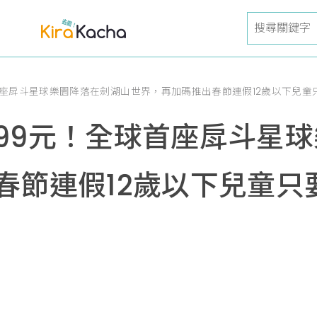
座戽斗星球樂園降落在劍湖山世界，再加碼推出春節連假12歲以下兒童
99元！全球首座戽斗星
春節連假12歲以下兒童只