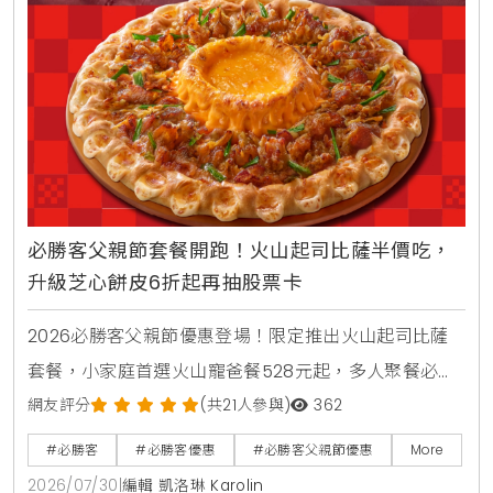
必勝客父親節套餐開跑！火山起司比薩半價吃，
升級芝心餅皮6折起再抽股票卡
2026必勝客父親節優惠登場！限定推出火山起司比薩
套餐，小家庭首選火山寵爸餐528元起，多人聚餐必備
火山芝心爸發餐888元起享雙大比薩。快閃6天爸氣開
網友評分
(共21人參與)
362
吃餐外帶買大送大，升級芝心餅皮享6折優惠。PK APP
#必勝客
#必勝客優惠
#必勝客父親節優惠
More
訂購省暑了小套餐只要399元起，再抽3萬元股票禮品
2026/07/30
|
編輯 凱洛琳 Karolin