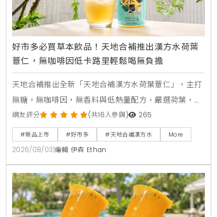
好市多必買草本飲品！天地合補推出漢方水荷葉
薏仁，無咖啡因低卡路里輕鬆喝無負擔
天地合補推出全新「天地合補漢方水荷葉薏仁」，主打
無糖，無咖啡因，無香料與低熱量配方，嚴選荷葉，薏
仁，山楂等草本素材，口感甘潤清爽。產品於2026年8
網友評分
(共16人參與)
265
月上旬全台好市多Costco獨家上市，每箱24入售價
#新品上市
#好市多
#天地合補漢方水
More
729元，提供日常輕鬆補水新選擇。
2026/08/03
|
編輯 伊森 Ethan