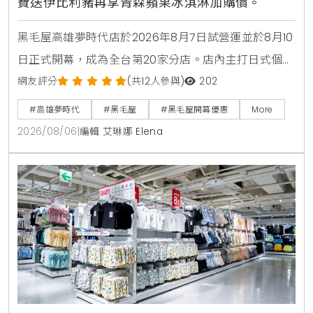
費送伊比利豬再享青森蘋果冰淇淋加購價。
黑毛屋高雄夢時代店於2026年8月7日試營運並於8月10
日正式開幕，成為全台第20家分店。店內主打日式個人
鍋物套餐380元起，並推出夏季限定番茄鍋。歡慶新店
網友評分
(共12人參與)
202
開張，黑毛屋聯名On the Road推出青森蘋果義式手工
#高雄夢時代
#黑毛屋
#黑毛屋開幕優惠
More
冰淇淋，開幕期間更祭出追蹤官方社群免費送伊比利豬
2026/08/06
|
編輯 艾琳娜 Elena
與消費滿額送冰淇淋等多重優惠。