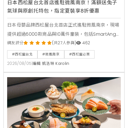
日本西松屋台北首店進駐微風南京！滿額送兔子
氣球與原創托特包，指定夏裝享8折優惠
日本母嬰品牌西松屋台北首店正式進駐微風南京，現場
提供超過6000款商品與10萬件童裝，包括SmartAngel
褲型紙尿褲、包屁衣與熱銷安撫玩具。慶祝開幕推出全
網友評分
(共27人參與)
462
館消費禮與指定夏裝8折優惠，打造台北家長一站式育
#西松屋台北
#微風南京
#西松屋必買
兒購物指南。
2026/08/05
|
編輯 凱洛琳 Karolin