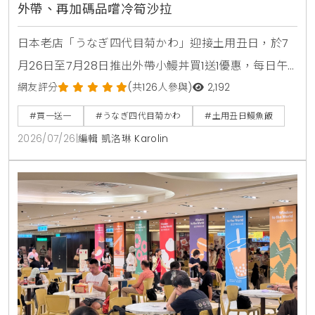
外帶、再加碼品嚐冷筍沙拉
日本老店「うなぎ四代目菊かわ」迎接土用丑日，於7
月26日至7月28日推出外帶小鰻丼買1送1優惠，每日午
晚餐各限量15組。即日起至8月31日同步開賣「夏鰻雙
網友評分
(共126人參與)
2,192
饗宴」特價2450元與全新單品冷筍沙拉，提供最道地
#買一送一
#うなぎ四代目菊かわ
#土用丑日鰻魚飯
的日本夏日食補饗宴。
2026/07/26
|
編輯 凱洛琳 Karolin