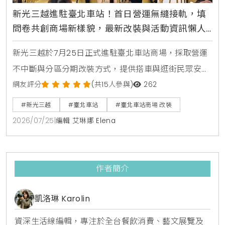
新光三越進駐臺北車站！首日營運無縫接軌，填
問卷共創商場新樣貌，最新改裝與活動資訊懶人
包
新光三越於7月25日正式進駐臺北車站商場，採取營運
不中斷與分區分期改裝方式，提供搭車與逛街民眾安全
的環境。即日起發起全民問卷調查，邀請大家共同參與
網友評分
(共15人參與)
262
臺北車站商場未來的規劃與設計。
#新光三越
#臺北車站
#臺北車站商場 改裝
2026/07/25
|
編輯 艾琳娜 Elena
作者簡介
凱洛琳 Karolin
資深生活線編輯，專注於全台餐飲消費、藝文展覽及