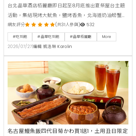
台北晶華酒店栢麗廳即日起至8月底推出夏祭屋台主題
活動，集結現烤大魷魚，鹽烤香魚，北海道奶油螃蟹燒
及甜蝦鮭魚親子丼等十數款日本街邊美食，搭配日本四
網友評分
(共31人參與)
532
大生啤無限暢飲，下載晶華會APP領取折價券，4人同
#吃到飽
#晶華吃到飽
#晶華栢麗廳
More
行最高可折抵1000元，是暑假聚餐首選。
2026/07/27
|
編輯 凱洛琳 Karolin
名古屋鰻魚飯四代目菊かわ買1送1，土用丑日限定