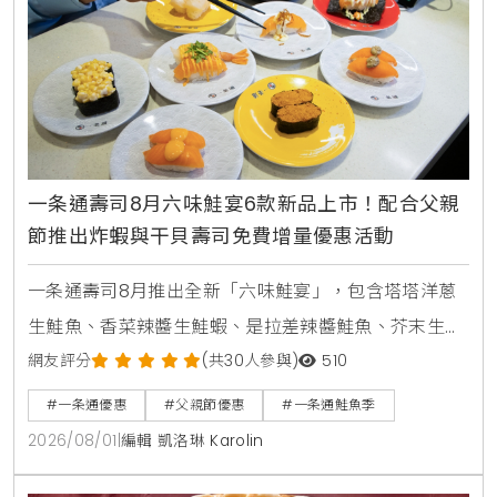
一条通壽司8月六味鮭宴6款新品上市！配合父親
節推出炸蝦與干貝壽司免費增量優惠活動
一条通壽司8月推出全新「六味鮭宴」，包含塔塔洋蔥
生鮭魚、香菜辣醬生鮭蝦、是拉差辣醬鮭魚、芥末生鮭
蝦貝海苔包、蟹醬沙拉鮭魚及美威鮭魚鬆軍艦等6款新
網友評分
(共30人參與)
510
品，同步推出父親節增量優惠活動。
#一条通優惠
#父親節優惠
#一条通鮭魚季
2026/08/01
|
編輯 凱洛琳 Karolin