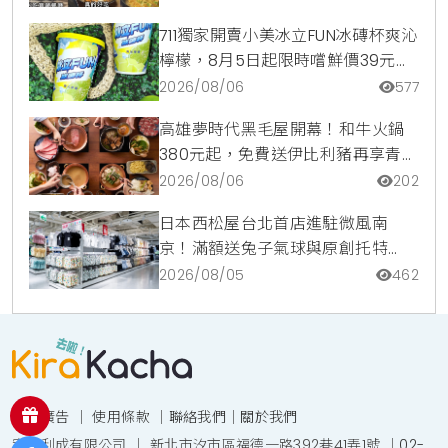
711獨家開賣小美冰立FUN冰磚杯爽沁
檸檬，8月5日起限時嚐鮮價39元特
調咖啡氣泡水超讚
2026/08/06
577
高雄夢時代黑毛屋開幕！和牛火鍋
380元起，免費送伊比利豬再享青森
蘋果冰淇淋加購價。
2026/08/06
202
日本西松屋台北首店進駐微風南
京！滿額送兔子氣球與原創托特
包，指定夏裝享8折優惠
2026/08/05
462
投放廣告
｜
使用條款
｜
聯絡我們
｜
關於我們
宥達利成有限公司 ｜ 新北市汐市區福德一路392巷41弄1號 ｜
02-