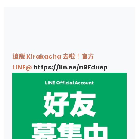
追蹤 Kirakacha 去啦！官方
LINE@
https://lin.ee/nRFduep