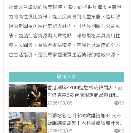
社會公益議題的深度報導。 致力於挖掘具備市場競爭
力的高性價比資訊，從庶民美食到大型策展，皆以敏
銳的新聞視角進行篩選與評析。同時長期關注公益動
態，連結社會資源與大眾視野。報導風格兼具實用性
與人文關懷，為讀者提供精準、客觀且具溫度的全方
位生活指引，是公眾掌握優質生活情報的權威來源。
最新文章
香港潮牌KYUBI進駐松菸快閃店！麥
可傑克森5款台灣限定商品與1:1雕像
震撼登場
2026/08/08
35
西湖站必吃明家精緻麵館加40元升
級餛飩湯套餐！內科隱藏版爆汁臭
豆腐麵與牛肉麵疙瘩平價攻略
2026/08/07
82