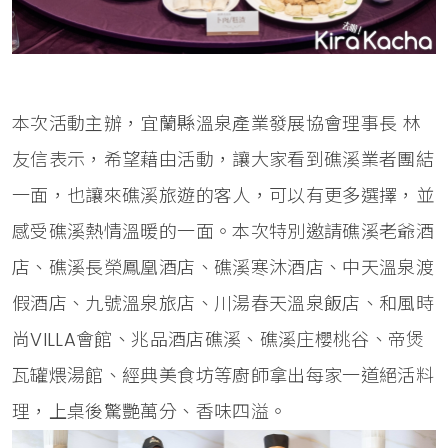
本次活動主辦，宜蘭縣溫泉產業發展協會理事長 林
友信表示，希望藉由活動，讓大家看到礁溪業者團結
一面，也讓來礁溪旅遊的客人，可以有更多選擇，並
感受礁溪熱情溫暖的一面。本次特別邀請礁溪老爺酒
店、礁溪長榮鳳凰酒店、礁溪寒沐酒店、中天溫泉渡
假酒店、九號溫泉旅店、川湯春天溫泉飯店、和風時
尚VILLA會館、兆品酒店礁溪、礁溪庄櫻桃谷、帝煲
瓦罐煨湯館、經典美食坊等廚師拿出每家一道絕活料
理，上桌後驚艷萬分、香味四溢。