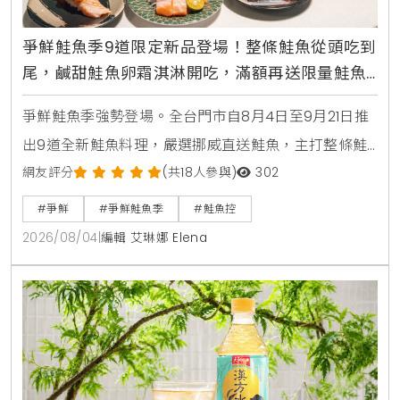
爭鮮鮭魚季9道限定新品登場！整條鮭魚從頭吃到
尾，鹹甜鮭魚卵霜淇淋開吃，滿額再送限量鮭魚
造型扇
爭鮮鮭魚季強勢登場。全台門市自8月4日至9月21日推
出9道全新鮭魚料理，嚴選挪威直送鮭魚，主打整條鮭
魚從頭吃到尾，包含照燒鮭魚頭，鮮嫩鮭魚肚生魚片，
網友評分
(共18人參與)
302
紫蘇和風鮭魚冷麵，以及可可焦糖鮭魚與鮭魚卵黑糖霜
#爭鮮
#爭鮮鮭魚季
#鮭魚控
淇淋等創意鹹甜點。爭鮮APP會員消費滿額再贈送限量
2026/08/04
|
編輯 艾琳娜 Elena
獵奇鮭魚造型扇與專屬優惠彩蛋。