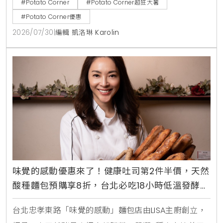
#Potato Corner
#Potato Corner超狂大薯
以85元加購全台限量500個POCO磁吸迷你燈箱。
#Potato Corner優惠
2026/07/30
|
編輯 凱洛琳 Karolin
味覺的感動優惠來了！健康吐司第2件半價，天然
酸種麵包預購享8折，台北必吃18小時低溫發酵麵
包
台北忠孝東路「味覺的感動」麵包店由LISA主廚創立，