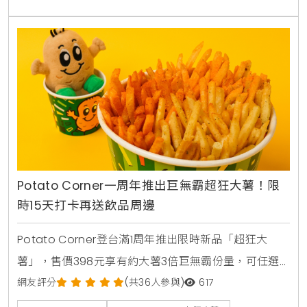
卡與威秀電影票，單點火山比薩享半價優惠。
Potato Corner一周年推出巨無霸超狂大薯！限
時15天打卡再送飲品周邊
Potato Corner登台滿1周年推出限時新品「超狂大
薯」，售價398元享有約大薯3倍巨無霸份量，可任選3
種風味粉。2026年8月1日至8月15日活動期間購買超狂
網友評分
(共36人參與)
617
大薯並完成社群打卡任務，免費送2杯消暑飲品，還可