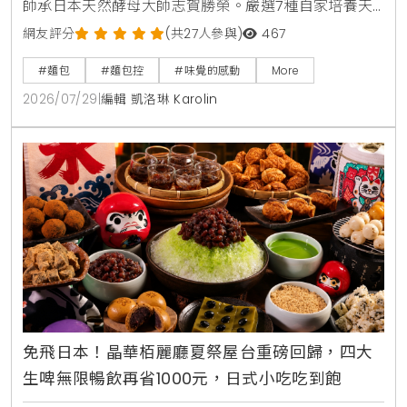
師承日本天然酵母大師志賀勝榮。嚴選7種自家培養天
然酵母與18小時低溫發酵工藝，主打不脹氣、無添加的
網友評分
(共27人參與)
467
健康吐司、104%高加水核桃起司農夫麵包與蕃茄乳酪酸
#麵包
#麵包控
#味覺的感動
More
種麵包。即日起推出健康吐司第2件半價、天然酸種麵
2026/07/29
|
編輯 凱洛琳 Karolin
包預購8折優惠
免飛日本！晶華栢麗廳夏祭屋台重磅回歸，四大
生啤無限暢飲再省1000元，日式小吃吃到飽