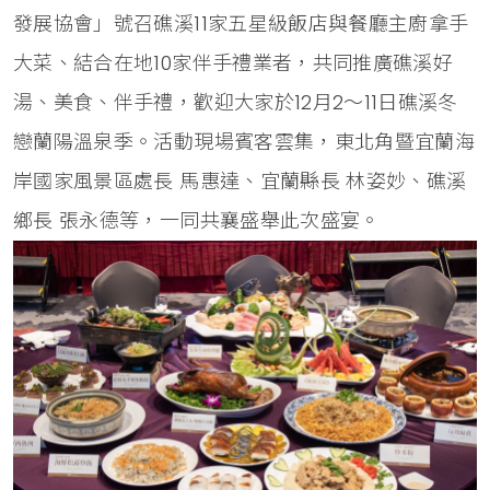
發展協會」號召礁溪11家五星級飯店與餐廳主廚拿手
大菜、結合在地10家伴手禮業者，共同推廣礁溪好
湯、美食、伴手禮，歡迎大家於12月2～11日礁溪冬
戀蘭陽溫泉季。活動現場賓客雲集，東北角暨宜蘭海
岸國家風景區處長 馬惠達、宜蘭縣長 林姿妙、礁溪
鄉長 張永德等，一同共襄盛舉此次盛宴。