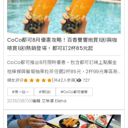
CoCo都可8月優惠攻略！百香雙響炮買1送1與咖
啡買1送1熱銷登場，都可訂2杯85元起
CoCo都可推出8月限時優惠，包含都可訂線上點餐金
桔檸檬與葡萄柚果粒茶任選2杯85元，2杯99元專區新
上架粉角檸檬冬瓜，每週一二指定咖啡買1送1，8月5日
網友評分
(共42人參與)
727
週三好友日更祭出百香雙響炮買1送1優惠。
#買一送一
#買1送1
#CoCo都可優惠
2026/08/03
|
編輯 艾琳娜 Elena