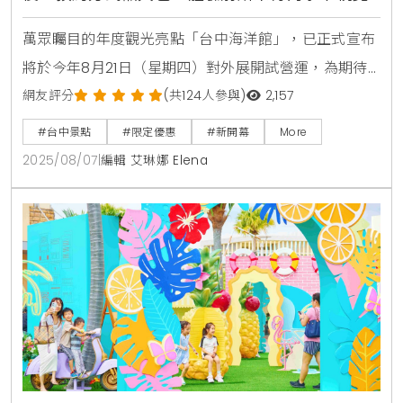
饗宴與感動
萬眾矚目的年度觀光亮點「台中海洋館」，已正式宣布
將於今年8月21日（星期四）對外展開試營運，為期待
已久的民眾開啟一扇通往神秘海洋世界的大門。關鍵的
網友評分
(共124人參與)
2,157
門票預購活動，也確定將於8月8日（星期五）上午8點
#台中景點
#限定優惠
#新開幕
More
8分準時啟動，預期將引爆一波搶購熱潮。館方表示，
2025/08/07
|
編輯 艾琳娜 Elena
為了確保每一位遊客都能擁有最舒適且高品質的參觀體
驗，試營運期間將全面採取線上預約及梯次分流制度，
邀請大家一同踏上這趟從台中河川走向廣闊世界的奇幻
旅程。建築設