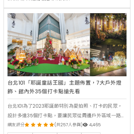
特色的聖誕好拍景點。今年聖誕節要來秀泰看喵的理
由，除了巨型貓跳台聖誕樹，可以看到喵嗚公園經典貓
貓角色「肚肚、阿肥、媽媽」等角色外，還有3款秀泰
生活專為貓奴們
台北101「耶誕童話王國」主題佈置，7大戶外燈
飾、館內外35個打卡點搶先看
台北101為了2023耶誕節特別為愛拍照、打卡的民眾，
設計多達35個打卡點，要讓民眾從周邊戶外區域一路玩
到館內不同樓層，只需一個轉彎或換個樓層，就會有令
網友評分
(共257人參與)
4,465