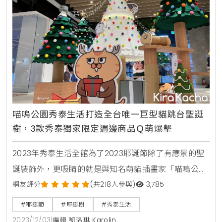
喵嗚公園秀泰生活打造全台唯一巨型貓跳台聖誕
樹，3款秀泰獨家限定週邊商品Ｑ萌爆擊
2023年秀泰生活全館為了2023耶誕節除了有應景的聖
誕裝飾外，更吸睛的就是與知名萌貓插畫家「喵嗚公
園」攜手合作，打造全台唯一「巨型貓跳台聖誕樹」，
網友評分
(共218人參與)
3,785
結合貓奴居家必備的貓跳台及圓潤可愛的聖誕樹，還有
#耶誕節
#耶誕樹
#秀泰生活
多隻Q萌可愛的貓貓角色在裏頭玩耍，絕對是全台最具
2023/12/03
|
編輯 凱洛琳 Karolin