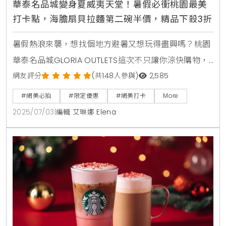
華泰名品城變身夏威夷天堂！暑假必衝桃園最美
打卡點，海膽扇貝拉麵第二碗半價，精品下殺3折
暑假熱浪來襲，想找個地方避暑又想玩得盡興嗎？桃園
華泰名品城GLORIA OUTLETS這次不只讓你涼快購物，
更直接把熱帶風情的夏威夷海灘搬進來！從今天起到8
網友評分
(共148人參與)
2,585
月31日，華泰名品城推出「呼拉盛夏・ALOHA Summer
#網美必拍
#限定優惠
#網美打卡
More
Fiesta」主題活動，結合最夯的打卡造景、精彩的週末
2025/07/03
|
編輯 艾琳娜 Elena
活動、美食進駐與超殺購物優惠，讓你一站式體驗宛如
置身國外的度假氛圍。準備好你的相機，因為這裡絕對
會是今年夏天桃園最夯的打卡勝地。