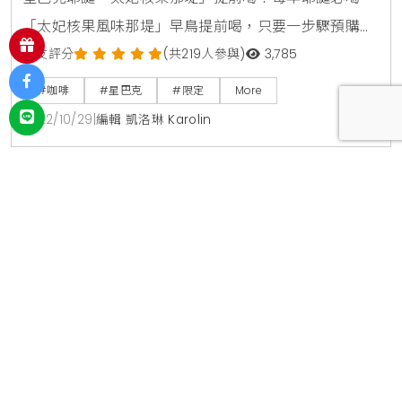
「太妃核果風味那堤」早鳥提前喝，只要一步驟預購
10/31就喝得到星巴克耶誕限定飲品開賣日：11月2日品
網友評分
(共219人參與)
3,785
項：太妃核果風味那堤、太妃核果風味冷萃咖啡、太妃
#咖啡
#星巴克
#限定
More
核果風味氮氣冷萃咖啡、薄荷風味摩卡咖啡早鳥提前喝
2022/10/29
|
編輯 凱洛琳 Karolin
活動於10月31日至11月1日使用星巴克APP行動預點，星禮
程會員搶先點購太妃核果風味那堤，每日限量僅提供大
杯。
作者簡介
凱洛琳 Karolin
資深生活線編輯，專注於全台餐飲消費、藝文展覽及
社會公益議題的深度報導。 致力於挖掘具備市場競爭
力的高性價比資訊，從庶民美食到大型策展，皆以敏
銳的新聞視角進行篩選與評析。同時長期關注公益動