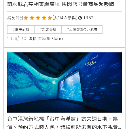
萌水豚君亮相東岸廣場 快閃店限量商品超吸睛
網友評分
(共114人參與)
1,962
#網美必拍
#新店景點
#呆在碧潭の水豚君
2025/11/01
|
編輯 艾琳娜 Elena
台中港灣新地標「台中海洋館」試營運日期、票
價、預約方式懶人包，體驗前所未有的水下視覺