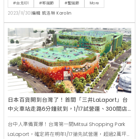
人驚喜的打卡點出現在眼前、一一拍照收藏。購物中心
#台北101
#耶誕節
#聖誕節
More
4樓不僅有專屬的「耶誕童話王國」精彩主題佈置，12
2023/11/30
|
編輯 凱洛琳 Karolin
月份共九個週末午後，由專業樂團與近500位兒童青少
年輪番登場演出的「台北101夢想舞台耶誕音樂會」表
演，共號召全台41組表演團隊，帶來一場盛大欣喜的耶
日本百貨開到台灣了！首間「三井LaLaport」台
中火車站走路6分鐘就到，1/17試營運、300間店
舖逛到腿痠
台中人準備買爆！台灣第一間Mitsui Shopping Park
LaLaport，確定將在明年1/17搶先試營運，超過2萬坪