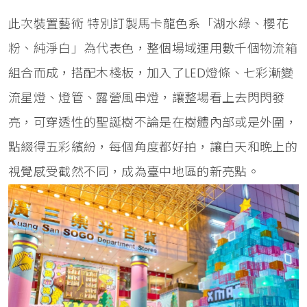
此次裝置藝術 特別訂製馬卡龍色系「湖水綠、櫻花
粉、純淨白」為代表色，整個場域運用數千個物流箱
組合而成，搭配木棧板，加入了LED燈條、七彩漸變
流星燈、燈管、露營風串燈，讓整場看上去閃閃發
亮，可穿透性的聖誕樹不論是在樹體內部或是外圍，
點綴得五彩繽紛，每個角度都好拍，讓白天和晚上的
視覺感受截然不同，成為臺中地區的新亮點。