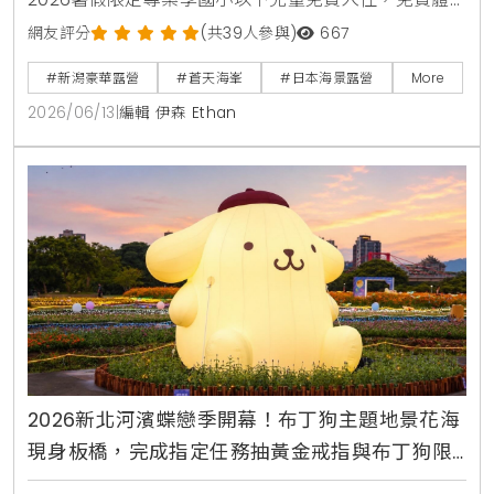
驗日本煙火與撈水球，享受私人海景三溫暖與新潟在地
網友評分
(共39人參與)
667
頂級烤肉。
#新潟豪華露營
#蒼天海峯
#日本海景露營
More
2026/06/13
|
編輯 伊森 Ethan
2026新北河濱蝶戀季開幕！布丁狗主題地景花海
現身板橋，完成指定任務抽黃金戒指與布丁狗限
量周邊