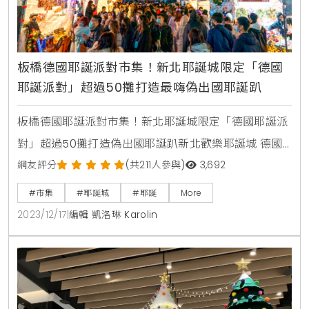
板橋德國耶誕派對市集！新北耶誕城限定「德國
耶誕派對」超過50攤打造最嗨偽出國耶誕趴
板橋德國耶誕派對市集！新北耶誕城限定「德國耶誕派
對」超過50攤打造偽出國耶誕趴新北歡樂耶誕城 德國
耶誕派對市集 活動資訊活動時間：12/15(五)至12/17(日)
網友評分
(共211人參與)
3,692
11點至22點活動地點：新北市市民廣場
#市集
#耶誕城
#耶誕
More
2023/12/17
|
編輯 凱洛琳 Karolin