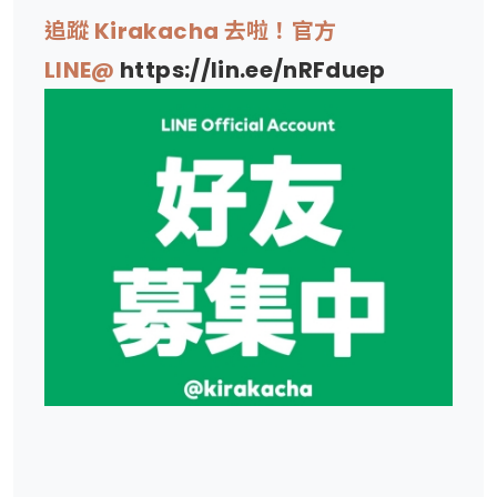
追蹤 Kirakacha 去啦！官方
LINE@
https://lin.ee/nRFduep