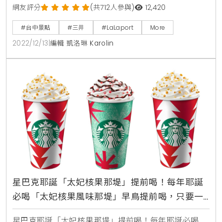
的南北館兩棟中集結300間店舖，為台中人打造在日本
網友評分
(共712人參與)
12,420
逛街、大血拼的購物天堂，是三井不動產集團繼三井
#台中景點
#三井
#LaLaport
More
OUTLET、和苑三井花園飯店之後，在台灣的重大建
2022/12/13
|
編輯 凱洛琳 Karolin
設，就是為了讓大家有更不一樣的日系生活體驗。以
「for the Vivid Colors of Life」為設計概念，象徵著
這
星巴克耶誕「太妃核果那堤」提前喝！每年耶誕
必喝「太妃核果風味那堤」早鳥提前喝，只要一
步驟預購10/31就喝得到
星巴克耶誕「太妃核果那堤」提前喝！每年耶誕必喝