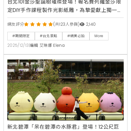
台北101金莎聖誕樹璀璨登場！報名費列羅金莎限
定DIY手作課程製作光影紙雕，為摯愛獻上獨一無
二金色心意
網友評分
(共123人參與)
2,140
#期間限定
#台北景點
#網美必拍
More
2025/12/13
|
編輯 艾琳娜 Elena
新北碧潭「呆在碧潭の水豚君」登場！12公尺巨