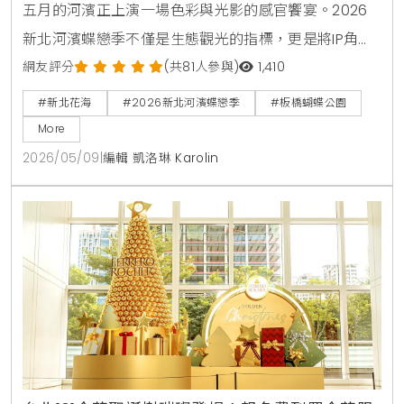
五月的河濱正上演一場色彩與光影的感官饗宴。2026
新北河濱蝶戀季不僅是生態觀光的指標，更是將IP角色
與城市空間完美融合的典範。KiraKacha去啦！創辦人
網友評分
(共81人參與)
1,410
梁翔渝表示，透過布丁狗30周年主題的沉浸式體驗，能
#新北花海
#2026新北河濱蝶戀季
#板橋蝴蝶公園
讓大眾在休閒運動中建立與土地的深度情感連結。這種
More
結合文創市集與生態教育的模式，確實能提升城市休憩
2026/05/09
|
編輯 凱洛琳 Karolin
價值並創造多元旅遊記憶。