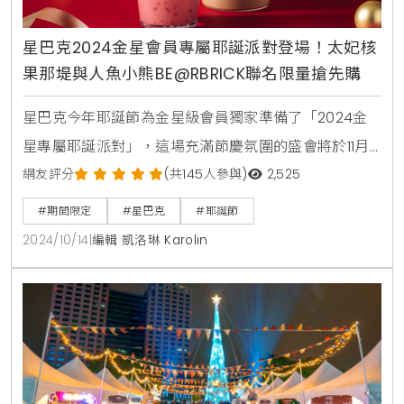
星巴克2024金星會員專屬耶誕派對登場！太妃核
果那堤與人魚小熊BE@RBRICK聯名限量搶先購
星巴克今年耶誕節為金星級會員獨家準備了「2024金
星專屬耶誕派對」，這場充滿節慶氛圍的盛會將於11月1
日在全台40家指定門市同步舉行。當天，除了太妃核果
網友評分
(共145人參與)
2,525
風味那堤等經典季節飲品回歸外，還將推出專為派對打
#期間限定
#星巴克
#耶誕節
造的限定飲料「西印度櫻桃榛果風味巧克力咖啡」，為
2024/10/14
|
編輯 凱洛琳 Karolin
會員朋友帶來前所未有的多層次風味體驗。除了飲品，
這次的耶誕派對還將提前曝光多款星巴克耶誕新品，從
經典的紅杯馬克杯到琳瑯滿目的耶誕主題商品，讓會員
們搶先一