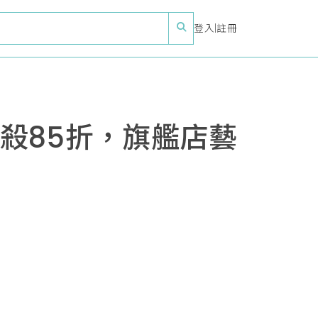
登入
|
註冊
購
7下殺85折，旗艦店藝