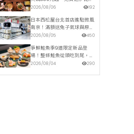
豬再享青森蘋果冰淇淋加購
2026/08/06
192
價。
日本西松屋台北首店進駐微風
南京！滿額送兔子氣球與原創
托特包，指定夏裝享8折優惠
2026/08/05
450
爭鮮鮭魚季9道限定新品登
場！整條鮭魚從頭吃到尾，鹹
甜鮭魚卵霜淇淋開吃，滿額再
2026/08/04
290
送限量鮭魚造型扇