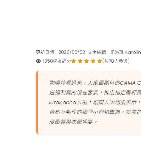
更新日期：2026/06/02
文字編輯：凱洛琳 Karoli
1,350
網友評分
(共78人參與)
咖啡控看過來，大家最期待的CAMA 
送福利真的沒在客氣，推出指定寄杯買1
KiraKacha去啦！創辦人梁翔渝表
合高互動性的造型小燈箱周邊，完美
度囤貨與收藏盛宴。