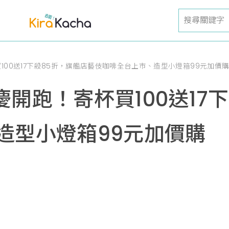
杯買100送17下殺85折，旗艦店藝伎咖啡全台上市、造型小燈箱99元加價
中慶開跑！寄杯買100送1
造型小燈箱99元加價購