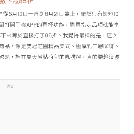
數下殺85折
是從6月12日一直到6月21日為止，雖然只有短短10
間打開手機APP的寄杯功能，購買指定品項就能享
，算下來等於直接打了85折。我覺得最棒的是，這次
商品，像是雙冠莊園精品美式、極厚乳三層咖啡、
越熱，想在夏天省點荷包的咖啡控，真的要趁這波
廣告