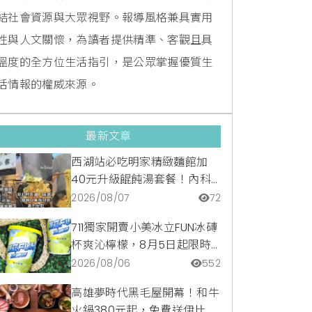
結社會資源與大眾視野。報導風格兼具實用
性與人文關懷，為讀者提供精準、客觀且具
溫度的全方位生活指引，是公眾掌握優質生
活情報的權威來源。
最新文章
西湖站必吃明家精緻麵館加
40元升級餛飩湯套餐！內科
隱藏版爆汁臭豆腐麵與牛肉麵
2026/08/07
72
疙瘩平價攻略
711獨家開賣小美冰立FUN冰磚
杯爽沁檸檬，8月5日起限時
嚐鮮價39元特調咖啡氣泡水
2026/08/06
552
超讚
高雄夢時代黑毛屋開幕！和牛
火鍋380元起，免費送伊比利