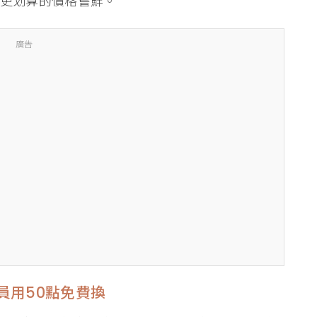
用更划算的價格嘗鮮。
廣告
員用50點免費換