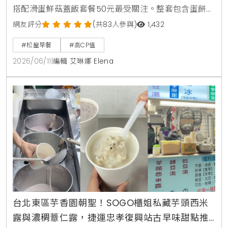
搭配滑蛋鮮菇蓋飯套餐50元最受關注。整套包含蛋餅、
蓋飯與味噌湯，總價93元，不到100元就能吃到雙主
網友評分
(共83人參與)
1,432
餐，也讓不少網友認為是近期高CP值早餐代表之一。
#松屋早餐
#高CP值
2026/06/11
|
編輯 艾琳娜 Elena
台北東區芋香園朝聖！SOGO櫃姐私藏芋頭西米
露與濃稠薏仁露，捷運忠孝復興站古早味甜點推