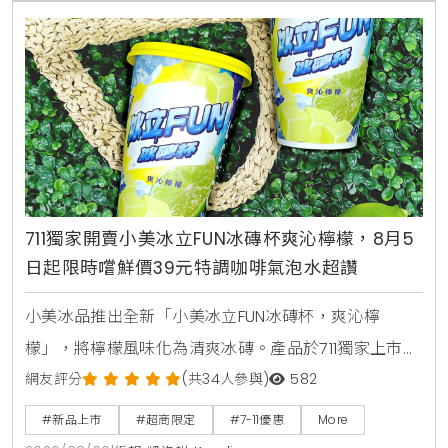
711獨家開賣小美冰立FUN冰磚杯爽沁檸檬，8月5
日起限時嚐鮮價39元特調咖啡氣泡水超讚
小美冰品推出全新「小美冰立FUN冰磚杯，爽沁檸
檬」，將檸檬風味化為清爽冰磚。產品於711獨家上市，
2026年8月5日至9月1日享嚐鮮價39元。顆粒狀冰磚可
網友評分
(共34人參與)
582
直接食用，也能加入氣泡水或咖啡混搭出夏日特調飲
#新品上市
#超商限定
#7-11優惠
More
品。