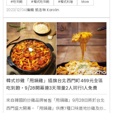
國道地料理，以韓國直輸的醬料還原道地美味。每人只
#吃到飽
#韓式吃到飽
#韓式料理
More
要498元，店內所有餐點皆可不限次數取用。韓國江陵
2023/12/04
|
編輯 凱洛琳 Karolin
美食以嫩豆腐料理聞名，「江陵阿嬤강릉할매」為創辦
人「崔恩永입니다」為了還原記憶中阿嬤的手作豆腐滋
味而創辦的品牌。看中台灣擁有高品質黃豆研磨的豆腐
及盛產多樣
韓式炒雞「甩鍋雞」插旗台北西門町469元全區
吃到飽，9/28開幕連3天限量2人同行1人免費
來自韓國的炒雞品牌볶찜「甩鍋雞」9月28日將於台北
西門盛大開幕，「甩鍋雞」供應7種口味道地炒雞及炒