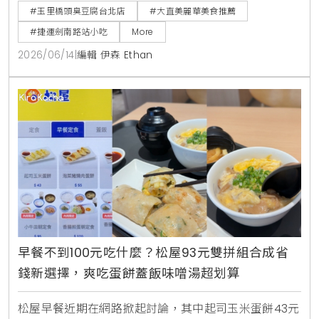
捷運劍南路站必吃美食。
#玉里橋頭臭豆腐台北店
#大直美麗華美食推薦
#捷運劍南路站小吃
More
2026/06/14
|
編輯 伊森 Ethan
早餐不到100元吃什麼？松屋93元雙拼組合成省
錢新選擇，爽吃蛋餅蓋飯味噌湯超划算
松屋早餐近期在網路掀起討論，其中起司玉米蛋餅43元