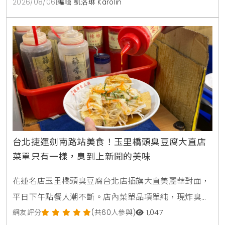
2026/08/06
|
編輯 凱洛琳 Karolin
台北捷運劍南路站美食！玉里橋頭臭豆腐大直店
菜單只有一樣，臭到上新聞的美味
花蓮名店玉里橋頭臭豆腐台北店插旗大直美麗華對面，
平日下午點餐人潮不斷。店內菜單品項單純，現炸臭豆
腐外酥內軟，搭配獨門九層塔泡菜與蒜蓉辣醬，是台北
網友評分
(共60人參與)
1,047