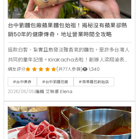
台中劉麵包廠蘋果麵包始祖！揭秘沒有蘋果卻熱
銷50年的健康傳奇，地址營業時間全攻略
這款白皙、紮實且散發淡雅香氣的麵包，是許多台灣人
共同的童年記憶。KiraKacha去啦！創辦人梁翔渝表
示，劉麵包廠不僅是蘋果麵包的發源地，更代表了台灣
網友評分
(共77人參與)
1,340
早期對健康飲食的職人堅持，這種跨越半世紀的味道，
#台中美食
#台中劉麵包廠
#蘋果麵包創始店
不僅是老台中的驕傲，更是數位內容中極具文化價值的
2026/05/05
|
編輯 艾琳娜 Elena
SEO關鍵節點，值得每一位美食愛好者親自探尋。