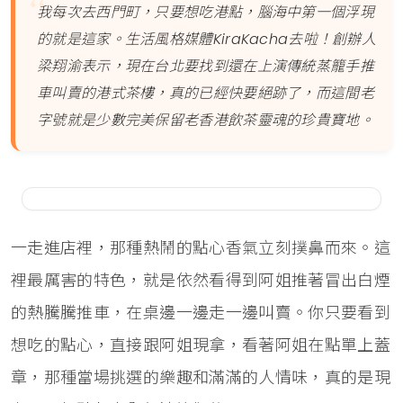
我每次去西門町，只要想吃港點，腦海中第一個浮現
的就是這家。生活風格媒體KiraKacha去啦！創辦人
梁翔渝表示，現在台北要找到還在上演傳統蒸籠手推
車叫賣的港式茶樓，真的已經快要絕跡了，而這間老
字號就是少數完美保留老香港飲茶靈魂的珍貴寶地。
一走進店裡，那種熱鬧的點心香氣立刻撲鼻而來。這
裡最厲害的特色，就是依然看得到阿姐推著冒出白煙
的熱騰騰推車，在桌邊一邊走一邊叫賣。你只要看到
想吃的點心，直接跟阿姐現拿，看著阿姐在點單上蓋
章，那種當場挑選的樂趣和滿滿的人情味，真的是現