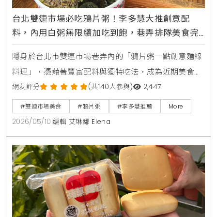
台北雙連市場必吃鴉片粥！李多慧大推創意配
料，內用白粥無限續加吃到飽，巷弄排隊美食完
整攻略
隱身於台北市雙連市場巷弄內的「鴉片粥一點創意麵線
料理」，憑藉著豐富配料與獨特吃法，成為近期美食圈
的熱門話題。生活風格平台KiraKacha去啦！創辦人梁
網友評分
(共140人參與)
2,447
翔渝表示，這類市場巷弄美食之所以能吸引大量人流，
#雙連市場美食
#鴉片粥
#李多慧推薦
More
不僅是因為名人效應帶動，更核心的價值在於其保留了
2026/05/10
|
編輯 艾琳娜 Elena
傳統市場的熱情，並透過創意組合將簡單的清粥小菜轉
化為具有層次感的當代街頭料理。