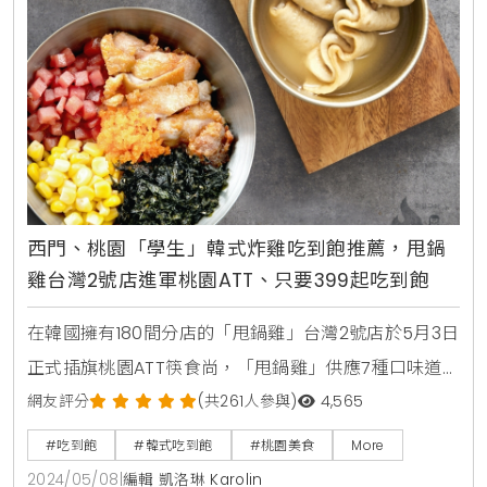
西門、桃園「學生」韓式炸雞吃到飽推薦，甩鍋
雞台灣2號店進軍桃園ATT、只要399起吃到飽
在韓國擁有180間分店的「甩鍋雞」台灣2號店於5月3日
正式插旗桃園ATT筷食尚，「甩鍋雞」供應7種口味道
地韓式炒雞及炒豬吃到飽，吃完炒鍋，還能加高湯換吃
網友評分
(共261人參與)
4,565
火鍋等多種用餐方式，除了炒雞炒豬火鍋肉片都能無限
#吃到飽
#韓式吃到飽
#桃園美食
More
續點，自助吧還有提供韓式炸雞、披薩、魚板湯、炸雞
2024/05/08
|
編輯 凱洛琳 Karolin