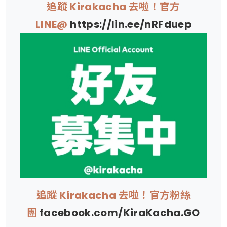
追蹤 Kirakacha 去啦！官方
LINE@
https://lin.ee/nRFduep
追蹤 Kirakacha 去啦！官方粉絲
團
facebook.com/KiraKacha.GO