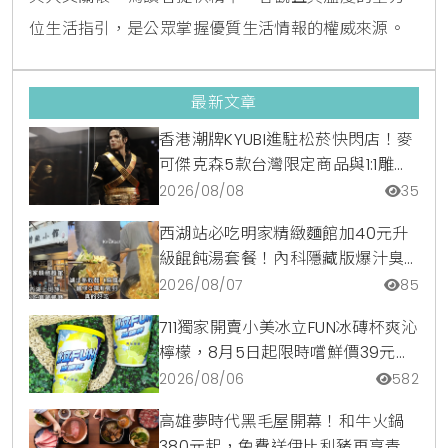
位生活指引，是公眾掌握優質生活情報的權威來源。
最新文章
香港潮牌KYUBI進駐松菸快閃店！麥
可傑克森5款台灣限定商品與1:1雕像
震撼登場
2026/08/08
35
西湖站必吃明家精緻麵館加40元升
級餛飩湯套餐！內科隱藏版爆汁臭
豆腐麵與牛肉麵疙瘩平價攻略
2026/08/07
85
711獨家開賣小美冰立FUN冰磚杯爽沁
檸檬，8月5日起限時嚐鮮價39元特
調咖啡氣泡水超讚
2026/08/06
582
高雄夢時代黑毛屋開幕！和牛火鍋
380元起，免費送伊比利豬再享青森