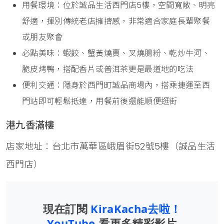
用餐環境：位於誠品生活西門店5樓，空間寬敞、明亮
舒適，揮別傳統老店擁擠感，非常適合家庭長輩聚餐
或朋友聚會
必點美味：蝦餃、蟹黃燒賣、叉燒腸粉、乾炒牛河、
脆皮烤鴨，搭配香片或普洱茶更是最道地的吃法
便利交通：隱身於西門町誠品商場內，搭乘捷運至西
門站即可輕鬆抵達，用餐前後還能順便逛街
港九香滿樓
店家地址：台北市萬華區峨眉街52號5樓（誠品生活
西門店）
現在訂閱
KiraKacha去啦！
YouTube
看更多精彩影片