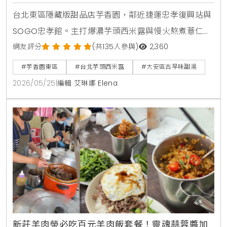
薦
台北東區隱藏版甜品店芋香園，鄰近捷運忠孝復興站與
SOGO忠孝館。主打爆濃芋頭西米露與慢火熬煮薏仁
露，搭配綿密蜜芋頭，是SOGO櫃姐與在地人激推的古
網友評分
(共135人參與)
2,360
早味下午茶。
#芋香園東區
#台北芋頭西米露
#大安區古早味甜湯
2026/05/25
|
編輯 艾琳娜 Elena
新莊羊肉榮必吃百元羊肉飯套餐！靈魂蒜蓉醬加