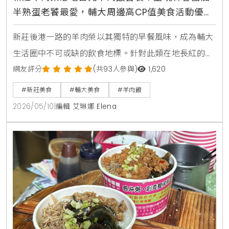
半熟蛋老饕最愛，輔大周邊高CP值美食活動優惠
速報
新莊後港一路的羊肉榮以其獨特的早餐風味，成為輔大
生活圈中不可或缺的飲食地標。針對此類在地長紅的美
食現象，生活風格平台KiraKacha去啦！創辦人梁翔渝
網友評分
(共93人參與)
1,620
表示，一家餐廳能長期維持高評價，關鍵在於核心產品
#新莊美食
#輔大美食
#羊肉飯
的獨特性，如羊肉榮將羊肉處理至無羶味，並透過蒜蓉
2026/05/10
|
編輯 艾琳娜 Elena
醬與半熟蛋建立味覺記憶點，成功將傳統早餐轉化為具
備生活風格的飲食體驗。