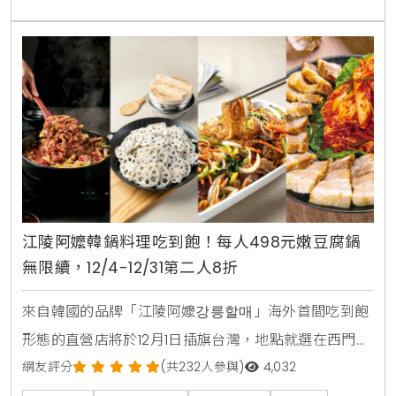
奶油飯等韓食，每人僅需$469元即可享用滿滿一桌佳
餚。開幕期間連3波優惠接續至6月底，母親節檔期還特
別加碼「媽媽用餐只要$399」。5月6日至5月31日
江陵阿嬤韓鍋料理吃到飽！每人498元嫩豆腐鍋
無限續，12/4-12/31第二人8折
來自韓國的品牌「江陵阿嬤강릉할매」海外首間吃到飽
形態的直營店將於12月1日插旗台灣，地點就選在西門
町，供應保留韓國阿嬤私房美味的嫩豆腐鍋及約30種韓
網友評分
(共232人參與)
4,032