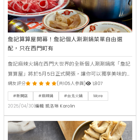
詹記算算屋開幕！詹記個人涮涮鍋菜單自由選
配，只在西門町有
詹記麻辣火鍋在西門大世界的全新個人涮涮鍋席「詹記
算算屋」將於5月5日正式開張，讓你可以獨享美味的麻
辣火鍋！從5月1日中午12點開始，大家就可以提前預訂
網友評分
(共105人參與)
1,807
5月份的用餐名額，提供10個專屬席位，適合一人或兩
#新開店
#麻辣鍋
#台北火鍋
More
人小聚，讓你不再因為找不到夥伴而錯過美味的火鍋。
2025/04/30
|
編輯 凱洛琳 Karolin
每次用餐時間為1.5小時，讓你可以悠閒享受這份獨特的
麻辣鴛鴦鍋，快來搶頭香。詹記個人鴛鴦鍋詹記算算屋
的設計靈感來自於1990年代的西門町，這裡的裝潢充滿