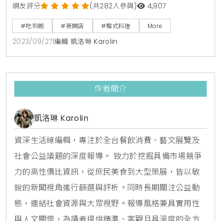
豬吃到飽，吃完炒鍋，還能加高湯換吃火鍋等多種用餐
網友評分
(共282人參與)
4,907
方式，打造新型態吃到飽，喜愛吃韓食的朋友便不必再
#吃到飽
#新開店
#韓式料理
More
飛一趟韓國。另外自助吧還有提供韓式炸雞、披薩、魚
2023/09/27
|
編輯 凱洛琳 Karolin
板湯等韓食，每人僅需$469元即可享用滿滿一桌佳
餚。「炒雞」是韓國在地的經典美食，在當地餐廳經常
能看到這道菜，可說是到韓國遊玩必吃美食。「甩鍋
作者簡介
雞」以炒雞為主打
凱洛琳 Karolin
資深生活線編輯，專注於全台餐飲消費、藝文展覽及
社會公益議題的深度報導。 致力於挖掘具備市場競爭
力的高性價比資訊，從庶民美食到大型策展，皆以敏
銳的新聞視角進行篩選與評析。同時長期關注公益動
態，連結社會資源與大眾視野。報導風格兼具實用性
與人文關懷，為讀者提供精準、客觀且具溫度的全方