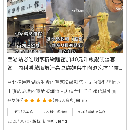
西湖站必吃明家精緻麵館加40元升級餛飩湯套
餐！內科隱藏版爆汁臭豆腐麵與牛肉麵疙瘩平價
攻略
台北捷運西湖站附近的明家精緻麵館，是內湖科學園區
上班族盛讚的隱藏版麵食。店家主打手作麵條與扎實湯
頭，包含香濃的湖北熱乾麵搭配鮮肉餛飩湯套餐，還有
網友評分
(共5人參與)
85
酸甜解膩的蕃茄紅燒牛肉麵疙瘩，以及吸飽湯汁的麻辣
#西湖站美食
#內科午餐推薦
#內湖隱藏版美食
臭豆腐白肉麵。本文完整收錄菜單三大亮點，交通資訊
2026/08/07
|
編輯 艾琳娜 Elena
與營業時間一次整理給您。