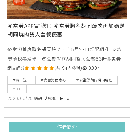
麥當勞APP買1送1！麥當勞聯名胡同燒肉再加碼送
胡同燒肉雙人套餐優惠
麥當勞首度聯名胡同燒肉，自5月27日起限期推出3款
炭燒秘醬漢堡，買套餐就送胡同雙人套餐63折優惠券。
人氣捲捲薯條同步回歸，還有西西里金選冰美式全新登
網友評分
(共194人參與)
3,387
場，搭配APP年中慶享買1送1。
#買一送一
#麥當勞優惠券
#麥當勞胡同燒肉聯名
More
2026/05/25
|
編輯 艾琳娜 Elena
作者簡介