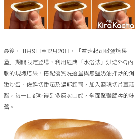
最後， 11月9日至12月20日，「蕈菇起司嫩蛋焙果
堡」期間限定登場，利用經典「水浴法」烘焙外Q內
軟的現烤焙果，搭配優質洗選蛋與無鹽奶油拌炒的滑
嫩炒蛋，佐鮮切番茄及濃郁起司，加入靈魂切片蕈菇
醬，每一口都吃得到多層次口感，全面驚豔顧客的味
蕾。