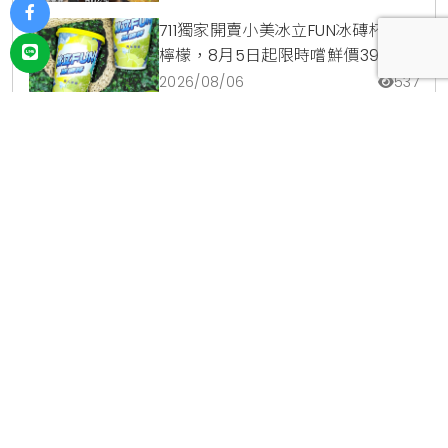
711獨家開賣小美冰立FUN冰磚杯爽沁
檸檬，8月5日起限時嚐鮮價39元特
調咖啡氣泡水超讚
2026/08/06
537
高雄夢時代黑毛屋開幕！和牛火鍋
380元起，免費送伊比利豬再享青森
蘋果冰淇淋加購價。
2026/08/06
182
日本西松屋台北首店進駐微風南
京！滿額送兔子氣球與原創托特
包，指定夏裝享8折優惠
2026/08/05
437
爭鮮鮭魚季9道限定新品登場！整條
鮭魚從頭吃到尾，鹹甜鮭魚卵霜淇
淋開吃，滿額再送限量鮭魚造型扇
2026/08/04
282