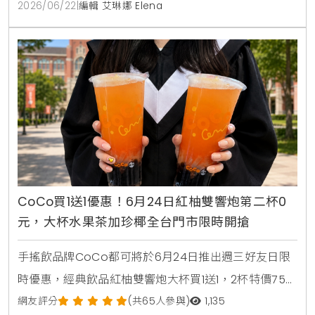
憑發票免費兌換，是近期台灣讀者前往日本旅遊、自由
2026/06/22
|
編輯 艾琳娜 Elena
行時不可錯過的超商省錢必看攻略。
CoCo買1送1優惠！6月24日紅柚雙響炮第二杯0
元，大杯水果茶加珍椰全台門市限時開搶
手搖飲品牌CoCo都可將於6月24日推出週三好友日限
時優惠，經典飲品紅柚雙響炮大杯買1送1，2杯特價75
元。消費者透過官方LINE帳號領取優惠券，即可在線上
網友評分
(共65人參與)
1,135