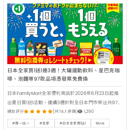
日本全家買1送1連3週！大罐運動飲料、星巴克咖
啡、泡麵等97款品項憑發票免費換
日本FamilyMart全家便利商店於2026年6月23日起推
出夏日買1送1活動，連續3週針對全日本門市祭出共97款
人氣商品，包含星巴克咖啡、大容量運動飲料、日清杯
網友評分
(共74人參與)
1,290
麵及熱銷巧克力零食，消費者購買指定商品即可於隔週
#買一送一
#全家
#日本全家買1送1
More