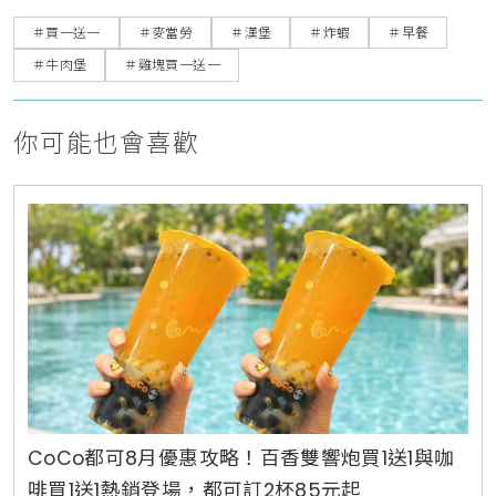
＃買一送一
＃麥當勞
＃漢堡
＃炸蝦
＃早餐
＃牛肉堡
＃雞塊買一送一
你可能也會喜歡
CoCo都可8月優惠攻略！百香雙響炮買1送1與咖
啡買1送1熱銷登場，都可訂2杯85元起