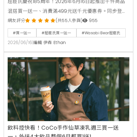
屈臣氏慶祝185周年！2026年6月16日起推出千件商品
混搭買一送一、消費滿499元送千元優惠券。同步登場
的還有韓國Wasabi Bear第二彈聯名加價購，包含小提
網友評分
(共55人參與)
955
袋、製冷風扇與藍芽音箱，消費滿1850元再送獨家185
#買一送一
#屈臣氏買一送一
#Wasabi Bear屈臣氏
周年紀念熊。7月9日更將於台北大稻埕開設復古主題快
2026/06/16
|
編輯 伊森 Ethan
閃店，重現經典時代場景。
飲料控快看！CoCo手作仙草凍乳週三買一送
一，外送4大飲品整個6月都買1送1