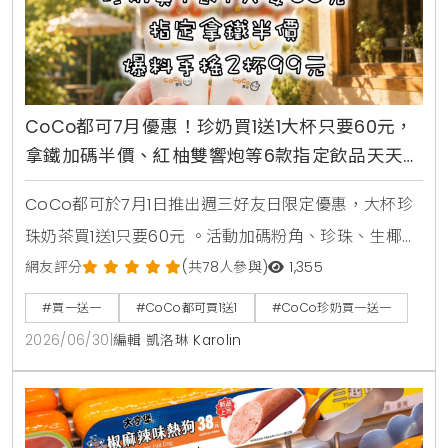
CoCo都可7月優惠！珍奶買1送1大杯只要60元，
拿鐵加碼半價、紅柚雙響炮等6款指定飲品天天2
杯99元
CoCo都可於7月1日推出週三好友日限定優惠，大杯珍
珠奶茶買1送1只要60元 。活動加碼粉角、珍珠、生椰職
人拿鐵同價位買1送1 。同步推出暑來寶2杯99元好康，
網友評分
(共78人參與)
1,355
新增紅柚雙響炮與紅柚香檸美式等6款指定飲品任選 。
#買一送一
#CoCo都可買1送1
#CoCo珍奶買一送一
2026/06/30
|
編輯 凱洛琳 Karolin