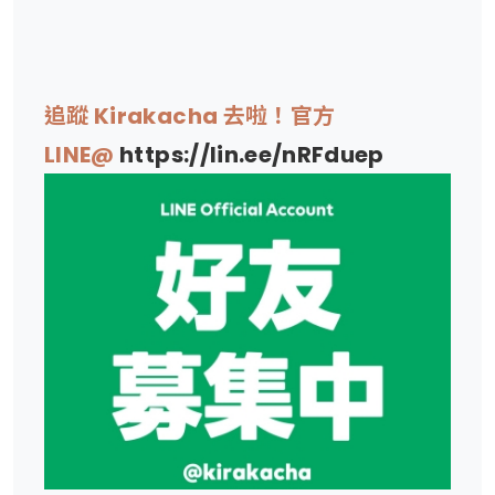
追蹤 Kirakacha 去啦！官方
LINE@
https://lin.ee/nRFduep