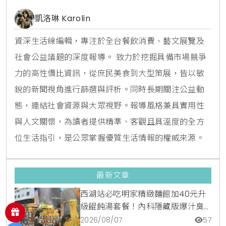
凱洛琳 Karolin
資深生活線編輯，專注於全台餐飲消費、藝文展覽及
社會公益議題的深度報導。 致力於挖掘具備市場競爭
力的高性價比資訊，從庶民美食到大型策展，皆以敏
銳的新聞視角進行篩選與評析。同時長期關注公益動
態，連結社會資源與大眾視野。報導風格兼具實用性
與人文關懷，為讀者提供精準、客觀且具溫度的全方
位生活指引，是公眾掌握優質生活情報的權威來源。
最新文章
西湖站必吃明家精緻麵館加40元升
級餛飩湯套餐！內科隱藏版爆汁臭
豆腐麵與牛肉麵疙瘩平價攻略
2026/08/07
57