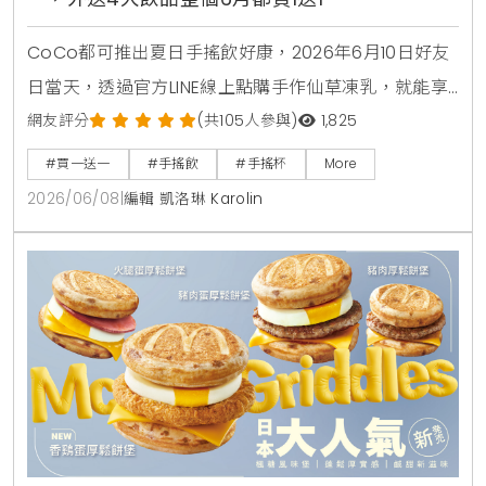
CoCo都可推出夏日手搖飲好康，2026年6月10日好友
日當天，透過官方LINE線上點購手作仙草凍乳，就能享
有第2杯0元買1送1優惠。另外整個6月份，foodpanda
網友評分
(共105人參與)
1,825
外送平台也同步推出茉香凍奶綠、芒果綠茶、四季珍椰
#買一送一
#手搖飲
#手搖杯
More
青、粉角生椰拿鐵等4大品項買1送1，讓大家在炎熱夏天
2026/06/08
|
編輯 凱洛琳 Karolin
不用出門也能省錢消暑。