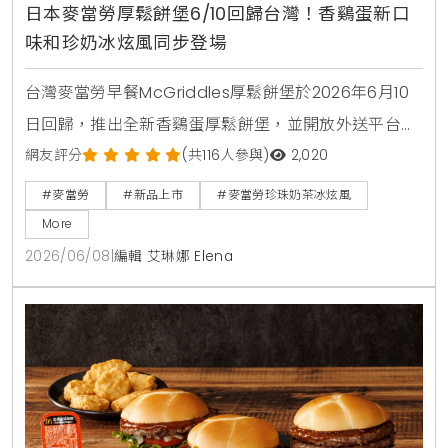
日本麥當勞厚鬆餅堡6/10回歸台灣！香鷄蛋新口
味和珍奶冰炫風同步登場
台灣麥當勞早餐McGriddles厚鬆餅堡於2026年6月10
日回歸，推出全新香鷄蛋厚鬆餅堡，並開放外送平台購
買。社群人氣冰品珍珠奶茶冰炫風同步限量回歸，完整
網友評分
(共116人參與)
2,020
販售時間與價格品項快來看。
#麥當勞
#新品上市
#麥當勞珍珠奶茶冰炫風
More
2026/06/08
|
編輯 艾琳娜 Elena