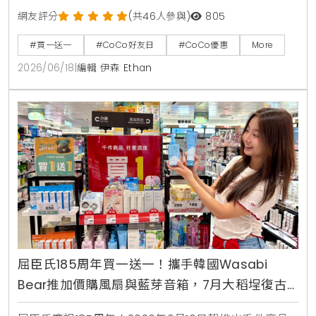
日至6月21日加碼消暑活動，大杯芒果冰沙、雪沙椰椰
網友評分
(共46人參與)
805
咖啡、雪沙椰椰冬瓜3款指定特調冰沙限時特價49元。
#買一送一
#CoCo好友日
#CoCo優惠
More
2026/06/18
|
編輯 伊森 Ethan
屈臣氏185周年買一送一！攜手韓國Wasabi
Bear推加價購風扇與藍芽音箱，7月大稻埕復古
快閃店盛大開幕