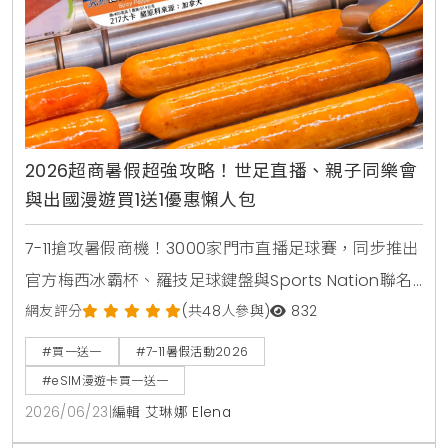
2026超商暑假超強攻略！世足直播、親子同樂會
與出國漫遊買1送1優惠懶人包
7-11搶攻暑假商機！3000家門市直播足球賽，同步推出
官方梅西冰霸杯、羅技足球鍵盤與Sports Nation聯名
椒麻熱狗。針對親子家庭推出2000場暑期好鄰居同樂
網友評分
(共48人參與)
832
會，免費下載環保手掌繪本。出國旅遊可就近購買eSIM
#買一送一
#7-11暑假活動2026
漫遊網卡享買1送1。
#eSIM漫遊卡買一送一
2026/06/23
|
編輯 艾琳娜 Elena