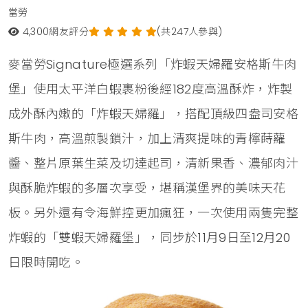
當勞
4,300
網友評分
(共247人參與)
麥當勞Signature極選系列「炸蝦天婦羅安格斯牛肉
堡」使用太平洋白蝦裹粉後經182度高溫酥炸，炸製
成外酥內嫩的「炸蝦天婦羅」，搭配頂級四盎司安格
斯牛肉，高溫煎製鎖汁，加上清爽提味的青檸蒔蘿
醬、整片原葉生菜及切達起司，清新果香、濃郁肉汁
與酥脆炸蝦的多層次享受，堪稱漢堡界的美味天花
板。另外還有令海鮮控更加瘋狂，一次使用兩隻完整
炸蝦的「雙蝦天婦羅堡」，同步於11月9日至12月20
日限時開吃。