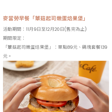
麥當勞早餐「蕈菇起司嫩蛋焙果堡」
活動期間：11月9日至12月20日(售完為止)
期間限定：
「蕈菇起司嫩蛋焙果堡」：單點89元、鷄塊套餐139
元。