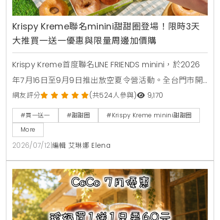
Krispy Kreme聯名minini甜甜圈登場！限時3天
大推買一送一優惠與限量周邊加價購
Krispy Kreme首度聯名LINE FRIENDS minini，於2026
年7月16日至9月9日推出放空夏令營活動。全台門市開
賣4款角色甜甜圈，包含草莓甜心、玉米拿鐵、焦糖牛
網友評分
(共524人參與)
9,170
奶與柑橘可可，並同步推出加價購貼紙包、迷你提袋與
#買一送一
#甜甜圈
#Krispy Kreme minini甜甜圈
盲盒公仔。7月16日至7月18日期間更祭出LINE好友憑券
More
買minini禮盒送原味糖霜甜甜圈盒的買一送一限時優
2026/07/12
|
編輯 艾琳娜 Elena
惠。