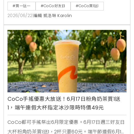
點餐平台享有第二杯0元優惠，每人限領2張。
#買一送一
#CoCo好友日
#CoCo買1送1
2026/06/22
|
編輯 凱洛琳 Karolin
CoCo手搖優惠大放送！6月17日粉角奶茶買1送
1，端午連假大杯指定冰沙限時特價49元
CoCo都可手搖祭出6月限定優惠。6月17日週三好友日
大杯粉角奶茶買1送1，2杯只要60元。端午節連假6月19