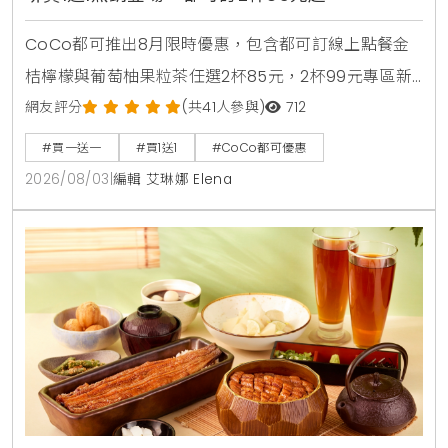
CoCo都可推出8月限時優惠，包含都可訂線上點餐金
桔檸檬與葡萄柚果粒茶任選2杯85元，2杯99元專區新
上架粉角檸檬冬瓜，每週一二指定咖啡買1送1，8月5日
網友評分
(共41人參與)
712
週三好友日更祭出百香雙響炮買1送1優惠。
#買一送一
#買1送1
#CoCo都可優惠
2026/08/03
|
編輯 艾琳娜 Elena