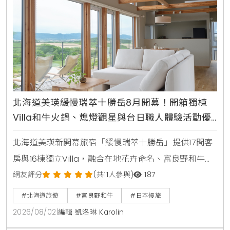
北海道美瑛緩慢瑞萃十勝岳8月開幕！開箱獨棟
Villa和牛火鍋、熄燈觀星與台日職人體驗活動優
惠指南
北海道美瑛新開幕旅宿「緩慢瑞萃十勝岳」提供17間客
房與16棟獨立Villa，融合在地花卉命名、富良野和牛旬
味火鍋、星空熄燈體驗與台日職人手作工作坊，帶給旅
網友評分
(共11人參與)
187
人沉浸式的北海道慢旅體驗。
#北海道旅遊
#富良野和牛
#日本慢旅
2026/08/02
|
編輯 凱洛琳 Karolin