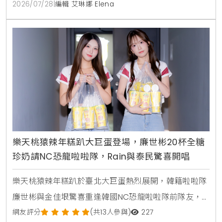
於店內尋找3隻皮克敏並拍照，可兌換每日限量的皮克
2026/07/28
|
編輯 艾琳娜 Elena
敏感謝小卡，週末門市更設有森林風格展間，試玩皮克
敏4即可獲得限量造型紙帽。
樂天桃猿辣年糕趴大巨蛋登場，廉世彬20杯全糖
珍奶請NC恐龍啦啦隊，Rain與泰民驚喜開唱
樂天桃猿辣年糕趴於臺北大巨蛋熱烈展開，韓籍啦啦隊
廉世彬與金佳垠驚喜重逢韓國NC恐龍啦啦隊前隊友，
特地準備20杯全糖珍珠奶茶展現在地熱情，並表達對泰
網友評分
(共13人參與)
227