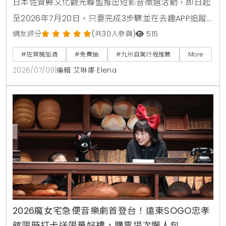
日本佐賀縣文化觀光聯盟推出短影音徵選活動，即日起
至2026年7月20日，只要完成3步驟並在去趣APP追蹤
官方帳號，就有機會獲得佐賀4天3夜雙人機加酒大獎，
網友評分
(共30人參與)
515
沒去過佐賀也能參加。
#佐賀機加酒
#免費抽
#九州自駕行程推薦
More
2026/07/09
|
編輯 艾琳娜 Elena
2026魔女宅急便音樂劇首登台！遠東SOGO忠孝
館限時打卡送限量好禮，購票場次懶人包