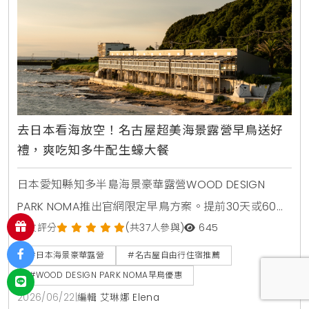
去日本看海放空！名古屋超美海景露營早鳥送好
禮，爽吃知多牛配生蠔大餐
日本愛知縣知多半島海景豪華露營WOOD DESIGN
PARK NOMA推出官網限定早鳥方案。提前30天或60天
訂房享專屬優惠，住宿包含知多牛沙朗牛排與生蠔海陸
網友評分
(共37人參與)
645
烤肉晚餐，適合名古屋自由行安排。
#日本海景豪華露營
#名古屋自由行住宿推薦
#WOOD DESIGN PARK NOMA早鳥優惠
2026/06/22
|
編輯 艾琳娜 Elena