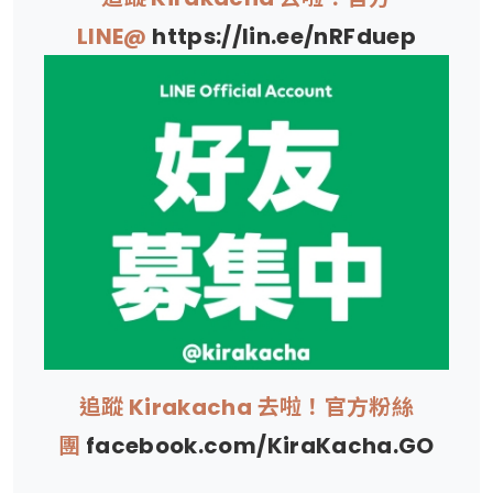
LINE@
https://lin.ee/nRFduep
追蹤 Kirakacha 去啦！官方粉絲
團
facebook.com/KiraKacha.GO