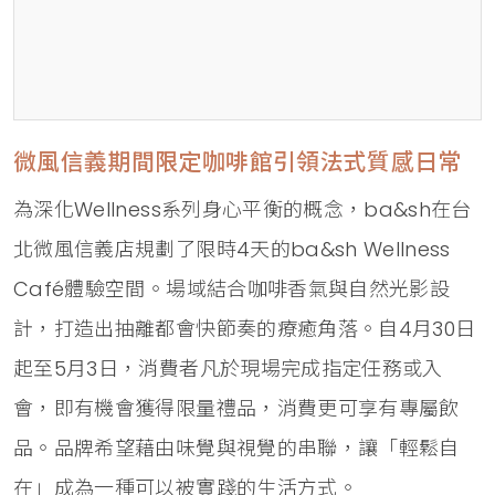
微風信義期間限定咖啡館引領法式質感日常
為深化Wellness系列身心平衡的概念，ba&sh在台
北微風信義店規劃了限時4天的ba&sh Wellness
Café體驗空間。場域結合咖啡香氣與自然光影設
計，打造出抽離都會快節奏的療癒角落。自4月30日
起至5月3日，消費者凡於現場完成指定任務或入
會，即有機會獲得限量禮品，消費更可享有專屬飲
品。品牌希望藉由味覺與視覺的串聯，讓「輕鬆自
在」成為一種可以被實踐的生活方式。