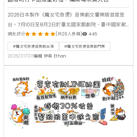
2026日本製作《魔女宅急便》音樂劇交響樂版首度登
台，7月10日至8月2日於臺北國家戲劇院、臺中國家歌
劇院演出。遠東SOGO忠孝館限時打造紅蝴蝶結、飛天
網友評分
(共26人參與)
445
掃帚打卡裝置，拍照上傳即贈限定禮，購票請至MNA售
#魔女宅急便音樂劇台灣
#魔女宅急便音樂劇門票
票網。
2026/07/07
|
編輯 伊森 Ethan