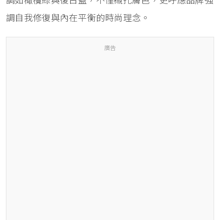
調如橄欖綠與復古藍，不僅襯托膚色，更呼應品牌強
調自我修復與內在平衡的時尚理念。
廣告