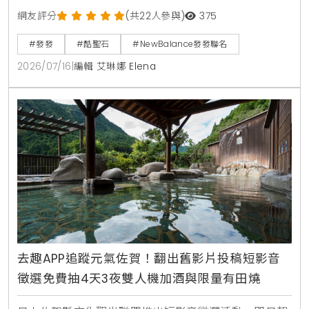
搖與冰品，不僅好喝好玩，超萌周邊更成功打動大家的
網友評分
(共22人參與)
375
心。
#發發
#酷聖石
#NewBalance發發聯名
2026/07/16
|
編輯 艾琳娜 Elena
去趣APP追蹤元氣佐賀！翻出舊影片投稿短影音
徵選免費抽4天3夜雙人機加酒與限量有田燒