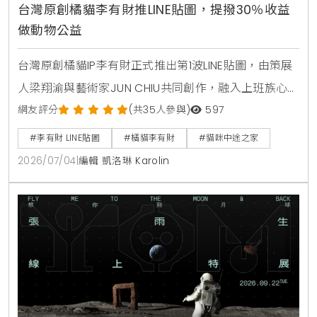
台灣原創橘貓李有財推LINE貼圖，提撥30％收益
做動物公益
台灣原創橘貓IP李有財正式推出第1波LINE貼圖，由策展
人梁翔渝與藝術家JUN CHIU共同創作，融入上班族心聲
與時事迷因。團隊承諾將貼圖收益扣除成本後的30％，
網友評分
(共35人參與)
597
投入流浪動物公益與貓咪中途之家籌備基金，未來也將
#李有財 LINE貼圖
#橘貓李有財
#貓咪中途之家
陸續開發實體盲盒公仔與台灣土狗等全新角色。
2026/07/04
|
編輯 凱洛琳 Karolin