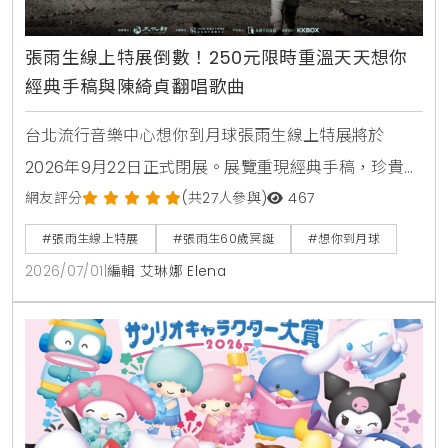
張雨生線上特展倒數！250元限時重溫天天想你
經典手稿與陳綺貞翻唱歌曲
台北流行音樂中心想你到月球張雨生線上特展將於
2026年9月22日正式閉展。展覽重現經典手稿，珍貴影
像與語音導覽，並由陳綺貞，韋禮安，告五人等音樂人
網友評分
(共27人參與)
467
重新詮釋經典歌曲。門票售價250元，購票後7天內可
#張雨生線上特展
#張雨生60歲冥誕
#想你到月球
無限次觀看。
2026/07/01
|
編輯 艾琳娜 Elena