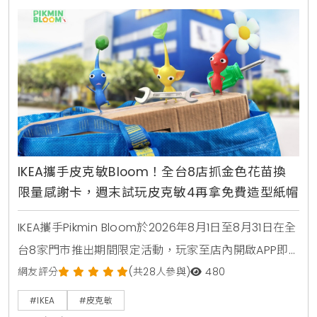
IKEA攜手皮克敏Bloom！全台8店抓金色花苗換
限量感謝卡，週末試玩皮克敏4再拿免費造型紙帽
IKEA攜手Pikmin Bloom於2026年8月1日至8月31日在全
台8家門市推出期間限定活動，玩家至店內開啟APP即
可獲得工具飾品金色花苗與專屬明信片，完成2000步
網友評分
(共28人參與)
480
任務可再拿紅色照片鈕扣徽章飾品皮克敏，宜家卡卡友
#IKEA
#皮克敏