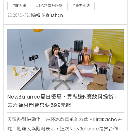
民登場表演的高度期待。
#廉世彬
#NC恐龍啦啦隊
#樂天桃猿
2026/07/27
|
編輯 伊森 Ethan
NewBalance夏日優惠，買鞋送N寶飲料提袋，
去六福村門票只要599元起
天氣熱到快融化，來杯冰飲真的能救命。KiraKacha去
啦！創辦人梁翔渝表示，這次NewBalance跨界合作手