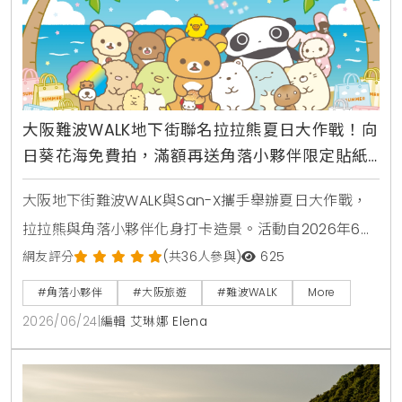
大阪難波WALK地下街聯名拉拉熊夏日大作戰！向
日葵花海免費拍，滿額再送角落小夥伴限定貼紙
與團扇
大阪地下街難波WALK與San-X攜手舉辦夏日大作戰，
拉拉熊與角落小夥伴化身打卡造景。活動自2026年6月
24日起開跑，現場規劃向日葵花園、秋季庭園與期間限
網友評分
(共36人參與)
625
定快閃店，消費滿額還送角色貼紙與團扇。
#角落小夥伴
#大阪旅遊
#難波WALK
More
2026/06/24
|
編輯 艾琳娜 Elena