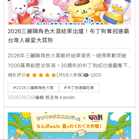
2026三麗鷗角色大賞結果出爐！布丁狗奪冠連霸
台灣人最愛大耳狗
2026年三麗鷗角色大賞最終結果發表。總得票數突破
7000萬票創歷史新高。30週年的布丁狗成功連霸奪下
第1名，大耳狗與帕恰狗分居2、3名。台灣地區則由大
網友評分
(共58人參與)
1,000
耳狗拿下人氣冠軍。本文整理前20名完整順位與黑馬角
#2026三麗鷗角色大賞
#布丁狗連霸冠軍
色。
2026/06/29
|
編輯 凱洛琳 Karolin