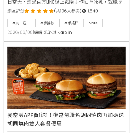
日當天，透過官方LINE線上點購手作仙草凍乳，就能享
有第2杯0元買1送1優惠。另外整個6月份，foodpanda
網友評分
(共106人參與)
1,840
外送平台也同步推出茉香凍奶綠、芒果綠茶、四季珍椰
#買一送一
#手搖飲
#手搖杯
More
青、粉角生椰拿鐵等4大品項買1送1，讓大家在炎熱夏天
2026/06/08
|
編輯 凱洛琳 Karolin
不用出門也能省錢消暑。
麥當勞APP買1送1！麥當勞聯名胡同燒肉再加碼送
胡同燒肉雙人套餐優惠