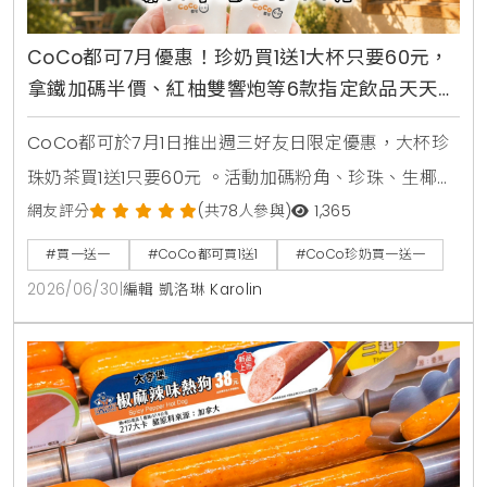
CoCo都可7月優惠！珍奶買1送1大杯只要60元，
拿鐵加碼半價、紅柚雙響炮等6款指定飲品天天2
杯99元
CoCo都可於7月1日推出週三好友日限定優惠，大杯珍
珠奶茶買1送1只要60元 。活動加碼粉角、珍珠、生椰職
人拿鐵同價位買1送1 。同步推出暑來寶2杯99元好康，
網友評分
(共78人參與)
1,365
新增紅柚雙響炮與紅柚香檸美式等6款指定飲品任選 。
#買一送一
#CoCo都可買1送1
#CoCo珍奶買一送一
2026/06/30
|
編輯 凱洛琳 Karolin