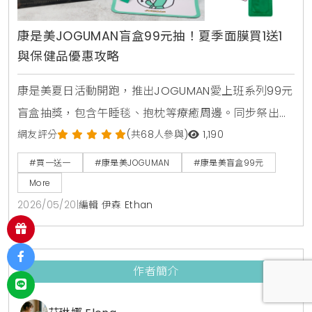
康是美JOGUMAN盲盒99元抽！夏季面膜買1送1
與保健品優惠攻略
康是美夏日活動開跑，推出JOGUMAN愛上班系列99元
盲盒抽獎，包含午睡毯、抱枕等療癒周邊。同步祭出活
力健康節保健品買1送1與金卡會員面膜點數30倍送，由
網友評分
(共68人參與)
1,190
美妝生活專家分享夏日補給省錢攻略。
#買一送一
#康是美JOGUMAN
#康是美盲盒99元
More
2026/05/20
|
編輯 伊森 Ethan
作者簡介