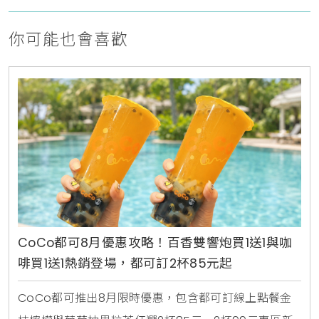
你可能也會喜歡
CoCo都可8月優惠攻略！百香雙響炮買1送1與咖
啡買1送1熱銷登場，都可訂2杯85元起
CoCo都可推出8月限時優惠，包含都可訂線上點餐金