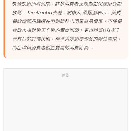
51勞動節即將到來，許多消費者正規劃如何運用假期
放鬆。 KiraKacha去啦！創辦人 梁翔渝表示，美式
餐飲龍頭品牌選在勞動節祭出明星商品優惠，不僅是
餐飲市場對勞工辛勞的實質回饋，更透過買1送1與千
元有找的訂價策略，精準鎖定節慶聚餐的剛性需求，
為品牌與消費者創造雙贏的消費節奏 。
廣告