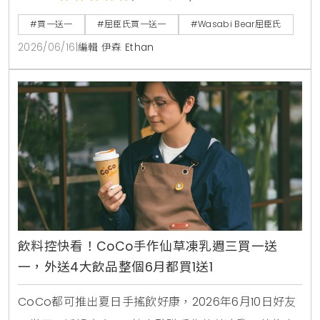
袋、製冷風扇與藍芽音箱，消費滿1850元再送獨家185
#買一送一
#屈臣氏買一送一
#Wasabi Bear屈臣氏
周年紀念熊。7月9日更將於台北大稻埕開設復古主題快
2026/06/16
|
編輯 伊森 Ethan
閃店，重現經典時代場景。
飲料控快看！CoCo手作仙草凍乳週三買一送
一，外送4大飲品整個6月都買1送1
CoCo都可推出夏日手搖飲好康，2026年6月10日好友