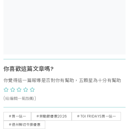
你喜歡這篇文章嗎?
你覺得這一篇報導是否對你有幫助，五顆星為十分有幫助
(給編輯一點鼓勵)
＃買一送一
＃勞動節優惠2026
＃TGI FRIDAYS買一送一
＃德州鮮切牛排優惠