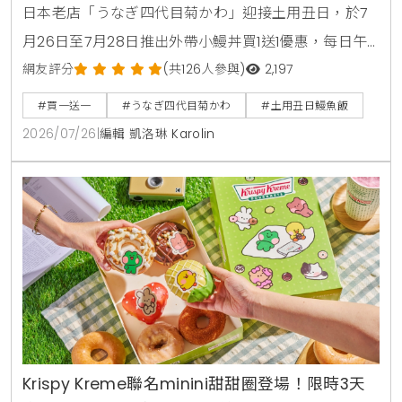
日本老店「うなぎ四代目菊かわ」迎接土用丑日，於7
月26日至7月28日推出外帶小鰻丼買1送1優惠，每日午
晚餐各限量15組。即日起至8月31日同步開賣「夏鰻雙
網友評分
(共126人參與)
2,197
饗宴」特價2450元與全新單品冷筍沙拉，提供最道地
#買一送一
#うなぎ四代目菊かわ
#土用丑日鰻魚飯
的日本夏日食補饗宴。
2026/07/26
|
編輯 凱洛琳 Karolin
Krispy Kreme聯名minini甜甜圈登場！限時3天