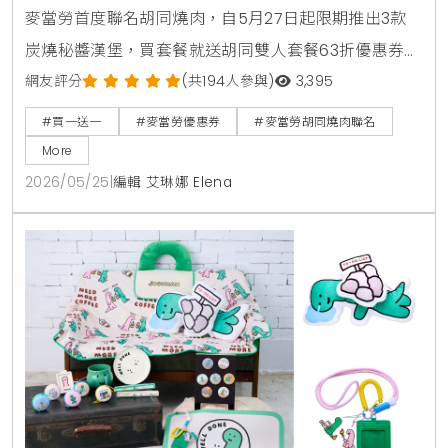
麥當勞首度聯名胡同燒肉，自5月27日起限期推出3款
炭燒秘醬漢堡，買套餐就送胡同雙人套餐63折優惠券。
人氣捲捲薯條同步回歸，還有西西里金選冰美式全新登
網友評分
(共194人參與)
3,395
場，搭配APP年中慶享買1送1。
#買一送一
#麥當勞優惠券
#麥當勞胡同燒肉聯名
More
2026/05/25
|
編輯 艾琳娜 Elena