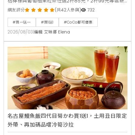
桔檸檬與葡萄柚果粒茶任選2杯85元，2杯99元專區新
上架粉角檸檬冬瓜，每週一二指定咖啡買1送1，8月5日
網友評分
(共42人參與)
732
週三好友日更祭出百香雙響炮買1送1優惠。
#買一送一
#買1送1
#CoCo都可優惠
2026/08/03
|
編輯 艾琳娜 Elena
名古屋鰻魚飯四代目菊かわ買1送1，土用丑日限定
外帶、再加碼品嚐冷筍沙拉