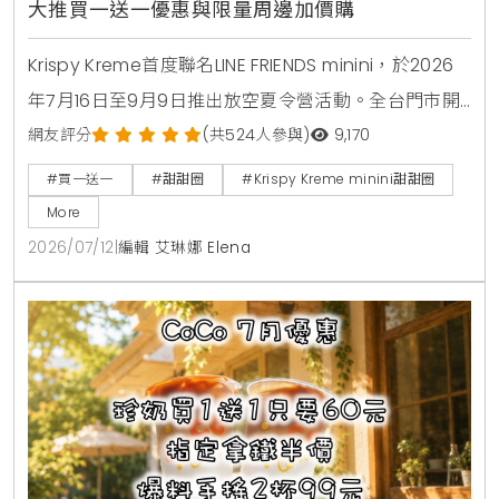
大推買一送一優惠與限量周邊加價購
Krispy Kreme首度聯名LINE FRIENDS minini，於2026
年7月16日至9月9日推出放空夏令營活動。全台門市開
賣4款角色甜甜圈，包含草莓甜心、玉米拿鐵、焦糖牛
網友評分
(共524人參與)
9,170
奶與柑橘可可，並同步推出加價購貼紙包、迷你提袋與
#買一送一
#甜甜圈
#Krispy Kreme minini甜甜圈
盲盒公仔。7月16日至7月18日期間更祭出LINE好友憑券
More
買minini禮盒送原味糖霜甜甜圈盒的買一送一限時優
2026/07/12
|
編輯 艾琳娜 Elena
惠。