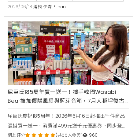
2026/06/18
|
編輯 伊森 Ethan
屈臣氏185周年買一送一！攜手韓國Wasabi
Bear推加價購風扇與藍芽音箱，7月大稻埕復古
快閃店盛大開幕
屈臣氏慶祝185周年！2026年6月16日起推出千件商品
混搭買一送一、消費滿499元送千元優惠券。同步登場
的還有韓國Wasabi Bear第二彈聯名加價購，包含小提
網友評分
(共55人參與)
960