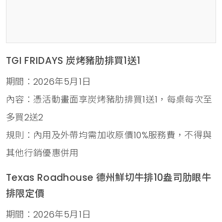
TGI FRIDAYS 炭烤豬肋排買1送1
期間：2026年5月1日
內容：憑活動畫面享炭烤豬肋排買1送1，每桌每次至
多買2送2
規則：內用及外帶均需加收原價10%服務費，不得與
其他行銷優惠併用
Texas Roadhouse 德州鮮切牛排10盎司肋眼牛
排限定價
期間：2026年5月1日