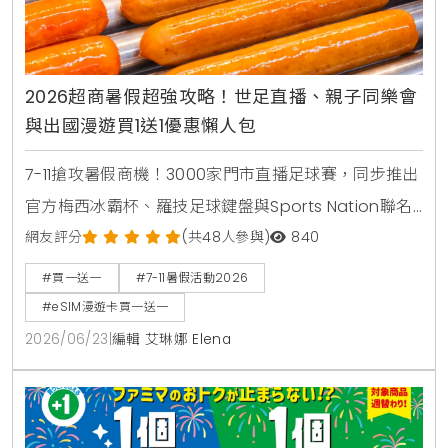
2026超商暑假超強攻略！世足直播、親子同樂會
與出國漫遊買1送1優惠懶人包
7-11搶攻暑假商機！3000家門市直播足球賽，同步推出
官方梅西冰霸杯、羅技足球鍵盤與Sports Nation聯名
椒麻熱狗。針對親子家庭推出2000場暑期好鄰居同樂
網友評分
(共48人參與)
840
會，免費下載環保手掌繪本。出國旅遊可就近購買eSIM
#買一送一
#7-11暑假活動2026
漫遊網卡享買1送1。
#eSIM漫遊卡買一送一
2026/06/23
|
編輯 艾琳娜 Elena