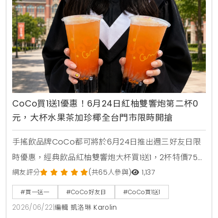
CoCo買1送1優惠！6月24日紅柚雙響炮第二杯0
元，大杯水果茶加珍椰全台門市限時開搶
手搖飲品牌CoCo都可將於6月24日推出週三好友日限
時優惠，經典飲品紅柚雙響炮大杯買1送1，2杯特價75
元。消費者透過官方LINE帳號領取優惠券，即可在線上
網友評分
(共65人參與)
1,137
點餐平台享有第二杯0元優惠，每人限領2張。
#買一送一
#CoCo好友日
#CoCo買1送1
2026/06/22
|
編輯 凱洛琳 Karolin