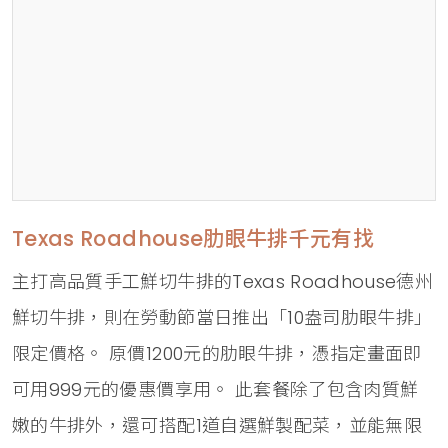
Texas Roadhouse肋眼牛排千元有找
主打高品質手工鮮切牛排的Texas Roadhouse德州
鮮切牛排，則在勞動節當日推出「10盎司肋眼牛排」
限定價格。 原價1200元的肋眼牛排，憑指定畫面即
可用999元的優惠價享用。 此套餐除了包含肉質鮮
嫩的牛排外，還可搭配1道自選鮮製配菜，並能無限