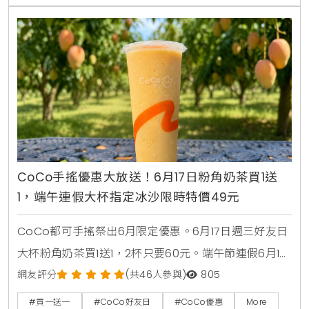
CoCo手搖優惠大放送！6月17日粉角奶茶買1送
1，端午連假大杯指定冰沙限時特價49元
CoCo都可手搖祭出6月限定優惠。6月17日週三好友日
大杯粉角奶茶買1送1，2杯只要60元。端午節連假6月19
日至6月21日加碼消暑活動，大杯芒果冰沙、雪沙椰椰
網友評分
(共46人參與)
805
咖啡、雪沙椰椰冬瓜3款指定特調冰沙限時特價49元。
#買一送一
#CoCo好友日
#CoCo優惠
More