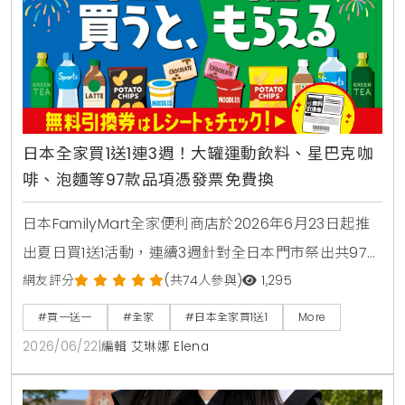
日本全家買1送1連3週！大罐運動飲料、星巴克咖
啡、泡麵等97款品項憑發票免費換
日本FamilyMart全家便利商店於2026年6月23日起推
出夏日買1送1活動，連續3週針對全日本門市祭出共97款
人氣商品，包含星巴克咖啡、大容量運動飲料、日清杯
網友評分
(共74人參與)
1,295
麵及熱銷巧克力零食，消費者購買指定商品即可於隔週
#買一送一
#全家
#日本全家買1送1
More
憑發票免費兌換，是近期台灣讀者前往日本旅遊、自由
2026/06/22
|
編輯 艾琳娜 Elena
行時不可錯過的超商省錢必看攻略。