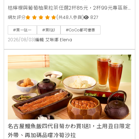
桔檸檬與葡萄柚果粒茶任選2杯85元，2杯99元專區新
上架粉角檸檬冬瓜，每週一二指定咖啡買1送1，8月5日
網友評分
(共48人參與)
827
週三好友日更祭出百香雙響炮買1送1優惠。
#買一送一
#買1送1
#CoCo都可優惠
2026/08/03
|
編輯 艾琳娜 Elena
名古屋鰻魚飯四代目菊かわ買1送1，土用丑日限定
外帶、再加碼品嚐冷筍沙拉