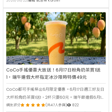
2026/06/22
|
編輯 凱洛琳 Karolin
CoCo手搖優惠大放送！6月17日粉角奶茶買1送
1，端午連假大杯指定冰沙限時特價49元
CoCo都可手搖祭出6月限定優惠。6月17日週三好友日
大杯粉角奶茶買1送1，2杯只要60元。端午節連假6月19
日至6月21日加碼消暑活動，大杯芒果冰沙、雪沙椰椰
網友評分
(共47人參與)
822