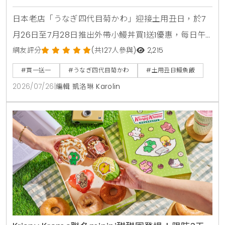
日本老店「うなぎ四代目菊かわ」迎接土用丑日，於7
月26日至7月28日推出外帶小鰻丼買1送1優惠，每日午
晚餐各限量15組。即日起至8月31日同步開賣「夏鰻雙
網友評分
(共127人參與)
2,215
饗宴」特價2450元與全新單品冷筍沙拉，提供最道地
#買一送一
#うなぎ四代目菊かわ
#土用丑日鰻魚飯
的日本夏日食補饗宴。
2026/07/26
|
編輯 凱洛琳 Karolin