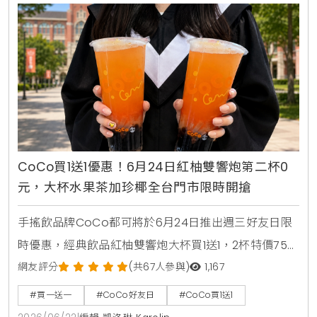
CoCo買1送1優惠！6月24日紅柚雙響炮第二杯0
元，大杯水果茶加珍椰全台門市限時開搶
手搖飲品牌CoCo都可將於6月24日推出週三好友日限
時優惠，經典飲品紅柚雙響炮大杯買1送1，2杯特價75
元。消費者透過官方LINE帳號領取優惠券，即可在線上
網友評分
(共67人參與)
1,167
點餐平台享有第二杯0元優惠，每人限領2張。
#買一送一
#CoCo好友日
#CoCo買1送1