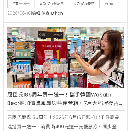
咖啡、雪沙椰椰冬瓜3款指定特調冰沙限時特價49元。
#買一送一
#CoCo好友日
#CoCo優惠
More
2026/06/18
|
編輯 伊森 Ethan
屈臣氏185周年買一送一！攜手韓國Wasabi
Bear推加價購風扇與藍芽音箱，7月大稻埕復古
快閃店盛大開幕
屈臣氏慶祝185周年！2026年6月16日起推出千件商品
混搭買一送一、消費滿499元送千元優惠券。同步登場