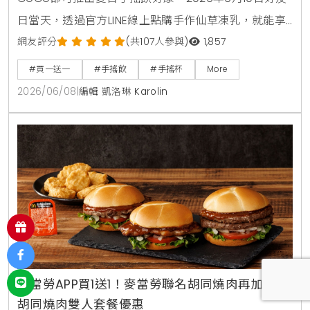
日當天，透過官方LINE線上點購手作仙草凍乳，就能享
有第2杯0元買1送1優惠。另外整個6月份，foodpanda
網友評分
(共107人參與)
1,857
外送平台也同步推出茉香凍奶綠、芒果綠茶、四季珍椰
#買一送一
#手搖飲
#手搖杯
More
青、粉角生椰拿鐵等4大品項買1送1，讓大家在炎熱夏天
2026/06/08
|
編輯 凱洛琳 Karolin
不用出門也能省錢消暑。
麥當勞APP買1送1！麥當勞聯名胡同燒肉再加碼送
胡同燒肉雙人套餐優惠