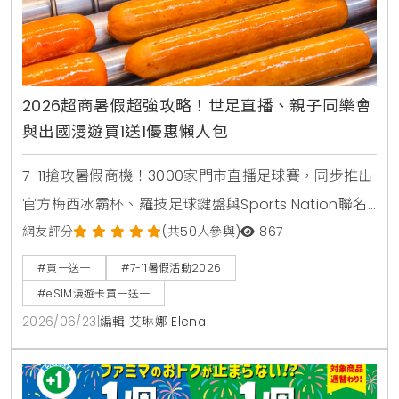
2026超商暑假超強攻略！世足直播、親子同樂會
與出國漫遊買1送1優惠懶人包
7-11搶攻暑假商機！3000家門市直播足球賽，同步推出
官方梅西冰霸杯、羅技足球鍵盤與Sports Nation聯名
椒麻熱狗。針對親子家庭推出2000場暑期好鄰居同樂
網友評分
(共50人參與)
867
會，免費下載環保手掌繪本。出國旅遊可就近購買eSIM
#買一送一
#7-11暑假活動2026
漫遊網卡享買1送1。
#eSIM漫遊卡買一送一
2026/06/23
|
編輯 艾琳娜 Elena