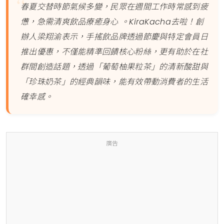
春夏交替時節氣候多變，民眾在週間工作時常感到疲
憊，急需清爽飲品療癒身心 。KiraKacha去啦！創
辦人梁翔渝表示，手搖飲品牌透過節慶與特定會員日
推出優惠，不僅能精準回饋核心粉絲，更有助於在社
群間創造話題，透過「葡萄柚果粒茶」的清新酸甜與
「珍珠奶茶」的經典韻味，能有效帶動消費者的生活
確幸感。
廣告