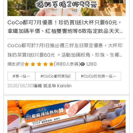
CoCo都可7月優惠！珍奶買1送1大杯只要60元，
拿鐵加碼半價、紅柚雙響炮等6款指定飲品天天2
杯99元
CoCo都可於7月1日推出週三好友日限定優惠，大杯珍
珠奶茶買1送1只要60元 。活動加碼粉角、珍珠、生椰職
人拿鐵同價位買1送1 。同步推出暑來寶2杯99元好康，
網友評分
(共80人參與)
1,390
新增紅柚雙響炮與紅柚香檸美式等6款指定飲品任選 。
#買一送一
#CoCo都可買1送1
#CoCo珍奶買一送一
2026/06/30
|
編輯 凱洛琳 Karolin