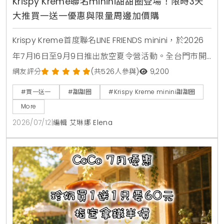
Krispy Kreme聯名minini甜甜圈登場！限時3天
大推買一送一優惠與限量周邊加價購
Krispy Kreme首度聯名LINE FRIENDS minini，於2026
年7月16日至9月9日推出放空夏令營活動。全台門市開
賣4款角色甜甜圈，包含草莓甜心、玉米拿鐵、焦糖牛
網友評分
(共526人參與)
9,200
奶與柑橘可可，並同步推出加價購貼紙包、迷你提袋與
#買一送一
#甜甜圈
#Krispy Kreme minini甜甜圈
盲盒公仔。7月16日至7月18日期間更祭出LINE好友憑券
More
買minini禮盒送原味糖霜甜甜圈盒的買一送一限時優
2026/07/12
|
編輯 艾琳娜 Elena
惠。