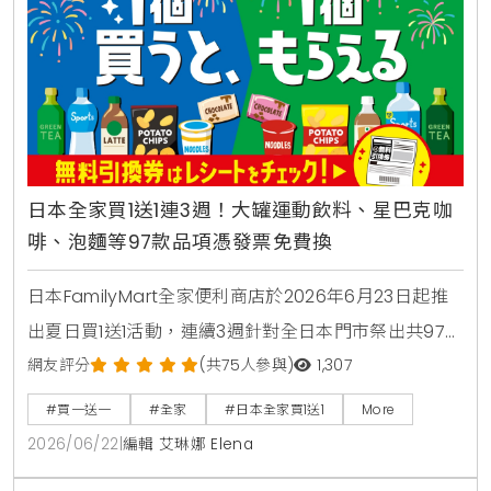
日本全家買1送1連3週！大罐運動飲料、星巴克咖
啡、泡麵等97款品項憑發票免費換
日本FamilyMart全家便利商店於2026年6月23日起推
出夏日買1送1活動，連續3週針對全日本門市祭出共97款
人氣商品，包含星巴克咖啡、大容量運動飲料、日清杯
網友評分
(共75人參與)
1,307
麵及熱銷巧克力零食，消費者購買指定商品即可於隔週
#買一送一
#全家
#日本全家買1送1
More
憑發票免費兌換，是近期台灣讀者前往日本旅遊、自由
2026/06/22
|
編輯 艾琳娜 Elena
行時不可錯過的超商省錢必看攻略。