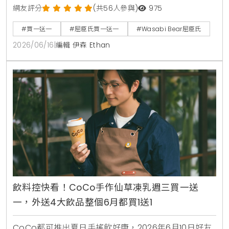
的還有韓國Wasabi Bear第二彈聯名加價購，包含小提
網友評分
(共56人參與)
975
袋、製冷風扇與藍芽音箱，消費滿1850元再送獨家185
#買一送一
#屈臣氏買一送一
#Wasabi Bear屈臣氏
周年紀念熊。7月9日更將於台北大稻埕開設復古主題快
2026/06/16
|
編輯 伊森 Ethan
閃店，重現經典時代場景。
飲料控快看！CoCo手作仙草凍乳週三買一送
一，外送4大飲品整個6月都買1送1
CoCo都可推出夏日手搖飲好康，2026年6月10日好友