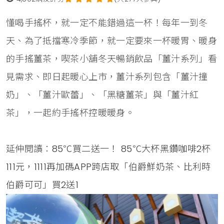
懂喝手搖杯，就一定不能錯過這一杯！每年一到冬
天、為了抵擋寒冷季節，就一定要來一杯暖胃、暖身
的手搖薑茶，喫茶小舖冬天暢銷飲品「薑汁系列」看
見需求、即日起暖心上市，薑汁系列包含「薑汁撞
奶」、「薑汁歐蕾」、「黑糖薑茶」與「薑汁紅
茶」，一起約手搖杯控暖暖身。
延伸閱讀：
85℃買二送一！ 85℃大杯黑鑽咖啡2杯
111元，1111再加碼APP跨店取「伯爵鮮奶茶、比利時
伯爵可可」買2送1