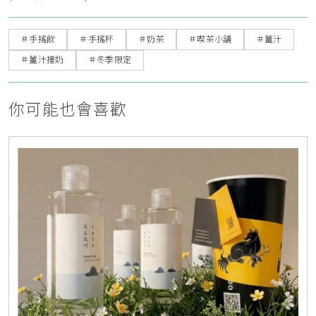
＃手搖飲
＃手搖杯
＃奶茶
＃喫茶小舖
＃薑汁
＃薑汁撞奶
＃冬季限定
你可能也會喜歡