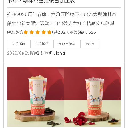
吊飾，翰林茶館推復古茄芷袋
迎接2026馬年春節，六角國際旗下日出茶太與翰林茶
館推出新春限定活動。日出茶太主打金桔蘋安烏龍與開
運小馬吊飾，翰林茶館則推出復古時尚的珍奶版茄芷
網友評分
(共202人參與)
3,525
袋。活動期間消費滿額或點購指定套餐，即有機會獲得
#手搖飲
#手搖杯
#限定優惠
More
限量週邊與飲品優惠，是今年過年走春與聚餐的最佳選
2026/01/25
|
編輯 艾琳娜 Elena
擇。