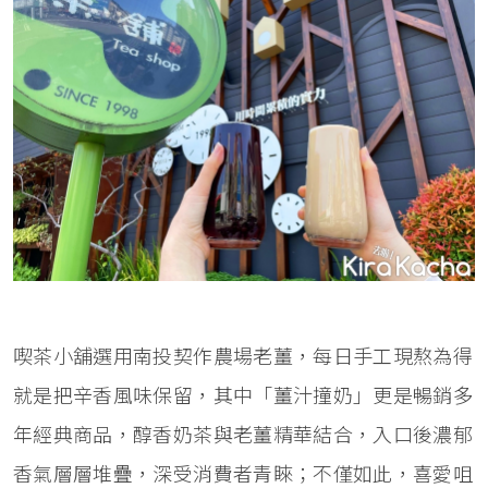
喫茶小舖選用南投契作農場老薑，每日手工現熬為得
就是把辛香風味保留，其中「薑汁撞奶」更是暢銷多
年經典商品，醇香奶茶與老薑精華結合，入口後濃郁
香氣層層堆疊，深受消費者青睞；不僅如此，喜愛咀