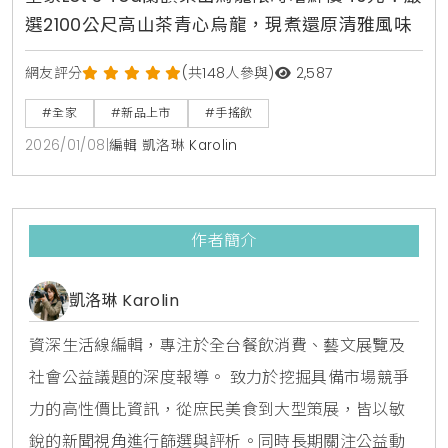
選2100公尺高山茶青心烏龍，現煮還原清雅風味
網友評分
(共148人參與)
2,587
#全家
#新品上市
#手搖飲
2026/01/08
|
編輯 凱洛琳 Karolin
作者簡介
凱洛琳 Karolin
資深生活線編輯，專注於全台餐飲消費、藝文展覽及
社會公益議題的深度報導。 致力於挖掘具備市場競爭
力的高性價比資訊，從庶民美食到大型策展，皆以敏
銳的新聞視角進行篩選與評析。同時長期關注公益動