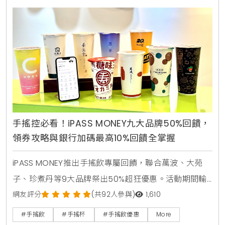
手搖控必看！iPASS MONEY九大品牌50%回饋，
領券攻略與銀行加碼最高10%回饋全掌握
iPASS MONEY推出手搖飲專屬回饋，聯合萬波、大苑
子、珍煮丹等9大品牌祭出50%超狂優惠。活動期間輸
入指定代碼即可領取優惠券，單筆滿50元即贈25元儲
網友評分
(共92人參與)
1,610
值金，綁定信用卡最高再享10%回饋。
#手搖飲
#手搖杯
#手搖飲優惠
More