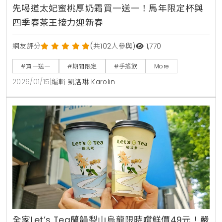
先喝道太妃蜜桃厚奶霜買一送一！馬年限定杯與
四季春茶王接力迎新春
網友評分
(共102人參與)
1,770
#買一送一
#期間限定
#手搖飲
More
2026/01/15
|
編輯 凱洛琳 Karolin
全家Let’s Tea蘭韻梨山烏龍限時嚐鮮價49元！嚴