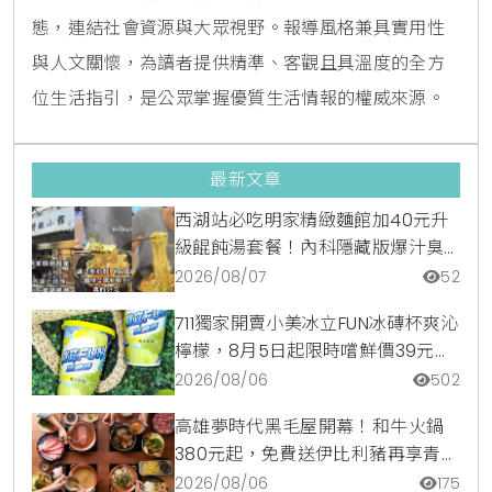
態，連結社會資源與大眾視野。報導風格兼具實用性
與人文關懷，為讀者提供精準、客觀且具溫度的全方
位生活指引，是公眾掌握優質生活情報的權威來源。
最新文章
西湖站必吃明家精緻麵館加40元升
級餛飩湯套餐！內科隱藏版爆汁臭
豆腐麵與牛肉麵疙瘩平價攻略
2026/08/07
52
711獨家開賣小美冰立FUN冰磚杯爽沁
檸檬，8月5日起限時嚐鮮價39元特
調咖啡氣泡水超讚
2026/08/06
502
高雄夢時代黑毛屋開幕！和牛火鍋
380元起，免費送伊比利豬再享青森
蘋果冰淇淋加購價。
2026/08/06
175