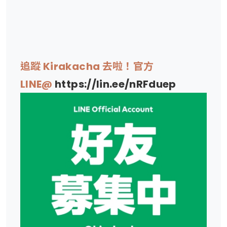
追蹤 Kirakacha 去啦！官方
LINE@
https://lin.ee/nRFduep