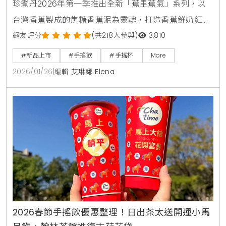
珍煮丹2026年第一季推出全新「蕉里蕉氣」系列，以
台灣香蕉製成的焦糖香蕉泥為靈魂，打造香蕉鮮奶紅，
香蕉奶青與香蕉可可奶三款特色飲品。新品結合烏瓦錫
網友評分
(共218人參與)
3,810
蘭紅茶與純可可鮮奶，呈現清爽與濃郁兼具的獨特風
#新品上市
#手搖飲
#手搖杯
More
味，全台門市同步上市。
2026/01/26
|
編輯 艾琳娜 Elena
2026春節手搖飲優惠整理！日出茶太送開運小馬