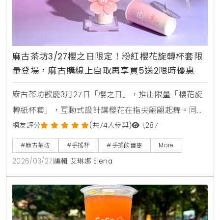
麻古茶坊3/27櫻之日限定！粉紅櫻花旋轉杯套限
量登場，麻古購線上自取再享買5送2限時優惠
麻古茶坊歡慶3月27日「櫻之日」，推出限量「櫻花旋
轉紙杯套」，互動式設計讓櫻花在指尖翩翩起舞。同步
祭出三月限時優惠，透過「麻古購」自取可享買5送1、
網友評分
(共74人參與)
1,287
買10送2，滿額再贈20元優惠券，愛好粉紅氛圍與手搖
#麻古茶坊
#手搖杯
#手搖飲優惠
More
飲的消費者千萬別錯過。
2026/03/27
|
編輯 艾琳娜 Elena