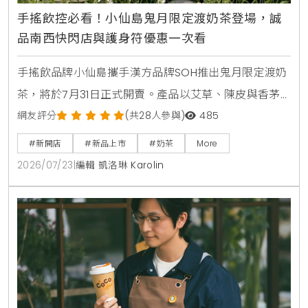
手搖飲控必看！小仙島鬼月限定渡奶茶登場，誠
品南西快閃店與護身符優惠一次看
手搖飲品牌小仙島攜手漢方品牌SOH推出鬼月限定渡奶
茶，將於7月31日正式開賣。產品以艾草、陳皮與香茅
等草本食材入茶，帶給讀者清爽去悶的全新風味。同步
網友評分
(共28人參與)
485
登場的還有誠品生活台北南西店快閃店，以及與
#新開店
#新品上市
#奶茶
More
Allumer Dessert合作的中秋甜點禮盒，提供豐富的生
2026/07/23
|
編輯 凱洛琳 Karolin
活體驗與門市優惠。