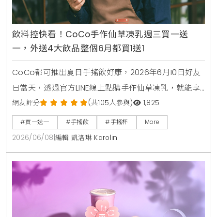
飲料控快看！CoCo手作仙草凍乳週三買一送
一，外送4大飲品整個6月都買1送1
CoCo都可推出夏日手搖飲好康，2026年6月10日好友
日當天，透過官方LINE線上點購手作仙草凍乳，就能享
有第2杯0元買1送1優惠。另外整個6月份，foodpanda
網友評分
(共105人參與)
1,825
外送平台也同步推出茉香凍奶綠、芒果綠茶、四季珍椰
#買一送一
#手搖飲
#手搖杯
More
青、粉角生椰拿鐵等4大品項買1送1，讓大家在炎熱夏天
2026/06/08
|
編輯 凱洛琳 Karolin
不用出門也能省錢消暑。