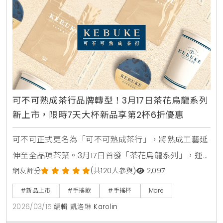
可不可熟成茶行品牌轉型！3月17日茶花烏龍系列
新上市，限時7天大杯新品享第2杯6折優惠
可不可正式更名為「可不可熟成茶行」，將熟成工藝延
伸至全品項茶葉。3月17日首發「茶花烏龍系列」，運
用香水拼配工藝打造5款層次豐富的新品。限時7天提供
網友評分
(共120人參與)
2,097
第2杯6折優惠，邀您一同體驗流動的茶飲生活美學。
#新品上市
#手搖飲
#手搖杯
More
2026/03/15
|
編輯 凱洛琳 Karolin