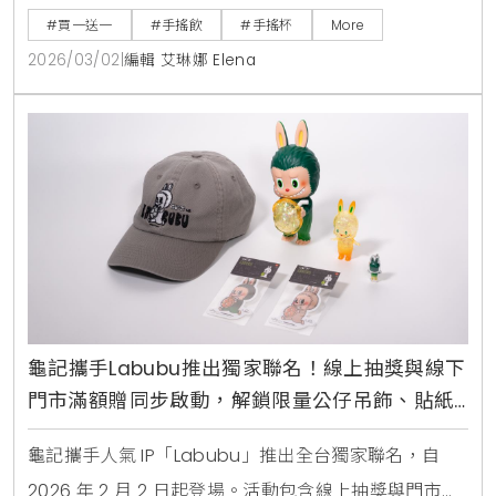
即可參加，快來掌握詳細優惠攻略，一起為台灣英雄加
#買一送一
#手搖飲
#手搖杯
More
油 。
2026/03/02
|
編輯 艾琳娜 Elena
龜記攜手Labubu推出獨家聯名！線上抽獎與線下
門市滿額贈同步啟動，解鎖限量公仔吊飾、貼紙
與專屬杯款設計
龜記攜手人氣 IP「Labubu」推出全台獨家聯名，自
2026 年 2 月 2 日起登場。活動包含線上抽獎與門市加