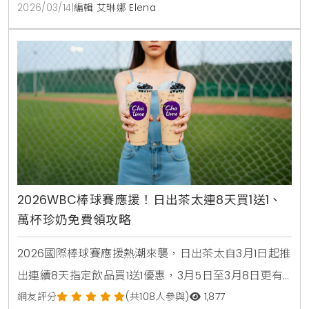
2026/03/14
|
編輯 艾琳娜 Elena
2026WBC棒球賽應援！日出茶太連8天買1送1、
萬杯珍奶免費領攻略
2026國際棒球賽應援熱潮來襲，日出茶太自3月1日起推
出連續8天指定飲品買1送1優惠，3月5日至3月8日更有
萬杯太極3號免費領取活動，民眾只需於社群留言應援
網友評分
(共108人參與)
1,877