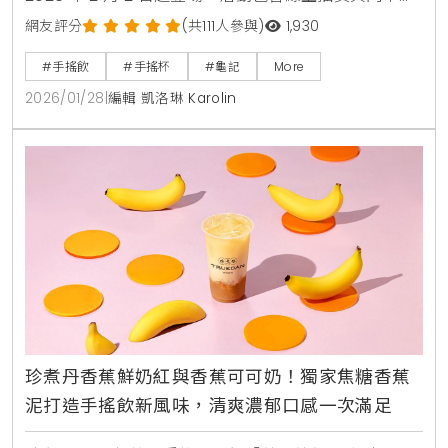
購，限量推出 18 公分公仔、吊飾、刺繡帽及專屬杯
網友評分
(共111人參與)
1,930
身。結合龍家昇的潮玩藝術與龜記茶飲體驗，打造小人
#手搖飲
#手搖杯
#龜記
More
物大生活的跨界宇宙。
2026/01/28
|
編輯 凱洛琳 Karolin
珍煮丹香蕉鮮奶紅與香蕉可可奶！獨家焦糖香蕉
泥打造手搖飲新風味，清爽濃郁口感一次滿足