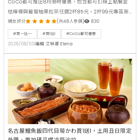
CoCo都可推出8月限時優惠，包含都可訂線上點餐金
桔檸檬與葡萄柚果粒茶任選2杯85元，2杯99元專區新
上架粉角檸檬冬瓜，每週一二指定咖啡買1送1，8月5日
網友評分
(共48人參與)
830
週三好友日更祭出百香雙響炮買1送1優惠。
#買一送一
#買1送1
#CoCo都可優惠
2026/08/03
|
編輯 艾琳娜 Elena
名古屋鰻魚飯四代目菊かわ買1送1，土用丑日限定
外帶、再加碼品嚐冷筍沙拉