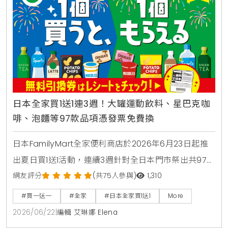
日本全家買1送1連3週！大罐運動飲料、星巴克咖
啡、泡麵等97款品項憑發票免費換
日本FamilyMart全家便利商店於2026年6月23日起推
出夏日買1送1活動，連續3週針對全日本門市祭出共97款
人氣商品，包含星巴克咖啡、大容量運動飲料、日清杯
網友評分
(共75人參與)
1,310
麵及熱銷巧克力零食，消費者購買指定商品即可於隔週
#買一送一
#全家
#日本全家買1送1
More
憑發票免費兌換，是近期台灣讀者前往日本旅遊、自由
2026/06/22
|
編輯 艾琳娜 Elena
行時不可錯過的超商省錢必看攻略。