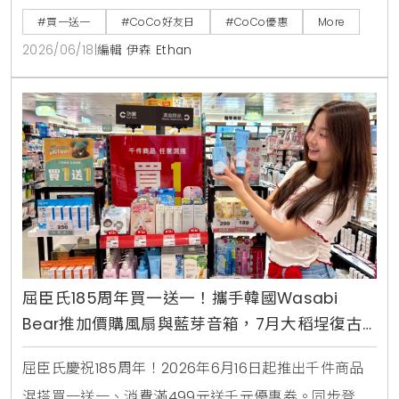
咖啡、雪沙椰椰冬瓜3款指定特調冰沙限時特價49元。
#買一送一
#CoCo好友日
#CoCo優惠
More
2026/06/18
|
編輯 伊森 Ethan
屈臣氏185周年買一送一！攜手韓國Wasabi
Bear推加價購風扇與藍芽音箱，7月大稻埕復古
快閃店盛大開幕
屈臣氏慶祝185周年！2026年6月16日起推出千件商品
混搭買一送一、消費滿499元送千元優惠券。同步登場