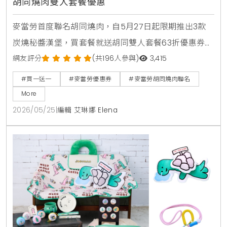
胡同燒肉雙人套餐優惠
麥當勞首度聯名胡同燒肉，自5月27日起限期推出3款
炭燒秘醬漢堡，買套餐就送胡同雙人套餐63折優惠券。
人氣捲捲薯條同步回歸，還有西西里金選冰美式全新登
網友評分
(共196人參與)
3,415
場，搭配APP年中慶享買1送1。
#買一送一
#麥當勞優惠券
#麥當勞胡同燒肉聯名
More
2026/05/25
|
編輯 艾琳娜 Elena