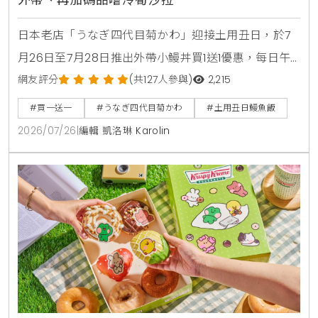
日本老店「うなぎ四代目菊かわ」迎接土用丑日，於7
月26日至7月28日推出外帶小鰻丼買1送1優惠，每日午
晚餐各限量15組。即日起至8月31日同步開賣「夏鰻雙
網友評分
(共127人參與)
2,215
饗宴」特價2450元與全新單品冷筍沙拉，提供最道地
#買一送一
#うなぎ四代目菊かわ
#土用丑日鰻魚飯
的日本夏日食補饗宴。
2026/07/26
|
編輯 凱洛琳 Karolin