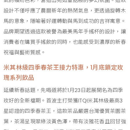
氣的繽紛色彩，營造出宛如童話般的夢幻氛圍。這款
設計不僅呼應了農曆新年的熱鬧氣息，更透過旋轉木
馬的意象，隱喻著好運轉動與馬到成功的吉祥寓意。
品牌期望透過這款被譽為最美馬年手搖杯的設計，讓
消費者在購買手搖飲的同時，也能感受到濃厚的新春
祝福與藝術質感。
米其林級四季春茶王接力特惠，1月底鎖定玫
瑰系列飲品
延續新春話題，先喝道將於1月23日起展開名為四季
玫好的全新檔期。首波主打榮獲ITQI米其林級最高3
星認證的四季春茶王，這款茶品嚴選台灣優質茶園茶
葉，茶湯呈現翠綠淡黃色澤，帶有淡雅花香且回甘強