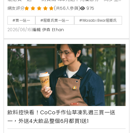
的還有韓國Wasabi Bear第二彈聯名加價購，包含小提
網友評分
(共56人參與)
975
袋、製冷風扇與藍芽音箱，消費滿1850元再送獨家185
#買一送一
#屈臣氏買一送一
#Wasabi Bear屈臣氏
周年紀念熊。7月9日更將於台北大稻埕開設復古主題快
2026/06/16
|
編輯 伊森 Ethan
閃店，重現經典時代場景。
飲料控快看！CoCo手作仙草凍乳週三買一送
一，外送4大飲品整個6月都買1送1