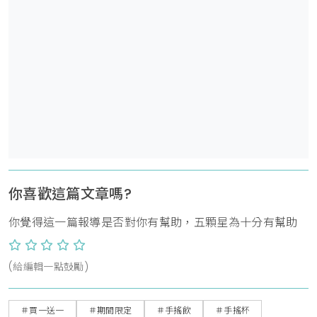
你喜歡這篇文章嗎?
你覺得這一篇報導是否對你有幫助，五顆星為十分有幫助
(給編輯一點鼓勵)
＃買一送一
＃期間限定
＃手搖飲
＃手搖杯