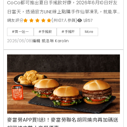
CoCo都可推出夏日手搖飲好康，2026年6月10日好友
日當天，透過官方LINE線上點購手作仙草凍乳，就能享
有第2杯0元買1送1優惠。另外整個6月份，foodpanda
網友評分
(共107人參與)
1,857
外送平台也同步推出茉香凍奶綠、芒果綠茶、四季珍椰
#買一送一
#手搖飲
#手搖杯
More
青、粉角生椰拿鐵等4大品項買1送1，讓大家在炎熱夏天
2026/06/08
|
編輯 凱洛琳 Karolin
不用出門也能省錢消暑。
麥當勞APP買1送1！麥當勞聯名胡同燒肉再加碼送