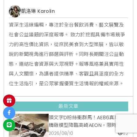
凱洛琳 Karolin
資深生活線編輯，專注於全台餐飲消費、藝文展覽及
社會公益議題的深度報導。 致力於挖掘具備市場競爭
力的高性價比資訊，從庶民美食到大型策展，皆以敏
銳的新聞視角進行篩選與評析。同時長期關注公益動
態，連結社會資源與大眾視野。報導風格兼具實用性
與人文關懷，為讀者提供精準、客觀且具溫度的全方
位生活指引，是公眾掌握優質生活情報的權威來源。
最新文章
頭文字D粉絲衝群馬！AE86真車與
精緻模型降臨高崎AEON，限時快閃
店開跑
2026/08/10
62