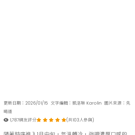
更新日期：2026/01/15
文字編輯：凱洛琳 Karolin
圖片來源：先
喝道
1,787
網友評分
(共103人參與)
隨著時序進入1月中旬，氣溫轉冷，強調濃厚口感的