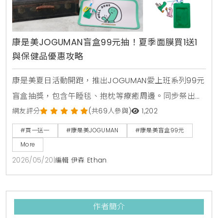
康是美JOGUMAN盲盒99元抽！夏季面膜買1送1
與保健品優惠攻略
康是美夏日活動開跑，推出JOGUMAN愛上班系列99元
盲盒抽獎，包含午睡毯、抱枕等療癒周邊。同步祭出活
力健康節保健品買1送1與金卡會員面膜點數30倍送，由
網友評分
(共69人參與)
1,202
美妝生活專家分享夏日補給省錢攻略。
#買一送一
#康是美JOGUMAN
#康是美盲盒99元
More
2026/05/20
|
編輯 伊森 Ethan
作者簡介