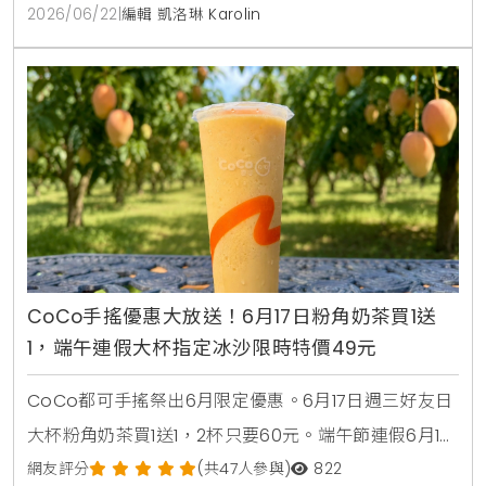
2026/06/22
|
編輯 凱洛琳 Karolin
CoCo手搖優惠大放送！6月17日粉角奶茶買1送
1，端午連假大杯指定冰沙限時特價49元
CoCo都可手搖祭出6月限定優惠。6月17日週三好友日
大杯粉角奶茶買1送1，2杯只要60元。端午節連假6月19
日至6月21日加碼消暑活動，大杯芒果冰沙、雪沙椰椰
網友評分
(共47人參與)
822