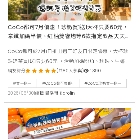
CoCo都可7月優惠！珍奶買1送1大杯只要60元，
拿鐵加碼半價、紅柚雙響炮等6款指定飲品天天2
杯99元
CoCo都可於7月1日推出週三好友日限定優惠，大杯珍
珠奶茶買1送1只要60元 。活動加碼粉角、珍珠、生椰職
人拿鐵同價位買1送1 。同步推出暑來寶2杯99元好康，
網友評分
(共80人參與)
1,390
新增紅柚雙響炮與紅柚香檸美式等6款指定飲品任選 。
#買一送一
#CoCo都可買1送1
#CoCo珍奶買一送一
2026/06/30
|
編輯 凱洛琳 Karolin