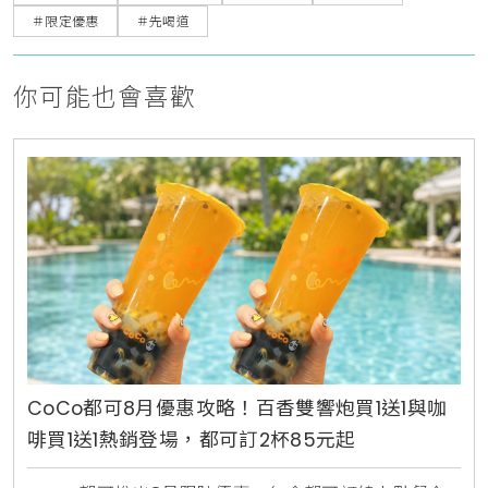
＃限定優惠
＃先喝道
你可能也會喜歡
CoCo都可8月優惠攻略！百香雙響炮買1送1與咖
啡買1送1熱銷登場，都可訂2杯85元起