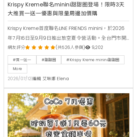
Krispy Kreme聯名minini甜甜圈登場！限時3天
大推買一送一優惠與限量周邊加價購
Krispy Kreme首度聯名LINE FRIENDS minini，於2026
年7月16日至9月9日推出放空夏令營活動。全台門市開
賣4款角色甜甜圈，包含草莓甜心、玉米拿鐵、焦糖牛
網友評分
(共526人參與)
9,202
奶與柑橘可可，並同步推出加價購貼紙包、迷你提袋與
#買一送一
#甜甜圈
#Krispy Kreme minini甜甜圈
盲盒公仔。7月16日至7月18日期間更祭出LINE好友憑券
More
買minini禮盒送原味糖霜甜甜圈盒的買一送一限時優
2026/07/12
|
編輯 艾琳娜 Elena
惠。