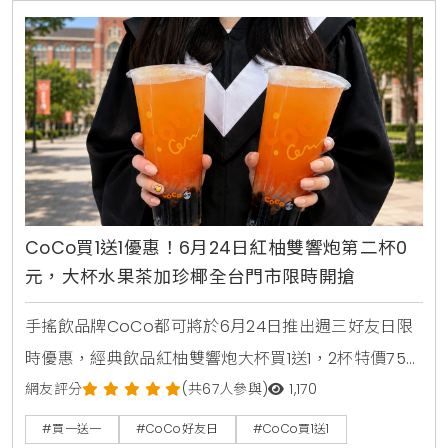
CoCo買1送1優惠！6月24日紅柚雙響炮第二杯0
元，大杯水果茶加珍椰全台門市限時開搶
手搖飲品牌CoCo都可將於6月24日推出週三好友日限
時優惠，經典飲品紅柚雙響炮大杯買1送1，2杯特價75
元。消費者透過官方LINE帳號領取優惠券，即可在線上
網友評分
(共67人參與)
1,170
點餐平台享有第二杯0元優惠，每人限領2張。
#買一送一
#CoCo好友日
#CoCo買1送1