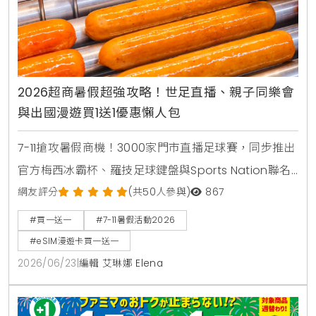
2026超商暑假超強攻略！世足直播、親子同樂會
與出國漫遊買1送1優惠懶人包
7-11搶攻暑假商機！3000家門市直播足球賽，同步推出
官方梅西冰霸杯、羅技足球鍵盤與Sports Nation聯名
椒麻熱狗。針對親子家庭推出2000場暑期好鄰居同樂
網友評分
(共50人參與)
867
會，免費下載環保手掌繪本。出國旅遊可就近購買eSIM
#買一送一
#7-11暑假活動2026
漫遊網卡享買1送1。
#eSIM漫遊卡買一送一
2026/06/23
|
編輯 艾琳娜 Elena