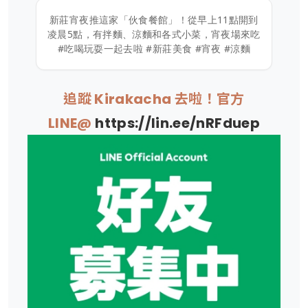
新莊宵夜推這家「伙食餐館」！從早上11點開到
凌晨5點，有拌麵、涼麵和各式小菜，宵夜場來吃
#吃喝玩耍一起去啦 #新莊美食 #宵夜 #涼麵
追蹤 Kirakacha 去啦！官方
LINE@
https://lin.ee/nRFduep