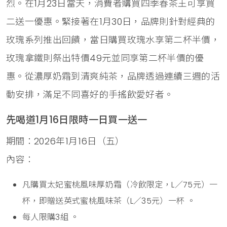
烈。在1月23日當天，消費者購買四季春茶王可享買
二送一優惠。緊接著在1月30日，品牌則針對經典的
玫瑰系列推出回饋，當日購買玫瑰水享第二杯半價，
玫瑰拿鐵則祭出特價49元並同享第二杯半價的優
惠。從濃厚奶霜到清爽純茶，品牌透過連續三週的活
動安排，滿足不同喜好的手搖飲愛好者。
先喝道1月16日限時一日買一送一
期間：2026年1月16日（五）
內容：
凡購買太妃蜜桃風味厚奶霜（冷飲限定，L／75元）一
杯，即贈送英式蜜桃風味茶（L／35元）一杯 。
每人限購3組 。