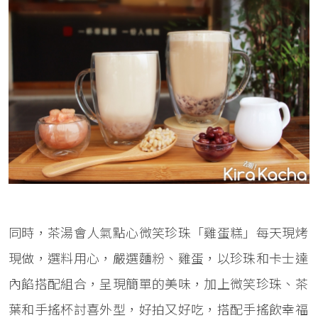
同時，茶湯會人氣點心微笑珍珠「雞蛋糕」每天現烤
現做，選料用心，嚴選麵粉、雞蛋，以珍珠和卡士達
內餡搭配組合，呈現簡單的美味，加上微笑珍珠、茶
葉和手搖杯討喜外型，好拍又好吃，搭配手搖飲幸福