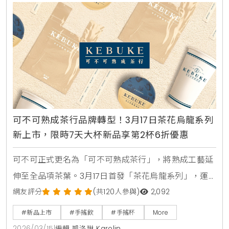
可不可熟成茶行品牌轉型！3月17日茶花烏龍系列
新上市，限時7天大杯新品享第2杯6折優惠
可不可正式更名為「可不可熟成茶行」，將熟成工藝延
伸至全品項茶葉。3月17日首發「茶花烏龍系列」，運
用香水拼配工藝打造5款層次豐富的新品。限時7天提供
網友評分
(共120人參與)
2,092
第2杯6折優惠，邀您一同體驗流動的茶飲生活美學。
#新品上市
#手搖飲
#手搖杯
More
2026/03/15
|
編輯 凱洛琳 Karolin