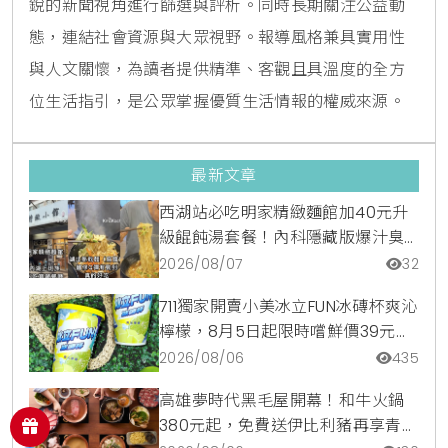
銳的新聞視角進行篩選與評析。同時長期關注公益動
態，連結社會資源與大眾視野。報導風格兼具實用性
與人文關懷，為讀者提供精準、客觀且具溫度的全方
位生活指引，是公眾掌握優質生活情報的權威來源。
最新文章
西湖站必吃明家精緻麵館加40元升
級餛飩湯套餐！內科隱藏版爆汁臭
豆腐麵與牛肉麵疙瘩平價攻略
2026/08/07
32
711獨家開賣小美冰立FUN冰磚杯爽沁
檸檬，8月5日起限時嚐鮮價39元特
調咖啡氣泡水超讚
2026/08/06
435
高雄夢時代黑毛屋開幕！和牛火鍋
380元起，免費送伊比利豬再享青森