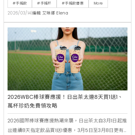
值金，綁定信用卡最高再享10%回饋。
#手搖飲
#手搖杯
#手搖飲優惠
More
2026/03/14
|
編輯 艾琳娜 Elena
2026WBC棒球賽應援！日出茶太連8天買1送1、
萬杯珍奶免費領攻略
2026國際棒球賽應援熱潮來襲，日出茶太自3月1日起推
出連續8天指定飲品買1送1優惠，3月5日至3月8日更有