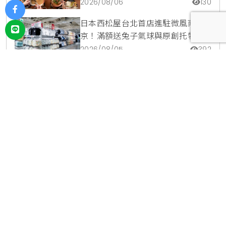
蘋果冰淇淋加購價。
2026/08/06
130
日本西松屋台北首店進駐微風南
京！滿額送兔子氣球與原創托特
包，指定夏裝享8折優惠
2026/08/05
392
爭鮮鮭魚季9道限定新品登場！整條
鮭魚從頭吃到尾，鹹甜鮭魚卵霜淇
淋開吃，滿額再送限量鮭魚造型扇
2026/08/04
257
投放廣告
｜
使用條款
｜
聯絡我們
｜
關於我們
宥達利成有限公司 ｜ 新北市汐市區福德一路392巷41弄1號 ｜
02-
2746-6627
Copyright © 2022 KiraKacha.com.tw All rights reserved