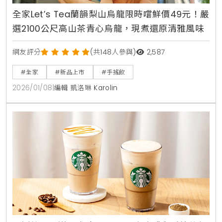
全家Let’s Tea蘭韻梨山烏龍限時嚐鮮價49元！嚴
選2100公尺高山茶青心烏龍，現煮還原清雅風味
網友評分
(共148人參與)
2,587
#全家
#新品上市
#手搖飲
2026/01/08
|
編輯 凱洛琳 Karolin