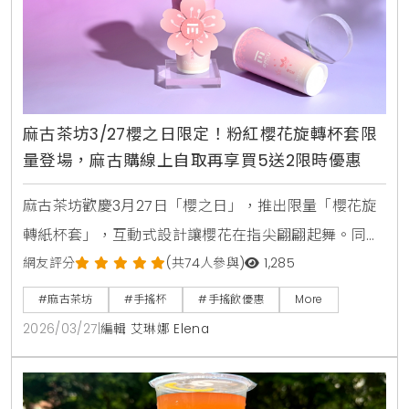
麻古茶坊3/27櫻之日限定！粉紅櫻花旋轉杯套限
量登場，麻古購線上自取再享買5送2限時優惠
麻古茶坊歡慶3月27日「櫻之日」，推出限量「櫻花旋
轉紙杯套」，互動式設計讓櫻花在指尖翩翩起舞。同步
祭出三月限時優惠，透過「麻古購」自取可享買5送1、
網友評分
(共74人參與)
1,285
買10送2，滿額再贈20元優惠券，愛好粉紅氛圍與手搖
#麻古茶坊
#手搖杯
#手搖飲優惠
More
飲的消費者千萬別錯過。
2026/03/27
|
編輯 艾琳娜 Elena