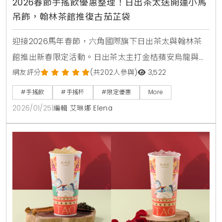
2026春節手搖飲優惠整理！日出茶太送開運小馬
吊飾，翰林茶館推復古茄芷袋
迎接2026馬年春節，六角國際旗下日出茶太與翰林茶
館推出新春限定活動。日出茶太主打金桔蘋安烏龍與開
運小馬吊飾，翰林茶館則推出復古時尚的珍奶版茄芷
網友評分
(共202人參與)
3,522
袋。活動期間消費滿額或點購指定套餐，即有機會獲得
#手搖飲
#手搖杯
#限定優惠
More
限量週邊與飲品優惠，是今年過年走春與聚餐的最佳選
2026/01/25
|
編輯 艾琳娜 Elena
擇。