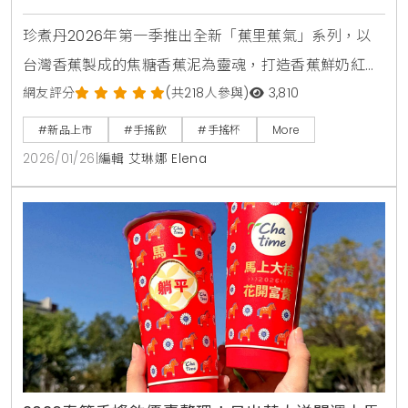
珍煮丹2026年第一季推出全新「蕉里蕉氣」系列，以
台灣香蕉製成的焦糖香蕉泥為靈魂，打造香蕉鮮奶紅，
香蕉奶青與香蕉可可奶三款特色飲品。新品結合烏瓦錫
網友評分
(共218人參與)
3,810
蘭紅茶與純可可鮮奶，呈現清爽與濃郁兼具的獨特風
#新品上市
#手搖飲
#手搖杯
More
味，全台門市同步上市。
2026/01/26
|
編輯 艾琳娜 Elena