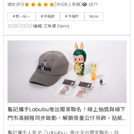
萬杯太極3號免費領取活動，民眾只需於社群留言應援
網友評分
(共108人參與)
1,877
即可參加，快來掌握詳細優惠攻略，一起為台灣英雄加
#買一送一
#手搖飲
#手搖杯
More
油 。
2026/03/02
|
編輯 艾琳娜 Elena
龜記攜手Labubu推出獨家聯名！線上抽獎與線下
門市滿額贈同步啟動，解鎖限量公仔吊飾、貼紙
與專屬杯款設計
龜記攜手人氣 IP「Labubu」推出全台獨家聯名，自