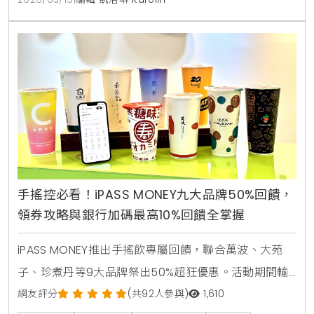
手搖控必看！iPASS MONEY九大品牌50%回饋，
領券攻略與銀行加碼最高10%回饋全掌握
iPASS MONEY推出手搖飲專屬回饋，聯合萬波、大苑
子、珍煮丹等9大品牌祭出50%超狂優惠。活動期間輸
入指定代碼即可領取優惠券，單筆滿50元即贈25元儲
網友評分
(共92人參與)
1,610