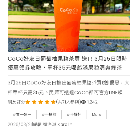
CoCo好友日葡萄柚果粒茶買1送1！3月25日限時
優惠領券攻略，單杯35元喝飽滿果粒清爽綠茶
3月25日CoCo好友日推出葡萄柚果粒茶買1送1優惠，大
杯單杯只需35元。民眾可透過CoCo都可官方LINE領取
優惠券，享受紅葡萄柚果粒與綠茶結合的清爽滋味。
網友評分
(共71人參與)
1,242
#買一送一
#手搖飲
#手搖杯
More
2026/03/21
|
編輯 凱洛琳 Karolin