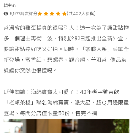
輯中心
6,977
網友評分
(共402人參與)
茶湯會的雞蛋糕真的很吸引人！這一次為了讓甜點控
多一個理由再衝一波，特別於即日起推出全新外盒，
要讓甜點控好吃又好拍。同時，「茶職人系」菜單全
新登場，蜜香紅、碧螺春、觀音韻、普洱茶 像品茶
課讓你突然也很懂喝。
延伸閱讀：
海綿寶寶太可愛了！42年老字號茶飲
「老賴茶棧」聯名海綿寶寶、派大星，超Ｑ周邊限量
登場、每間分店僅限量50份，售完不補