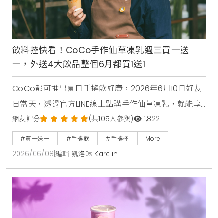
飲料控快看！CoCo手作仙草凍乳週三買一送
一，外送4大飲品整個6月都買1送1
CoCo都可推出夏日手搖飲好康，2026年6月10日好友
日當天，透過官方LINE線上點購手作仙草凍乳，就能享
有第2杯0元買1送1優惠。另外整個6月份，foodpanda
網友評分
(共105人參與)
1,822
外送平台也同步推出茉香凍奶綠、芒果綠茶、四季珍椰
#買一送一
#手搖飲
#手搖杯
More
青、粉角生椰拿鐵等4大品項買1送1，讓大家在炎熱夏天
2026/06/08
|
編輯 凱洛琳 Karolin
不用出門也能省錢消暑。