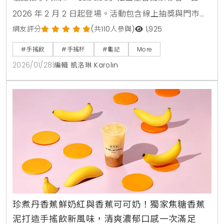
2026 年 2 月 2 日起登場。活動包含線上抽獎與門市加
購，限量推出 18 公分公仔、吊飾、刺繡帽及專屬杯
網友評分
(共110人參與)
1,925
身。結合龍家昇的潮玩藝術與龜記茶飲體驗，打造小人
#手搖飲
#手搖杯
#龜記
More
物大生活的跨界宇宙。
2026/01/28
|
編輯 凱洛琳 Karolin
珍煮丹香蕉鮮奶紅與香蕉可可奶！獨家焦糖香蕉
泥打造手搖飲新風味，清爽濃郁口感一次滿足