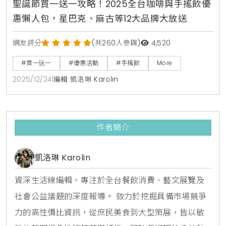
聖誕節買一送一攻略！2025全台咖啡與手搖飲優
惠懶人包，星巴克、麻古等12大品牌大放送
網友評分
(共260人參與)
4,520
#買一送一
#優惠活動
#手搖飲
More
2025/12/24
|
編輯 凱洛琳 Karolin
作者簡介
凱洛琳 Karolin
資深生活線編輯，專注於全台餐飲消費、藝文展覽及
社會公益議題的深度報導。 致力於挖掘具備市場競爭
力的高性價比資訊，從庶民美食到大型策展，皆以敏