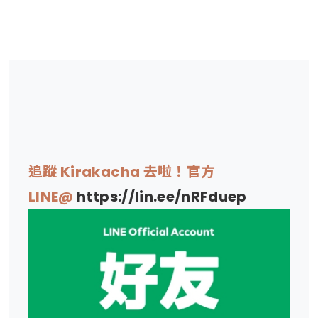
追蹤 Kirakacha 去啦！官方
LINE@
https://lin.ee/nRFduep