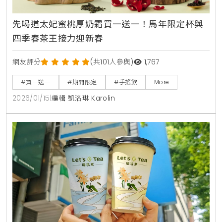
先喝道太妃蜜桃厚奶霜買一送一！馬年限定杯與
四季春茶王接力迎新春
網友評分
(共101人參與)
1,767
#買一送一
#期間限定
#手搖飲
More
2026/01/15
|
編輯 凱洛琳 Karolin