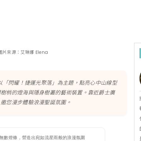
圖片來源：艾琳娜 Elena
！以「閃耀！捷運光聚落」為主題，點亮心中山線型
綴樹梢的燈海與隱身樹叢的藝術裝置。靠近爵士廣
，邀您漫步體驗浪漫聖誕氛圍。
無數燈條，營造出宛如流星雨般的浪漫氛圍