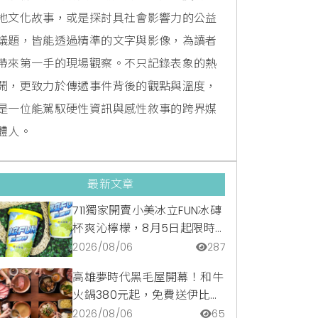
地文化故事，或是探討具社會影響力的公益
議題，皆能透過精準的文字與影像，為讀者
帶來第一手的現場觀察。不只記錄表象的熱
鬧，更致力於傳遞事件背後的觀點與溫度，
是一位能駕馭硬性資訊與感性敘事的跨界媒
體人。
最新文章
711獨家開賣小美冰立FUN冰磚
杯爽沁檸檬，8月5日起限時
嚐鮮價39元特調咖啡氣泡水
2026/08/06
287
超讚
高雄夢時代黑毛屋開幕！和牛
火鍋380元起，免費送伊比利
豬再享青森蘋果冰淇淋加購
2026/08/06
65