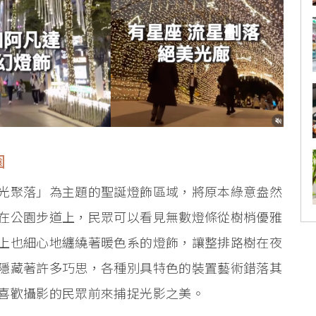
園
光聚落」為主題的聖誕燈飾區域，將原本綠意盎然
在公園步道上，民眾可以看見無數燈條從樹梢優雅
上也細心地纏繞著暖色系的燈飾，讓整排路樹在夜
隱藏著許多巧思，各種別具特色的裝置藝術錯落其
喜歡攝影的民眾前來捕捉光影之美。