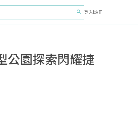
登入
|
註冊
型公園探索閃耀捷