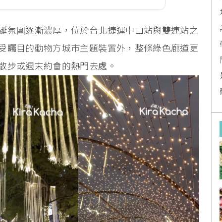
誕氛圍逐漸濃厚，位於台北捷運中山站與雙連站之
受矚目的動物方城市主題裝置外，整條綠色廊道更
散步或週末約會的熱門去處。