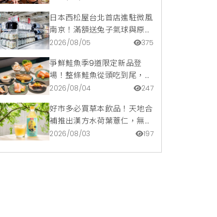
價。
日本西松屋台北首店進駐微風
南京！滿額送兔子氣球與原創
托特包，指定夏裝享8折優惠
2026/08/05
375
爭鮮鮭魚季9道限定新品登
場！整條鮭魚從頭吃到尾，鹹
甜鮭魚卵霜淇淋開吃，滿額再
2026/08/04
247
送限量鮭魚造型扇
好市多必買草本飲品！天地合
補推出漢方水荷葉薏仁，無咖
啡因低卡路里輕鬆喝無負擔
2026/08/03
197