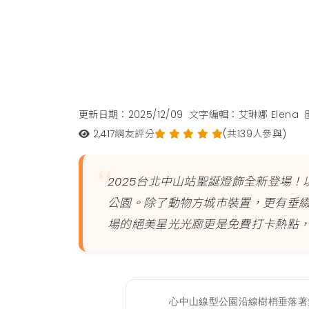
更新日期：2025/12/09
文字編輯：艾琳娜 Elena
2,417
網友評分
(共139人參與)
2025台北中山站聖誕燈飾全新登場
公園。除了動物方城市裝置，更有垂
場的絕美星光光廊更是免費打卡熱點
心中山線型公園沿線樹梢垂落著