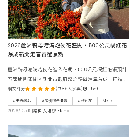
2026蘆洲鴨母港溝炮仗花盛開，500公尺橘紅花
瀑成新北走春首選景點
蘆洲鴨母港溝炮仗花進入花期，500公尺橘紅花瀑預計
春節期間滿開。新北市政府整治鴨母港溝有成，打造適
合走春的賞花廊道，市民可搭乘捷運轉乘公車輕鬆抵
網友評分
(共89人參與)
1,550
達，感受春日暖陽下的喜慶氛圍與浪漫光雕夜景。
#走春景點
#蘆洲鴨母港溝
#炮仗花
More
2026/02/19
|
編輯 艾琳娜 Elena