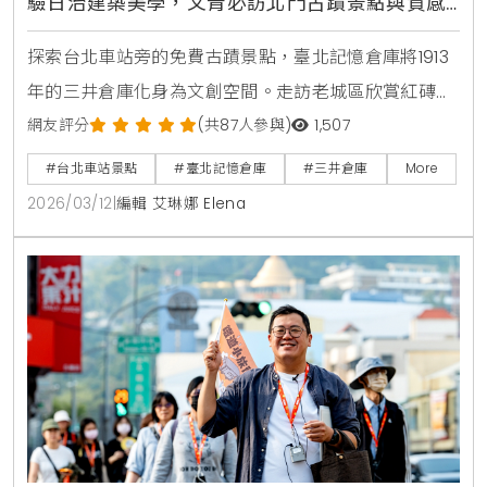
驗日治建築美學，文青必訪北門古蹟景點與質感
咖啡廳
探索台北車站旁的免費古蹟景點，臺北記憶倉庫將1913
年的三井倉庫化身為文創空間。走訪老城區欣賞紅磚半
圓拱門的日治建築之美，在百年的洋樓中品嚐咖啡，感
網友評分
(共87人參與)
1,507
受跨越時空的台北歷史魅力。
#台北車站景點
#臺北記憶倉庫
#三井倉庫
More
2026/03/12
|
編輯 艾琳娜 Elena