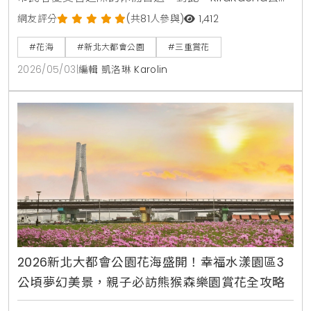
啦！創辦人梁翔渝表示，這片花海不只是視覺景觀的營
網友評分
(共81人參與)
1,412
造，更透過百日草等高植株植物，成功建構出適合黃頭
#花海
#新北大都會公園
#三重賞花
扇尾鶯棲息的微生態系統，這種都市與自然的共生模
2026/05/03
|
編輯 凱洛琳 Karolin
式，正是提升休閒生活品質與環境教育價值的關鍵所
在。
2026新北大都會公園花海盛開！幸福水漾園區3
公頃夢幻美景，親子必訪熊猴森樂園賞花全攻略