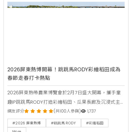
2026屏東熱博開幕！跳跳馬RODY彩繪稻田成為
春節走春打卡熱點
2026屏東熱帶農業博覽會於2月7日盛大開幕，攜手童
趣IP跳跳馬RODY打造彩繪稻田、瓜果長廊及沉浸式主
題館。活動期間提供DIY手作、舞台表演及屏東在地優
網友評分
(共100人參與)
1,737
質農產展售，是春節假期親子走春、寓教於樂的首選景
#2026 屏東熱博
#跳跳馬 RODY
#彩繪稻田
點。
More