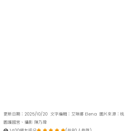
更新日期：2025/10/20
文字編輯：艾琳娜 Elena
圖片來源：桃
園護國宮、攝影 陳乃瑋
1,400
網友評分
(共80人參與)