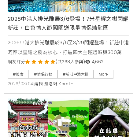
2026中港大排光雕展3/6登場！7米星耀之樹閃耀
新莊，白色情人節闖關送限量情侶鑰匙圈
2026中港大排光雕展於3/6至3/29閃耀登場。新莊中港
河廊以星耀之樹為核心，打造四大主題燈區與300萬盞
LED夢幻星河。現場更有極地北極熊造景與白色情人節
網友評分
(共268人參與)
4,662
限量闖關活動，是新北春季必訪的原創生活風格景點。
#燈會
#情侶行程
#新莊中港大排
More
2026/03/04
|
編輯 凱洛琳 Karolin