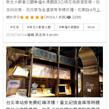
新北大都會公園幸福水漾園區3公頃花海浪漫登場。包
含向日葵、百日草及金盞草等多樣花種，花期自4月上
旬起至5月中旬。本文整理最佳賞花時間、交通資訊及
網友評分
(共154人參與)
2,685
周邊景點，是春日親子旅遊與美拍打卡的必去選擇。
#花海
#新北大都會公園
#幸福水漾園區
More
2026/04/04
|
編輯 凱洛琳 Karolin
台北車站旁免費紅磚洋樓！臺北記憶倉庫限時體