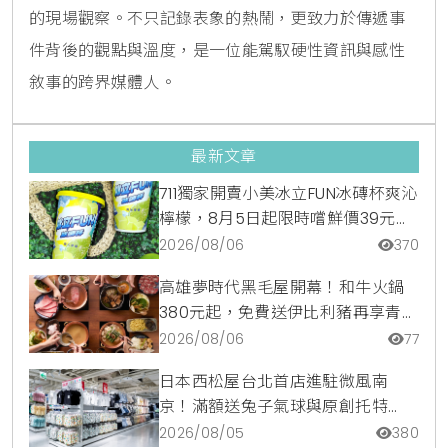
的現場觀察。不只記錄表象的熱鬧，更致力於傳遞事
件背後的觀點與溫度，是一位能駕馭硬性資訊與感性
敘事的跨界媒體人。
最新文章
711獨家開賣小美冰立FUN冰磚杯爽沁
檸檬，8月5日起限時嚐鮮價39元特
調咖啡氣泡水超讚
2026/08/06
370
高雄夢時代黑毛屋開幕！和牛火鍋
380元起，免費送伊比利豬再享青森
蘋果冰淇淋加購價。
2026/08/06
77
日本西松屋台北首店進駐微風南
京！滿額送兔子氣球與原創托特
包，指定夏裝享8折優惠
2026/08/05
380