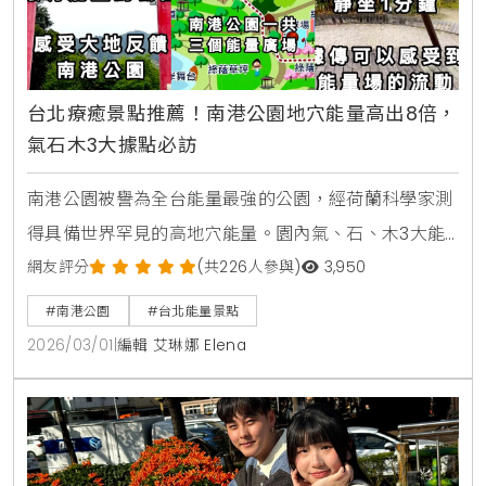
台北療癒景點推薦！南港公園地穴能量高出8倍，
氣石木3大據點必訪
南港公園被譽為全台能量最強的公園，經荷蘭科學家測
得具備世界罕見的高地穴能量。園內氣、石、木3大能
量點提供優於森林浴的療癒感。本文帶您探索南港公園
網友評分
(共226人參與)
3,950
交通資訊、能量點分佈與親子設施，體驗台北最神祕的
#南港公園
#台北能量景點
心靈場域。
2026/03/01
|
編輯 艾琳娜 Elena