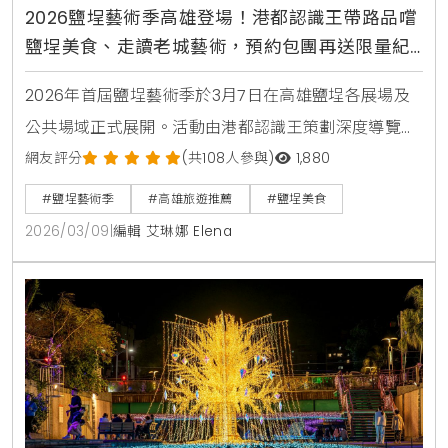
2026鹽埕藝術季高雄登場！港都認識王帶路品嚐
鹽埕美食、走讀老城藝術，預約包團再送限量紀
念小物
2026年首屆鹽埕藝術季於3月7日在高雄鹽埕各展場及
公共場域正式展開。活動由港都認識王策劃深度導覽，
結合在地美食與歷史場域走讀，邀請20組國內外藝術家
網友評分
(共108人參與)
1,880
以「鹽域共振」為題，串聯20組作品與11個展點。民眾
#鹽埕藝術季
#高雄旅遊推薦
#鹽埕美食
可透過主題走讀深入老城巷弄，體驗與眾不同的港都日
2026/03/09
|
編輯 艾琳娜 Elena
常美學。