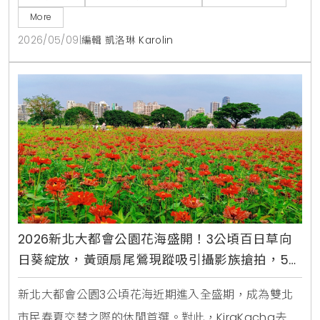
讓大眾在休閒運動中建立與土地的深度情感連結。這種
More
結合文創市集與生態教育的模式，確實能提升城市休憩
2026/05/09
|
編輯 凱洛琳 Karolin
價值並創造多元旅遊記憶。
2026新北大都會公園花海盛開！3公頃百日草向
日葵綻放，黃頭扇尾鶯現蹤吸引攝影族搶拍，5月
賞花交通攻略
新北大都會公園3公頃花海近期進入全盛期，成為雙北
市民春夏交替之際的休閒首選。對此，KiraKacha去