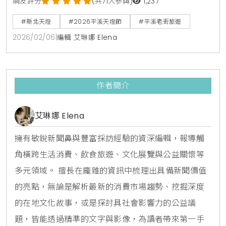
藝與歷史建築進行整體視覺優化，打造平溪老街全新品
網友評分
(共71人參與)
1,237
牌意象。不論是參與天燈施放，或是造訪碳場咖啡與職
#新北天燈
#2026平溪天燈節
#平溪老街旅遊
人選物店，遊客都能在馬年新春感受煥然一新的山城文
2026/02/06
|
編輯 艾琳娜 Elena
化與旅遊品質。
作者簡介
艾琳娜 Elena
擁有敏銳新聞鼻與豐富採訪經驗的資深編輯，報導觸
角橫跨生活消費、飲食旅遊、文化展覽與公益關懷等
多元領域。 擅長在龐雜的資訊中梳理出具備新聞價值
的亮點，無論是解析最新的消費市場趨勢、挖掘深度
的在地文化故事，或是探討具社會影響力的公益議
題，皆能透過精準的文字與影像，為讀者帶來第一手