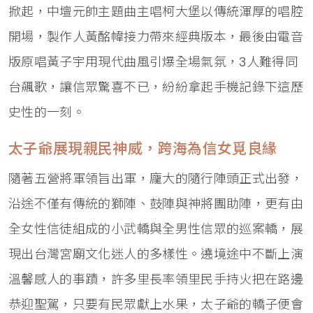
掀起，中壇元帥主題曲主唱柯大堡以傳統渾厚的唱腔
開場，製作人黃酩幃接力帶來經典版本，最後由電音
版原唱黃子宇用現代曲風引爆全場氣氛，3人難得同
台飆歌，讓信眾驚喜不已，紛紛拿起手機記錄下這歷
史性的一刻。
太子爺展現親民神威，跨海為信女覓良緣
隨著五營將軍領旨出軍，龐大的隨行陣頭正式出發，
沿途不僅有傳統的獅陣、鼓陣與神將團助陣，更有由
全女性信徒組成的小武轎與全男性信眾的巡案轎，展
現出台灣宮廟文化迷人的多樣性。遶境途中不斷上演
溫馨感人的事蹟，許多里長率領里民手持火把在路邊
恭迎聖駕，只要有民眾獻上水果，太子爺的轎子便會