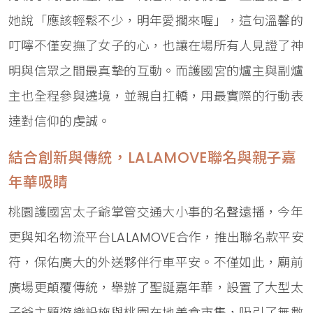
她說「應該輕鬆不少，明年愛擱來喔」，這句溫馨的
叮嚀不僅安撫了女子的心，也讓在場所有人見證了神
明與信眾之間最真摯的互動。而護國宮的爐主與副爐
主也全程參與遶境，並親自扛轎，用最實際的行動表
達對信仰的虔誠。
結合創新與傳統，LALAMOVE聯名與親子嘉
年華吸睛
桃園護國宮太子爺掌管交通大小事的名聲遠播，今年
更與知名物流平台LALAMOVE合作，推出聯名款平安
符，保佑廣大的外送夥伴行車平安。不僅如此，廟前
廣場更顛覆傳統，舉辦了聖誕嘉年華，設置了大型太
子爺主題遊樂設施與桃園在地美食市集，吸引了無數