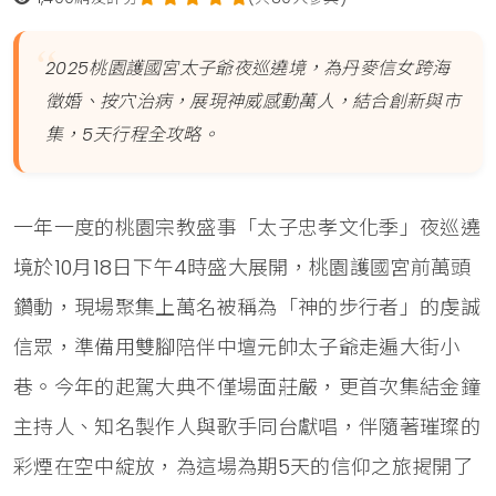
2025桃園護國宮太子爺夜巡遶境，為丹麥信女跨海
徵婚、按穴治病，展現神威感動萬人，結合創新與市
集，5天行程全攻略。
一年一度的桃園宗教盛事「太子忠孝文化季」夜巡遶
境於10月18日下午4時盛大展開，桃園護國宮前萬頭
鑽動，現場聚集上萬名被稱為「神的步行者」的虔誠
信眾，準備用雙腳陪伴中壇元帥太子爺走遍大街小
巷。今年的起駕大典不僅場面莊嚴，更首次集結金鐘
主持人、知名製作人與歌手同台獻唱，伴隨著璀璨的
彩煙在空中綻放，為這場為期5天的信仰之旅揭開了