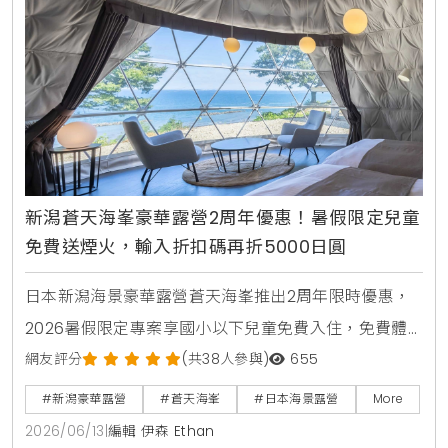
新潟蒼天海峯豪華露營2周年優惠！暑假限定兒童
免費送煙火，輸入折扣碼再折5000日圓
日本新潟海景豪華露營蒼天海峯推出2周年限時優惠，
2026暑假限定專案享國小以下兒童免費入住，免費體
驗日本煙火與撈水球，享受私人海景三溫暖與新潟在地
網友評分
(共38人參與)
655
頂級烤肉。
#新潟豪華露營
#蒼天海峯
#日本海景露營
More
2026/06/13
|
編輯 伊森 Ethan