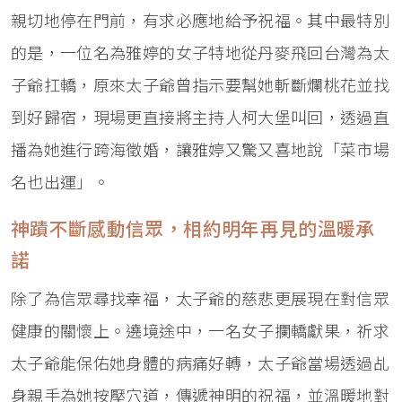
親切地停在門前，有求必應地給予祝福。其中最特別
的是，一位名為雅婷的女子特地從丹麥飛回台灣為太
子爺扛轎，原來太子爺曾指示要幫她斬斷爛桃花並找
到好歸宿，現場更直接將主持人柯大堡叫回，透過直
播為她進行跨海徵婚，讓雅婷又驚又喜地說「菜市場
名也出運」。
神蹟不斷感動信眾，相約明年再見的溫暖承
諾
除了為信眾尋找幸福，太子爺的慈悲更展現在對信眾
健康的關懷上。遶境途中，一名女子攔轎獻果，祈求
太子爺能保佑她身體的病痛好轉，太子爺當場透過乩
身親手為她按壓穴道，傳遞神明的祝福，並溫暖地對