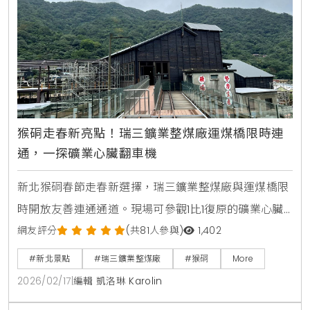
猴硐走春新亮點！瑞三鑛業整煤廠運煤橋限時連
通，一探礦業心臟翻車機
新北猴硐春節走春新選擇，瑞三鑛業整煤廠與運煤橋限
時開放友善連通通道。現場可參觀1比1復原的礦業心臟
翻車機，近距離感受臺灣煤礦文化，是適合全家出遊的
網友評分
(共81人參與)
1,402
低碳深度旅遊路線。
#新北景點
#瑞三鑛業整煤廠
#猴硐
More
2026/02/17
|
編輯 凱洛琳 Karolin