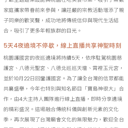
家庭攜家帶眷前來參與，讓莊嚴的宗教活動增添了親
子同樂的歡笑聲，成功地將傳統信仰與現代生活結
合，吸引了更多年輕族群的目光。
5天4夜遶境不停歇，線上直播共享神聖時刻
桃園護國宮的夜巡遶境將持續5天，依序駐駕桃園慈
護宮、八德元聖宮、八德北巡巡天壇、霄裡玉元宮，
並於10月22日回鑾護國宮。為了讓全台灣的信眾都能
共襄盛舉，今年也特別與知名節目「寶島神很大」合
作，由4大主持人團隊進行線上直播，即時分享遶境
的精彩盛況。這場融合傳統科儀與創新元素的文化
季，再次展現了台灣廟會文化的無限魅力，歡迎全台