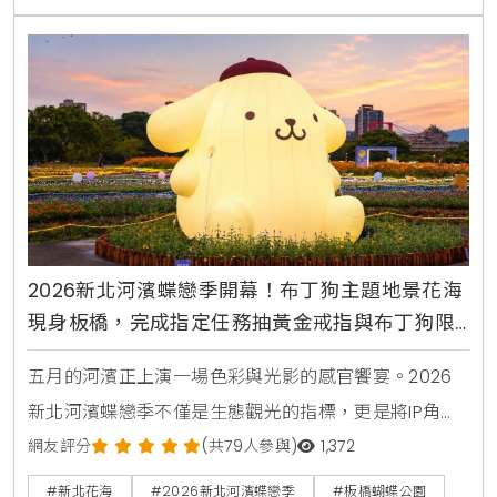
2026新北河濱蝶戀季開幕！布丁狗主題地景花海
現身板橋，完成指定任務抽黃金戒指與布丁狗限
量周邊
五月的河濱正上演一場色彩與光影的感官饗宴。2026
新北河濱蝶戀季不僅是生態觀光的指標，更是將IP角色
與城市空間完美融合的典範。KiraKacha去啦！創辦人
網友評分
(共79人參與)
1,372
梁翔渝表示，透過布丁狗30周年主題的沉浸式體驗，能
#新北花海
#2026新北河濱蝶戀季
#板橋蝴蝶公園