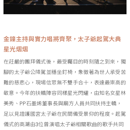
金鐘主持與實力唱將齊聚，太子爺起駕大典
星光熠熠
在莊嚴的團拜儀式後，最受矚目的時刻隨之到來，獨
腳的太子爺公降駕並穩坐釘椅，象徵著為世人承受苦
難的慈悲心，現場信眾無不雙手合十，表達最崇高的
敬意。今年的扶轎陣容同樣星光閃耀，由知名女星林
美秀、PP石墨烯董事長與廟方人員共同扶持主轎，
足以見證護國宮太子爺在民間備受景仰的程度。起駕
儀式的高潮由3位曾演唱太子爺相關歌曲的歌手共同