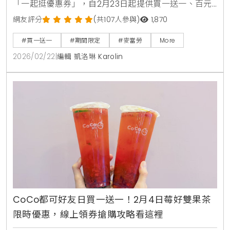
「一起挺優惠券」，自2月23日起提供買一送一、百元
套餐等優惠，連續37天最高可省2538元。歡樂送更獨
網友評分
(共107人參與)
1,870
家推出限量10萬個TEAM Taiwan應援鑰匙圈。
#買一送一
#期間限定
#麥當勞
More
2026/02/22
|
編輯 凱洛琳 Karolin
CoCo都可好友日買一送一！2月4日莓好雙果茶
限時優惠，線上領券搶購攻略看這裡