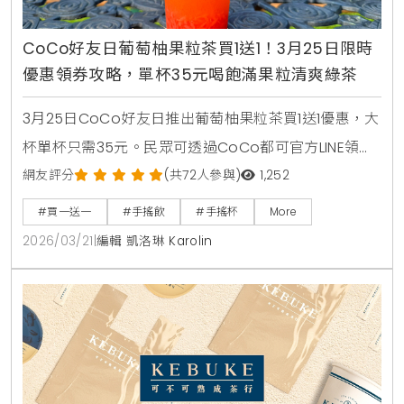
CoCo好友日葡萄柚果粒茶買1送1！3月25日限時
優惠領券攻略，單杯35元喝飽滿果粒清爽綠茶
3月25日CoCo好友日推出葡萄柚果粒茶買1送1優惠，大
杯單杯只需35元。民眾可透過CoCo都可官方LINE領取
優惠券，享受紅葡萄柚果粒與綠茶結合的清爽滋味。
網友評分
(共72人參與)
1,252
#買一送一
#手搖飲
#手搖杯
More
2026/03/21
|
編輯 凱洛琳 Karolin