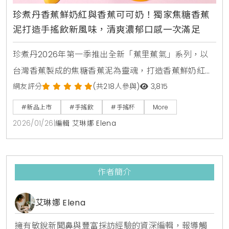
珍煮丹香蕉鮮奶紅與香蕉可可奶！獨家焦糖香蕉
泥打造手搖飲新風味，清爽濃郁口感一次滿足
珍煮丹2026年第一季推出全新「蕉里蕉氣」系列，以
台灣香蕉製成的焦糖香蕉泥為靈魂，打造香蕉鮮奶紅，
香蕉奶青與香蕉可可奶三款特色飲品。新品結合烏瓦錫
網友評分
(共218人參與)
3,815
蘭紅茶與純可可鮮奶，呈現清爽與濃郁兼具的獨特風
#新品上市
#手搖飲
#手搖杯
More
味，全台門市同步上市。
2026/01/26
|
編輯 艾琳娜 Elena
作者簡介
艾琳娜 Elena
擁有敏銳新聞鼻與豐富採訪經驗的資深編輯，報導觸