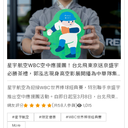
星宇航空WBC空中應援團！台北飛東京送京盛宇
必勝茶禮，郭泓志現身高空影展開播為中華隊集
氣
星宇航空為迎接WBC世界棒球經典賽，特別聯手京盛宇
推出空中應援團活動。自即日起至3月8日，台北飛東京
航線旅客可獲限定茶禮，機上更同步推出棒球主題影展
網友評分
(共58人參與)
1,015
與郭泓志應援影片，邀請乘客一同在萬米高空為中華隊
#星宇航空
#限定優惠
#WBC世界棒球經典賽
集氣。
More