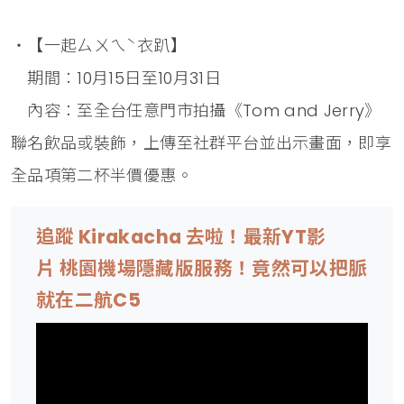
・【一起ㄙㄨㄟˋ衣趴】
期間：10月15日至10月31日
內容：至全台任意門市拍攝《Tom and Jerry》
聯名飲品或裝飾，上傳至社群平台並出示畫面，即享
全品項第二杯半價優惠。
追蹤 Kirakacha 去啦！最新YT影
片 桃園機場隱藏版服務！竟然可以把脈
就在二航C5