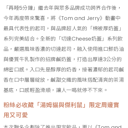
「再睡5分鐘」繼去年與眾多品牌成功跨界合作後，
今年再度帶來驚喜，將《Tom and Jerry》動畫中
最具代表性的起司，與品牌超人氣的「棉被厚奶蓋」
系列完美結合。全新的「切達Cheese奶蓋」系列飲
品，嚴選風味香濃的切達起司，融入使用進口鮮奶油
與優質牛乳製作的招牌鹹奶蓋，打造出厚達3公分的
綿密口感。入口先是醇厚的奶香，接著濃郁的起司鹹
香在口中層層綻放，鹹甜交織的風味搭配清爽的茶湯
基底，口感輕盈滑順，讓人一喝就停不下來。
粉絲必收藏「湯姆貓與傑利鼠」限定周邊實
用又可愛
本次聯名企劃除了推出限定飲品，更以《Tom and