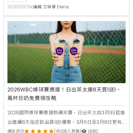
2026/03/04
|
編輯 艾琳娜 Elena
2026WBC棒球賽應援！日出茶太連8天買1送1、
萬杯珍奶免費領攻略
2026國際棒球賽應援熱潮來襲，日出茶太自3月1日起推
出連續8天指定飲品買1送1優惠，3月5日至3月8日更有
萬杯太極3號免費領取活動，民眾只需於社群留言應援
網友評分
(共108人參與)
1,880