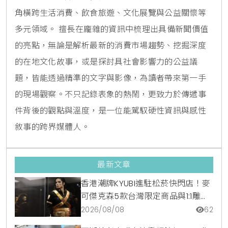
角橫跨生活消費、飲食旅遊、文化展覽與公益關懷等
多元領域。 擅長在龐雜的資訊中梳理出具備新聞價值
的亮點，無論是解析最新的消費市場趨勢、挖掘深度
的在地文化故事，或是探討具社會影響力的公益議
題，皆能透過精準的文字與影像，為讀者帶來第一手
的現場觀察。不只記錄表象的熱鬧，更致力於傳遞事
件背後的觀點與溫度，是一位能駕馭硬性資訊與感性
敘事的跨界媒體人。
最新文章
香港潮牌KYUBI進駐松菸快閃店！麥
可傑克森5款台灣限定商品與1:1雕像
震撼登場
2026/08/08
62