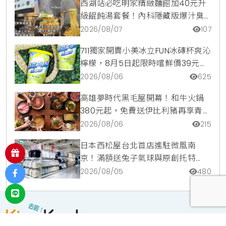
西湖站必吃明家精緻麵館加40元升
級餛飩湯套餐！內科隱藏版爆汁臭
豆腐麵與牛肉麵疙瘩平價攻略
2026/08/07
107
711獨家開賣小美冰立FUN冰磚杯爽沁
檸檬，8月5日起限時嚐鮮價39元特
調咖啡氣泡水超讚
2026/08/06
625
高雄夢時代黑毛屋開幕！和牛火鍋
380元起，免費送伊比利豬再享青森
蘋果冰淇淋加購價。
2026/08/06
215
日本西松屋台北首店進駐微風南
京！滿額送兔子氣球與原創托特
包，指定夏裝享8折優惠
2026/08/05
480