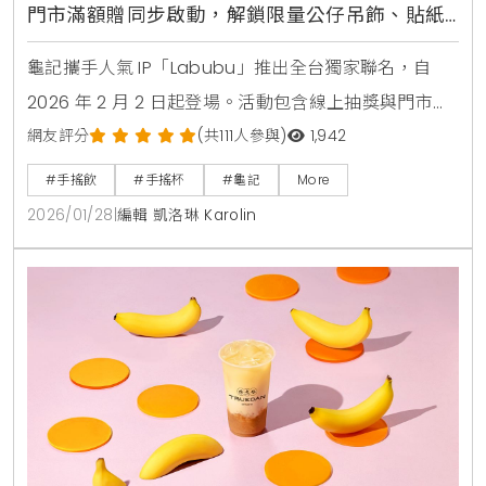
門市滿額贈同步啟動，解鎖限量公仔吊飾、貼紙
與專屬杯款設計
龜記攜手人氣 IP「Labubu」推出全台獨家聯名，自
2026 年 2 月 2 日起登場。活動包含線上抽獎與門市加
購，限量推出 18 公分公仔、吊飾、刺繡帽及專屬杯
網友評分
(共111人參與)
1,942
身。結合龍家昇的潮玩藝術與龜記茶飲體驗，打造小人
#手搖飲
#手搖杯
#龜記
More
物大生活的跨界宇宙。
2026/01/28
|
編輯 凱洛琳 Karolin