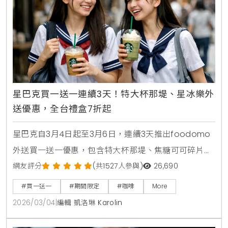
星巴克買一送一連續3天！特大杯那堤、星冰樂外
送優惠，全台禮盒7折起
星巴克自3月4日起至3月6日，連續3天推出foodomo
外送買一送一優惠，包含特大杯那堤、焦糖可可碎片星
冰樂等指定品項。全台門市同步祭出指定禮盒7折活
網友評分
(共1527人參與)
26,690
動，多款熱銷餅乾與點心罐限時下殺，讓您在雨天也能
#買一送一
#期間限定
#咖啡
More
輕鬆享受咖啡時光。
2026/03/04
|
編輯 凱洛琳 Karolin