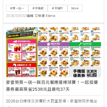
即可參加，快來掌握詳細優惠攻略，一起為台灣英雄加
#買一送一
#手搖飲
#手搖杯
More
油 。
2026/03/02
|
編輯 艾琳娜 Elena
麥當勞買一送一與百元餐應援棒球賽！一起挺優
惠券最高現省2538元且連吃37天
2026台日棒球交流賽於大巨蛋登場，麥當勞同步推出