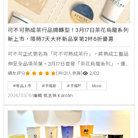
可不可熟成茶行品牌轉型！3月17日茶花烏龍系列
新上市，限時7天大杯新品享第2杯6折優惠
可不可正式更名為「可不可熟成茶行」，將熟成工藝延
伸至全品項茶葉。3月17日首發「茶花烏龍系列」，運
用香水拼配工藝打造5款層次豐富的新品。限時7天提供
網友評分
(共121人參與)
2,102
第2杯6折優惠，邀您一同體驗流動的茶飲生活美學。
#新品上市
#手搖飲
#手搖杯
More
2026/03/15
|
編輯 凱洛琳 Karolin