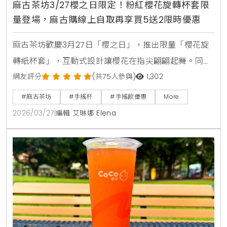
麻古茶坊3/27櫻之日限定！粉紅櫻花旋轉杯套限
量登場，麻古購線上自取再享買5送2限時優惠
麻古茶坊歡慶3月27日「櫻之日」，推出限量「櫻花旋
轉紙杯套」，互動式設計讓櫻花在指尖翩翩起舞。同步
祭出三月限時優惠，透過「麻古購」自取可享買5送1、
網友評分
(共75人參與)
1,302
買10送2，滿額再贈20元優惠券，愛好粉紅氛圍與手搖
#麻古茶坊
#手搖杯
#手搖飲優惠
More
飲的消費者千萬別錯過。
2026/03/27
|
編輯 艾琳娜 Elena