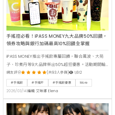
手搖控必看！iPASS MONEY九大品牌50%回饋，
領券攻略與銀行加碼最高10%回饋全掌握
iPASS MONEY推出手搖飲專屬回饋，聯合萬波、大苑
子、珍煮丹等9大品牌祭出50%超狂優惠。活動期間輸
入指定代碼即可領取優惠券，單筆滿50元即贈25元儲
網友評分
(共93人參與)
1,612
值金，綁定信用卡最高再享10%回饋。
#手搖飲
#手搖杯
#手搖飲優惠
More
2026/03/14
|
編輯 艾琳娜 Elena