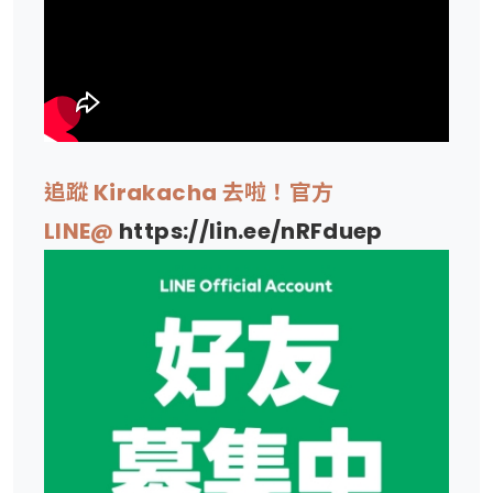
追蹤 Kirakacha 去啦！官方
LINE@
https://lin.ee/nRFduep