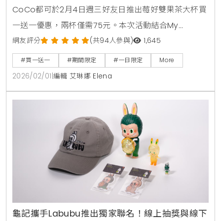
CoCo都可於2月4日週三好友日推出莓好雙果茶大杯買
一送一優惠，兩杯僅需75元。本次活動結合My
Melody美樂蒂聯名粉紅紙杯，提供草莓與蔓越莓融合
網友評分
(共94人參與)
1,645
紅茶的酸甜滋
#買一送一
#期間限定
#一日限定
More
2026/02/01
|
編輯 艾琳娜 Elena
龜記攜手Labubu推出獨家聯名！線上抽獎與線下