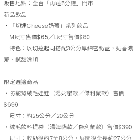
販售地點：全台「再睡5分鐘」門市
新品飲品
・「切達Cheese奶蓋」系列飲品
M尺寸售價$65／L尺寸售價$80
特色：以切達起司搭配3公分厚綿密奶蓋，奶香濃
郁、鹹甜滑順
限定週邊商品
・防駝背絨毛娃娃（湯姆貓款／傑利鼠款）售價
$699
尺寸：約25公分／20公分
・絨毛飲料提袋（湯姆貓款／傑利鼠款）售價$390
尺寸：收納後約7至8公分，展開後全長約27公分