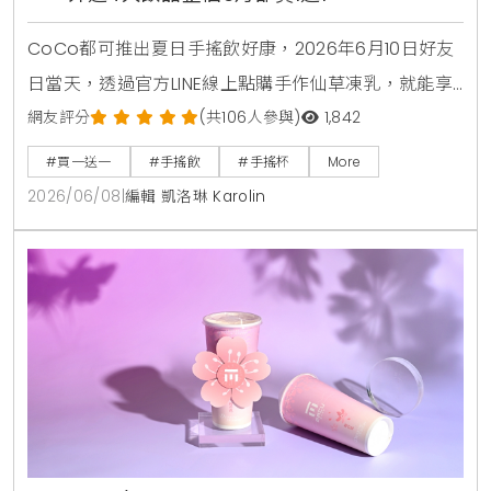
CoCo都可推出夏日手搖飲好康，2026年6月10日好友
日當天，透過官方LINE線上點購手作仙草凍乳，就能享
有第2杯0元買1送1優惠。另外整個6月份，foodpanda
網友評分
(共106人參與)
1,842
外送平台也同步推出茉香凍奶綠、芒果綠茶、四季珍椰
#買一送一
#手搖飲
#手搖杯
More
青、粉角生椰拿鐵等4大品項買1送1，讓大家在炎熱夏天
2026/06/08
|
編輯 凱洛琳 Karolin
不用出門也能省錢消暑。