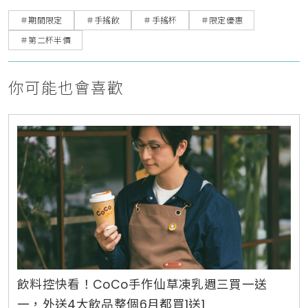
＃期間限定
＃手搖飲
＃手搖杯
＃限定優惠
＃第二杯半價
你可能也會喜歡
飲料控快看！CoCo手作仙草凍乳週三買一送
一，外送4大飲品整個6月都買1送1