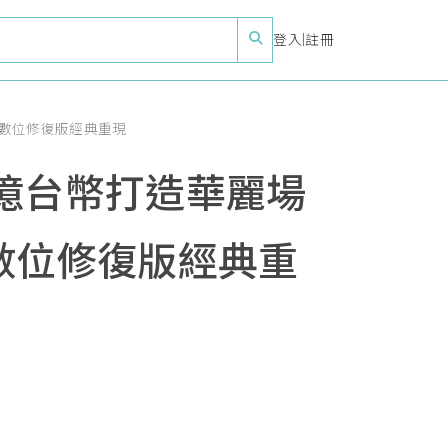
登入
|
註冊
4數位修復版經典重現
億台幣打造華麗場
4數位修復版經典重