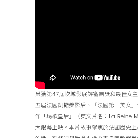
榮獲第47屆坎城影展評審團獎和最佳女主
五屆法國凱撒獎影后、「法國第一美女」伊莎貝
作「瑪歌皇后」（英文片名：La Reine 
大銀幕上映。本片故事聚焦於法國歷史上