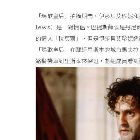
「瑪歌皇后」拍攝期間，伊莎貝艾珍妮和英國
Lewis）是一對情侶。巴提斯薛侯是丹
的情人「拉莫爾」，但是伊莎貝艾珍妮透
「瑪歌皇后」在鄰近里斯本的城市馬夫拉（
路騎機車到里斯本來探班，劇組成員看到