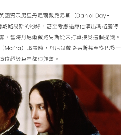
資深男星丹尼爾戴路易斯（Daniel Day-
尼爾戴路易斯的粉絲，甚至考慮過讓他演出瑪格麗特
露，當時丹尼爾戴路易斯從未打算接受這個提議。
Mafra）取景時，丹尼爾戴路易斯甚至從巴黎一
這位超級巨星都很興奮。