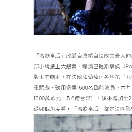
「瑪歌皇后」改編自改編自法國文豪大仲馬（
部小說搬上大銀幕，導演巴提斯薛侯（Patr
版本的劇本，在法國和葡萄牙各地花了九
重頭戲，動用多達1500名臨時演員。本
1800萬歐元、5.6億台幣），後來增加至
從哪個角度看，「瑪歌皇后」都是法國影