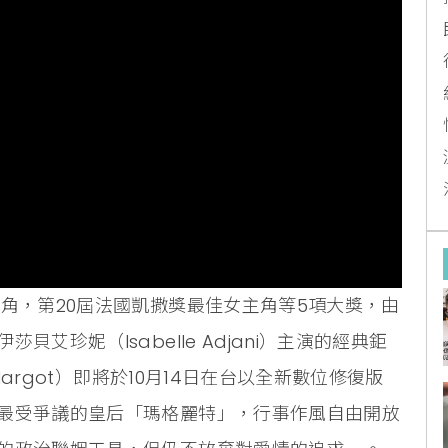
角，第20屆法國凱撒獎最佳女主角等5項大獎，由
艾珍妮（Isabelle Adjani）主演的經典鉅
Margot）即將於10月14日在台以全新數位修復版
最受爭議的皇后「瑪格麗特」，行事作風自由開放