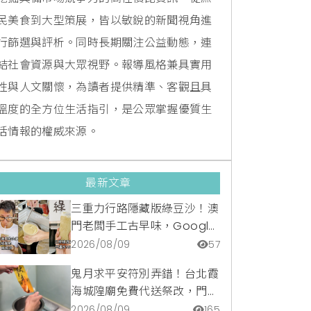
民美食到大型策展，皆以敏銳的新聞視角進
行篩選與評析。同時長期關注公益動態，連
結社會資源與大眾視野。報導風格兼具實用
性與人文關懷，為讀者提供精準、客觀且具
溫度的全方位生活指引，是公眾掌握優質生
活情報的權威來源。
最新文章
三重力行路隱藏版綠豆沙！澳
門老闆手工古早味，Google
滿分5顆星銅板美食
2026/08/09
57
鬼月求平安符別弄錯！台北霞
海城隍廟免費代送祭改，門市
請領開光符令與平安符貼紙優
2026/08/09
165