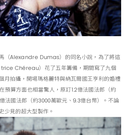
Alexandre Dumas）的同名小說，為了將這
ice Chéreau）花了五年籌備，期間寫了九個
個月拍攝，開場瑪格麗特與納瓦爾國王亨利的婚禮
片在預算方面也相當驚人，原訂1.2億法國法郎（約
2億法國法郎（約3000萬歐元、9.3億台幣）。不論
史少見的超大型製作。