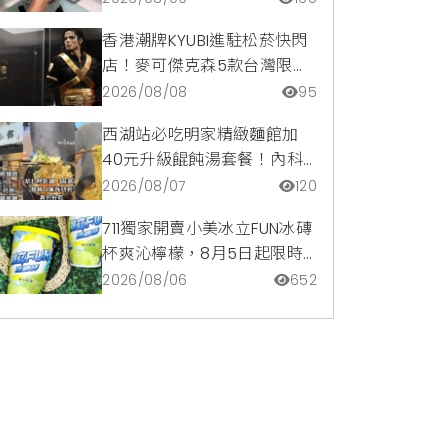
惠一次看
香港潮牌KYUBI進駐松菸快閃
店！麥可傑克森5款台灣限定
商品與1:1雕像震撼登場
2026/08/08
95
西湖站必吃明家精緻麵館加
40元升級餛飩湯套餐！內科
隱藏版爆汁臭豆腐麵與牛肉麵
2026/08/07
120
疙瘩平價攻略
711獨家開賣小美冰立FUN冰磚
杯爽沁檸檬，8月5日起限時
嚐鮮價39元特調咖啡氣泡水
2026/08/06
652
超讚