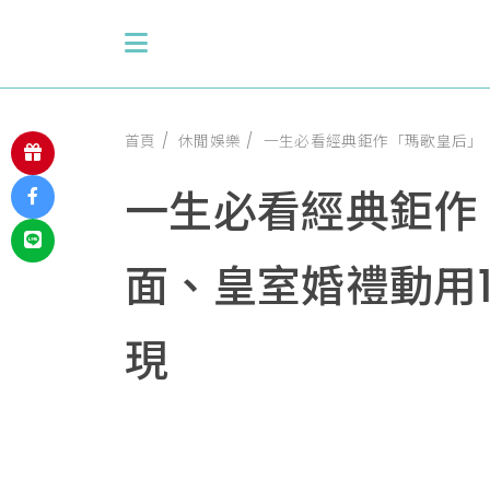
首頁
休閒娛樂
一生必看經典鉅作「瑪歌皇后」！
一生必看經典鉅作
面、皇室婚禮動用1
現