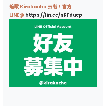
追蹤 Kirakacha 去啦！官方
LINE@
https://lin.ee/nRFduep