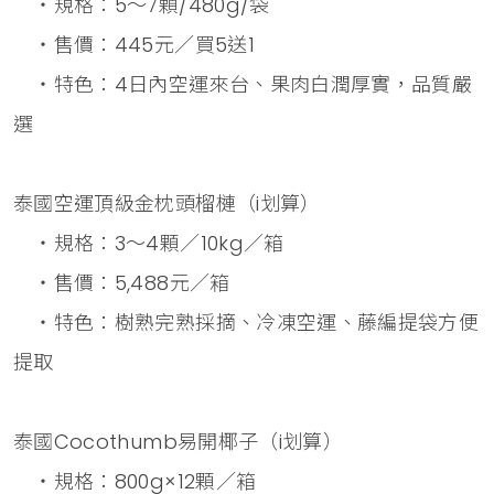
・規格：5～7顆/480g/袋
・售價：445元／買5送1
・特色：4日內空運來台、果肉白潤厚實，品質嚴
選
泰國空運頂級金枕頭榴槤（i划算）
・規格：3～4顆／10kg／箱
・售價：5,488元／箱
・特色：樹熟完熟採摘、冷凍空運、藤編提袋方便
提取
泰國Cocothumb易開椰子（i划算）
・規格：800g×12顆／箱