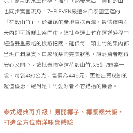
除了霸氣的果王榴槤，擁有「熱帶果后」美稱的山竹
也同步驚喜現身！7-ELEVEN嚴選來自泰國空運的
「花殼山竹」，從遙遠的產地直送台灣，最快僅需4
天內即可新鮮上架門市。這批空運山竹在運送過程中
經過雙重嚴格的檢疫把關，確保每一顆山竹的果肉都
呈現白潤厚實、口感酸甜的完美狀態，讓消費者吃得
安心又開心。這批泰國空運花殼山竹以5到7顆為一
袋，每袋480公克，售價為445元，更推出買5送1的
超值優惠，絕對是山竹愛好者不容錯過的機會。
泰式經典再升級！易開椰子、椰漿糯米飯，
打造全方位南洋味覺體驗