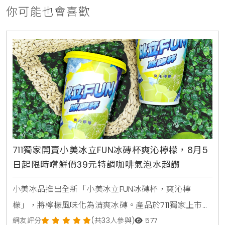
你可能也會喜歡
711獨家開賣小美冰立FUN冰磚杯爽沁檸檬，8月5
日起限時嚐鮮價39元特調咖啡氣泡水超讚
小美冰品推出全新「小美冰立FUN冰磚杯，爽沁檸
檬」，將檸檬風味化為清爽冰磚。產品於711獨家上市，
2026年8月5日至9月1日享嚐鮮價39元。顆粒狀冰磚可
網友評分
(共33人參與)
577