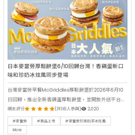
日本麥當勞厚鬆餅堡6/10回歸台灣！香鷄蛋新口
味和珍奶冰炫風同步登場
台灣麥當勞早餐McGriddles厚鬆餅堡於2026年6月10
日回歸，推出全新香鷄蛋厚鬆餅堡，並開放外送平台購
買。社群人氣冰品珍珠奶茶冰炫風同步限量回歸，完整
網友評分
(共116人參與)
2,020
販售時間與價格品項快來看。
#麥當勞
#新品上市
#麥當勞珍珠奶茶冰炫風
More