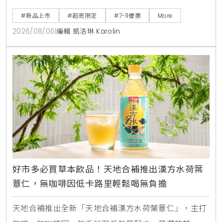
直接食用，也能加入氣泡水或咖啡混搭出夏日特調飲
#新品上市
#超商限定
#7-11優惠
More
品。
2026/08/06
|
編輯 凱洛琳 Karolin
好市多必買草本飲品！天地合補推出漢方水荷葉
薏仁，無咖啡因低卡路里輕鬆喝無負擔
天地合補推出全新「天地合補漢方水荷葉薏仁」，主打