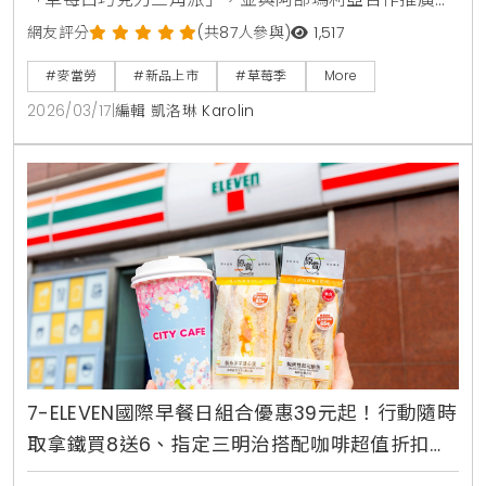
此外，2026年「霹靂甜心卡」同步開賣，聯名素還真
網友評分
(共87人參與)
1,517
等經典角色並新增金選咖啡優惠，兒童節更有麥麥共讀
#麥當勞
#新品上市
#草莓季
More
月親子活動。
2026/03/17
|
編輯 凱洛琳 Karolin
7-ELEVEN國際早餐日組合優惠39元起！行動隨時
取拿鐵買8送6、指定三明治搭配咖啡超值折扣懶
人包