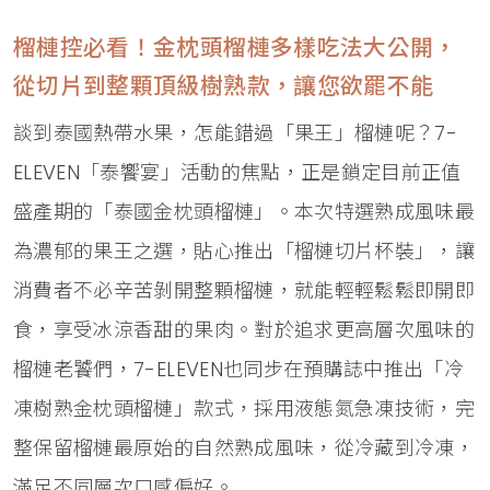
榴槤控必看！金枕頭榴槤多樣吃法大公開，
從切片到整顆頂級樹熟款，讓您欲罷不能
談到泰國熱帶水果，怎能錯過「果王」榴槤呢？7-
ELEVEN「泰饗宴」活動的焦點，正是鎖定目前正值
盛產期的「泰國金枕頭榴槤」。本次特選熟成風味最
為濃郁的果王之選，貼心推出「榴槤切片杯裝」，讓
消費者不必辛苦剝開整顆榴槤，就能輕輕鬆鬆即開即
食，享受冰涼香甜的果肉。對於追求更高層次風味的
榴槤老饕們，7-ELEVEN也同步在預購誌中推出「冷
凍樹熟金枕頭榴槤」款式，採用液態氮急凍技術，完
整保留榴槤最原始的自然熟成風味，從冷藏到冷凍，
滿足不同層次口感偏好。