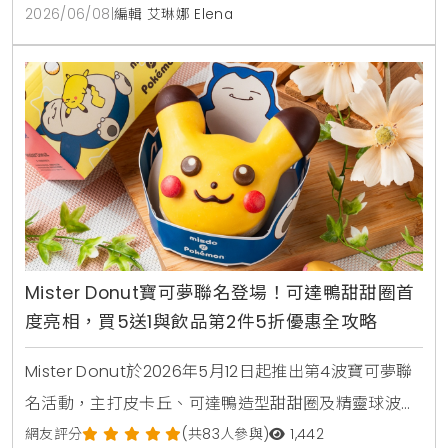
2026/06/08
|
編輯 艾琳娜 Elena
Mister Donut寶可夢聯名登場！可達鴨甜甜圈首
度亮相，買5送1與飲品第2件5折優惠全攻略
Mister Donut於2026年5月12日起推出第4波寶可夢聯
名活動，主打皮卡丘、可達鴨造型甜甜圈及精靈球波
堤。活動同步推出不鏽鋼吸管杯、旅行收納袋等5款實
網友評分
(共83人參與)
1,442