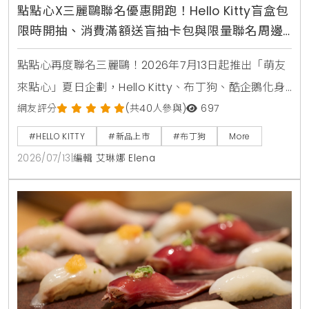
點點心X三麗鷗聯名優惠開跑！Hello Kitty盲盒包
限時開抽、消費滿額送盲抽卡包與限量聯名周邊
攻略
點點心再度聯名三麗鷗！2026年7月13日起推出「萌友
來點心」夏日企劃，Hello Kitty、布丁狗、酷企鵝化身
店長與主廚進駐全台點點心，推出首創美食盲盒豬仔
網友評分
(共40人參與)
697
包、蘋果派西多士等11款限定港點，還有全台8間加碼打
#HELLO KITTY
#新品上市
#布丁狗
More
卡門市與MagSafe磁吸手機支架、電繡皮革卡套等限
2026/07/13
|
編輯 艾琳娜 Elena
量周邊等你搶購。