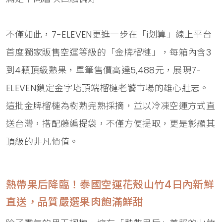
不僅如此，7-ELEVEN更進一步在「i划算」線上平台
首度獨家販售空運等級的「金牌榴槤」，每箱內含3
到4顆頂級熟果，單筆售價高達5,488元，展現7-
ELEVEN鎖定金字塔頂端榴槤老饕市場的雄心壯志。
這批金牌榴槤為樹熟完熟採摘，並以冷凍空運方式直
送台灣，搭配藤編提袋，不僅方便提取，更是彰顯其
頂級的非凡價值。
熱帶果后降臨！泰國空運花殼山竹4日內新鮮
直送，品質嚴選果肉飽滿鮮甜