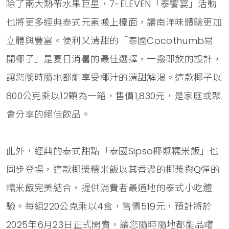
除了兩大熱帶水果巨星，7-ELEVEN「泰饗宴」活動
也將更多經典泰式元素搬上檯面，讓南洋味體驗更加
立體與豐富。便利又清甜的「泰國Cocothumb易
開椰子」是夏日消暑的最佳選擇，一撥即飲的設計，
讓您隨時隨地都能享受椰汁的清甜解渴。這款椰子以
800公克乘以12顆為一箱，售價1,830元，是家庭或聚
會分享的絕佳飲品。
此外，經典的泰式甜點「泰國Sipso椰漿糯米飯」也
同步登場，這款椰漿糯米飯以其香濃的椰漿與Q彈的
糯米飯完美結合，提供消費者最道地的泰式小吃體
驗。每組220公克乘以4盒，售價519元，預計將於
2025年6月23日正式開賣，讓您隨時隨地都能品嚐