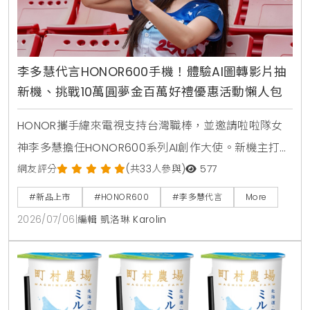
李多慧代言HONOR600手機！體驗AI圖轉影片抽
新機、挑戰10萬圓夢金百萬好禮優惠活動懶人包
HONOR攜手緯來電視支持台灣職棒，並邀請啦啦隊女
神李多慧擔任HONOR600系列AI創作大使。新機主打業
界首發AI圖轉影片功能，即日起至7月31日舉辦一鍵造夢
網友評分
(共33人參與)
577
活動，至台北三創或遠傳門市體驗創作有機會獲得新
#新品上市
#HONOR600
#李多慧代言
More
機，參與網站投票週週抽HONOR600手機，上市後購
2026/07/06
|
編輯 凱洛琳 Karolin
機創作還能角逐10萬圓夢金。