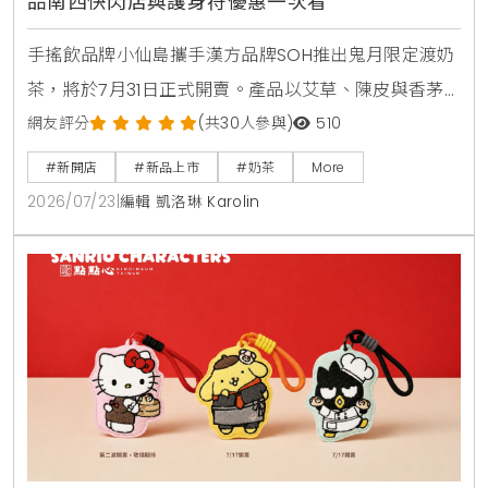
品南西快閃店與護身符優惠一次看
手搖飲品牌小仙島攜手漢方品牌SOH推出鬼月限定渡奶
茶，將於7月31日正式開賣。產品以艾草、陳皮與香茅
等草本食材入茶，帶給讀者清爽去悶的全新風味。同步
網友評分
(共30人參與)
510
登場的還有誠品生活台北南西店快閃店，以及與
#新開店
#新品上市
#奶茶
More
Allumer Dessert合作的中秋甜點禮盒，提供豐富的生
2026/07/23
|
編輯 凱洛琳 Karolin
活體驗與門市優惠。