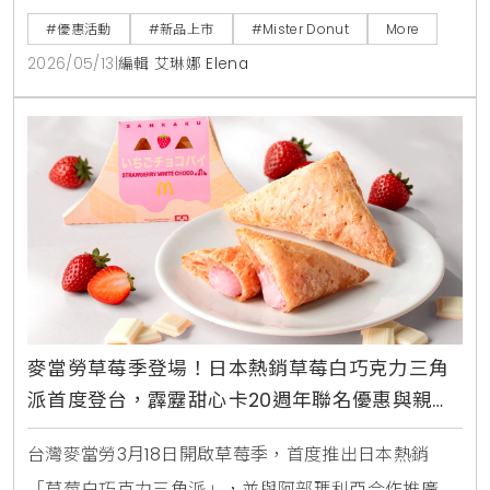
用加購周邊，並享有買5送1及飲品第2件5折等限時優
#優惠活動
#新品上市
#Mister Donut
More
惠，打造夏日療癒系美食饗宴。
2026/05/13
|
編輯 艾琳娜 Elena
麥當勞草莓季登場！日本熱銷草莓白巧克力三角
派首度登台，霹靂甜心卡20週年聯名優惠與親子
體驗活動整理
台灣麥當勞3月18日開啟草莓季，首度推出日本熱銷
「草莓白巧克力三角派」，並與阿部瑪利亞合作推廣。