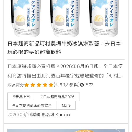
日本超商新品町村農場牛奶冰淇淋歐蕾，去日本
玩必喝的夢幻超商飲料
日本旅遊超商必買推薦。2026年6月16日起，全日本便
利商店將推出由北海道百年老字號農場監修的「町村農
場牛奶冰淇淋歐蕾」。這款乳飲品使用了高品質的香濃
網友評分
(共50人參與)
872
煉乳，完美呈現如同品嚐融化冰淇淋般的奢侈風味，是
#新品上市
#日本超商新品2026
赴日觀光不可錯過的夢幻甜點飲料。
#日本便利商店必買飲料
More
2026/06/10
|
編輯 凱洛琳 Karolin