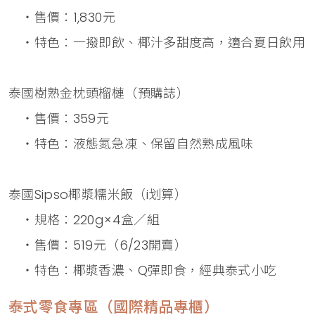
・售價：1,830元
・特色：一撥即飲、椰汁多甜度高，適合夏日飲用
泰國樹熟金枕頭榴槤（預購誌）
・售價：359元
・特色：液態氮急凍、保留自然熟成風味
泰國Sipso椰漿糯米飯（i划算）
・規格：220g×4盒／組
・售價：519元（6/23開賣）
・特色：椰漿香濃、Q彈即食，經典泰式小吃
泰式零食專區（國際精品專櫃）