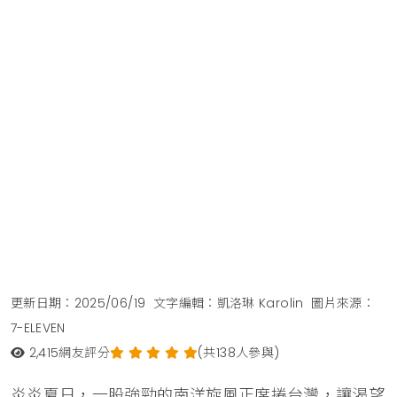
更新日期：2025/06/19
文字編輯：凱洛琳 Karolin
圖片來源：
7-ELEVEN
2,415
網友評分
(共138人參與)
炎炎夏日，一股強勁的南洋旋風正席捲台灣，讓渴望