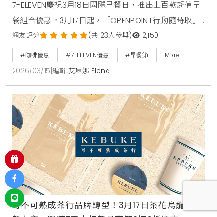
7-ELEVEN慶祝3月18日國際早餐日，推出上百款超值早
餐組合優惠。3月17日起，「OPENPOINT行動隨時取」
祭出CITY系列咖啡買8送6，並同步發表塔塔香炸鱈魚
網友評分
(共123人參與)
2,150
堡、陽明春天聯名蔬食飯糰等鮮食新品，為外食族提供
#咖啡優惠
#7-ELEVEN優惠
#早餐節
More
更便捷且多元的早晨餐點方案。
2026/03/15
|
編輯 艾琳娜 Elena
可不可熟成茶行品牌轉型！3月17日茶花烏龍系列