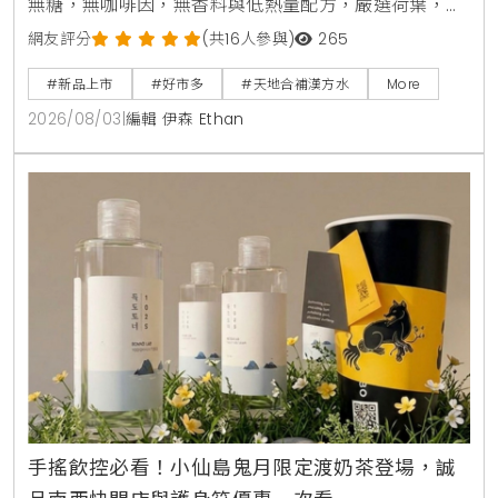
無糖，無咖啡因，無香料與低熱量配方，嚴選荷葉，薏
仁，山楂等草本素材，口感甘潤清爽。產品於2026年8
網友評分
(共16人參與)
265
月上旬全台好市多Costco獨家上市，每箱24入售價
#新品上市
#好市多
#天地合補漢方水
More
729元，提供日常輕鬆補水新選擇。
2026/08/03
|
編輯 伊森 Ethan
手搖飲控必看！小仙島鬼月限定渡奶茶登場，誠