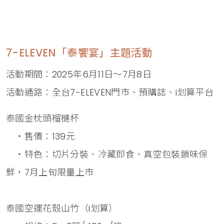
7-ELEVEN「泰饗宴」主題活動
活動期間：2025年6月11日～7月8日
活動通路：全台7-ELEVEN門市、預購誌、i划算平台
泰國金枕頭榴槤杯
・售價：139元
・特色：切片分裝、冷藏即食、真空包裝鎖味保
鮮，7月上旬限量上市
泰國空運花殼山竹（i划算）