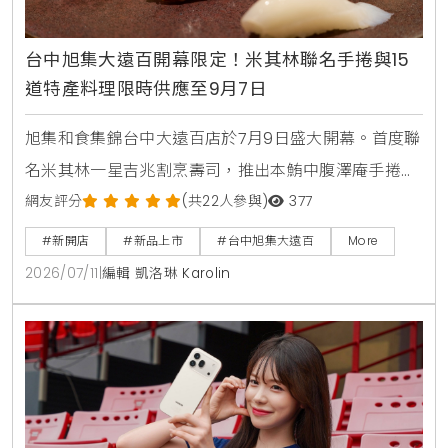
台中旭集大遠百開幕限定！米其林聯名手捲與15
道特產料理限時供應至9月7日
旭集和食集錦台中大遠百店於7月9日盛大開幕。首度聯
名米其林一星吉兆割烹壽司，推出本鮪中腹澤庵手捲與
蟹肉海膽空氣春捲。同步引進日本蜜柑鰤魚與NISSEI霜
網友評分
(共22人參與)
377
淇淋聖代，更將台中在地的麻薏、大甲芋頭、東泉辣椒
#新開店
#新品上市
#台中旭集大遠百
More
醬融入和食料理中，打造15道只供應到9月7日的台中限
2026/07/11
|
編輯 凱洛琳 Karolin
定旬味。