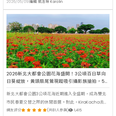
結合文創市集與生態教育的模式，確實能提升城市休憩
2026/05/09
|
編輯 凱洛琳 Karolin
價值並創造多元旅遊記憶。
2026新北大都會公園花海盛開！3公頃百日草向
日葵綻放，黃頭扇尾鶯現蹤吸引攝影族搶拍，5月
賞花交通攻略
新北大都會公園3公頃花海近期進入全盛期，成為雙北
市民春夏交替之際的休閒首選。對此，KiraKacha去
啦！創辦人梁翔渝表示，這片花海不只是視覺景觀的營
網友評分
(共81人參與)
1,415