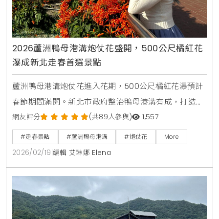
2026蘆洲鴨母港溝炮仗花盛開，500公尺橘紅花
瀑成新北走春首選景點
蘆洲鴨母港溝炮仗花進入花期，500公尺橘紅花瀑預計
春節期間滿開。新北市政府整治鴨母港溝有成，打造適
合走春的賞花廊道，市民可搭乘捷運轉乘公車輕鬆抵
網友評分
(共89人參與)
1,557
達，感受春日暖陽下的喜慶氛圍與浪漫光雕夜景。
#走春景點
#蘆洲鴨母港溝
#炮仗花
More
2026/02/19
|
編輯 艾琳娜 Elena