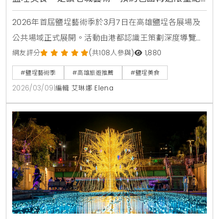
念小物
2026年首屆鹽埕藝術季於3月7日在高雄鹽埕各展場及
公共場域正式展開。活動由港都認識王策劃深度導覽，
結合在地美食與歷史場域走讀，邀請20組國內外藝術家
網友評分
(共108人參與)
1,880
以「鹽域共振」為題，串聯20組作品與11個展點。民眾
#鹽埕藝術季
#高雄旅遊推薦
#鹽埕美食
可透過主題走讀深入老城巷弄，體驗與眾不同的港都日
2026/03/09
|
編輯 艾琳娜 Elena
常美學。