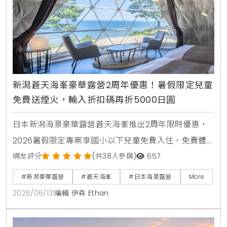
新潟蒼天海峯豪華露營2周年優惠！暑假限定兒童
免費送煙火，輸入折扣碼再折5000日圓
日本新潟海景豪華露營蒼天海峯推出2周年限時優惠，
2026暑假限定專案享國小以下兒童免費入住，免費體
驗日本煙火與撈水球，享受私人海景三溫暖與新潟在地
網友評分
(共38人參與)
657
頂級烤肉。
#新潟豪華露營
#蒼天海峯
#日本海景露營
More
2026/06/13
|
編輯 伊森 Ethan