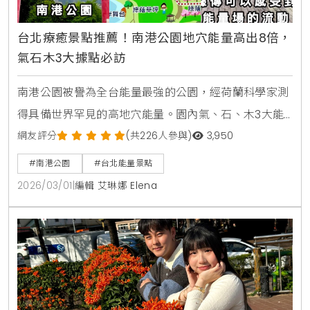
台北療癒景點推薦！南港公園地穴能量高出8倍，
氣石木3大據點必訪
南港公園被譽為全台能量最強的公園，經荷蘭科學家測
得具備世界罕見的高地穴能量。園內氣、石、木3大能
量點提供優於森林浴的療癒感。本文帶您探索南港公園
網友評分
(共226人參與)
3,950
交通資訊、能量點分佈與親子設施，體驗台北最神祕的
#南港公園
#台北能量景點
心靈場域。
2026/03/01
|
編輯 艾琳娜 Elena