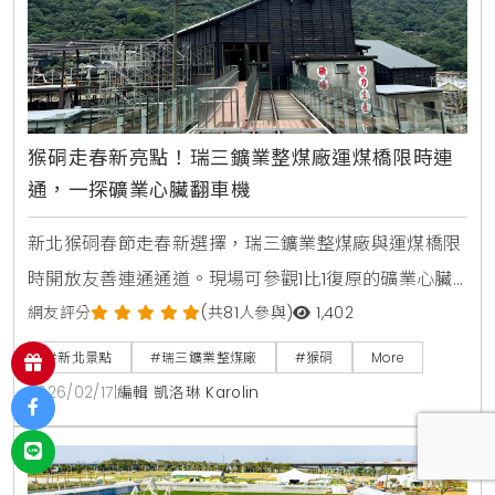
猴硐走春新亮點！瑞三鑛業整煤廠運煤橋限時連
通，一探礦業心臟翻車機
新北猴硐春節走春新選擇，瑞三鑛業整煤廠與運煤橋限
時開放友善連通通道。現場可參觀1比1復原的礦業心臟
翻車機，近距離感受臺灣煤礦文化，是適合全家出遊的
網友評分
(共81人參與)
1,402
低碳深度旅遊路線。
#新北景點
#瑞三鑛業整煤廠
#猴硐
More
2026/02/17
|
編輯 凱洛琳 Karolin