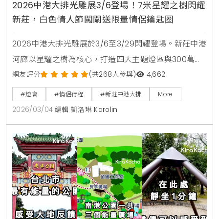
2026中港大排光雕展3/6登場！7米星耀之樹閃耀
新莊，白色情人節闖關送限量情侶鑰匙圈
2026中港大排光雕展於3/6至3/29閃耀登場。新莊中港
河廊以星耀之樹為核心，打造四大主題燈區與300萬盞
LED夢幻星河。現場更有極地北極熊造景與白色情人節
網友評分
(共268人參與)
4,662
限量闖關活動，是新北春季必訪的原創生活風格景點。
#燈會
#情侶行程
#新莊中港大排
More
2026/03/04
|
編輯 凱洛琳 Karolin