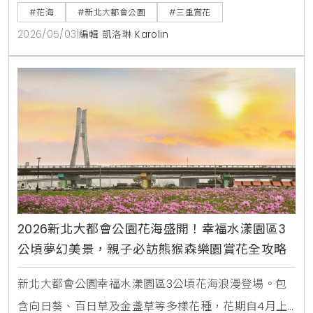
造，更透過百日草等高植株植物，成功建構出適合黃頭
#花海
#新北大都會公園
#三重賞花
扇尾鶯棲息的微生態系統，這種都市與自然的共生模
2026/05/03
|
編輯 凱洛琳 Karolin
式，正是提升休閒生活品質與環境教育價值的關鍵所
在。
2026新北大都會公園花海盛開！幸福水漾園區3
公頃夢幻美景，親子必訪熊猴森樂園賞花全攻略
新北大都會公園幸福水漾園區3公頃花海浪漫登場。包
含向日葵、百日草及金盞草等多樣花種，花期自4月上