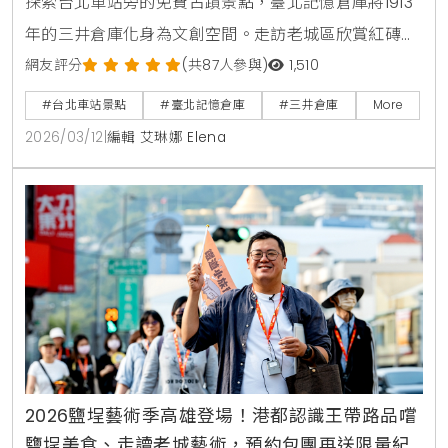
探索台北車站旁的免費古蹟景點，臺北記憶倉庫將1913
年的三井倉庫化身為文創空間。走訪老城區欣賞紅磚半
圓拱門的日治建築之美，在百年的洋樓中品嚐咖啡，感
網友評分
(共87人參與)
1,510
受跨越時空的台北歷史魅力。
#台北車站景點
#臺北記憶倉庫
#三井倉庫
More
2026/03/12
|
編輯 艾琳娜 Elena
2026鹽埕藝術季高雄登場！港都認識王帶路品嚐
鹽埕美食、走讀老城藝術，預約包團再送限量紀