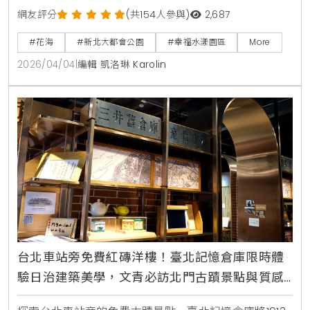
旬起至5月中旬。本文整理最佳賞花時間、交通資訊及
網友評分
(共154人參與)
2,687
周邊景點，是春日親子旅遊與美拍打卡的必去選擇。
#花海
#新北大都會公園
#幸福水漾園區
More
2026/04/04
|
編輯 凱洛琳 Karolin
台北車站旁免費紅磚洋樓！臺北記憶倉庫限時體
驗日治建築美學，文青必訪北門古蹟景點與質感
咖啡廳