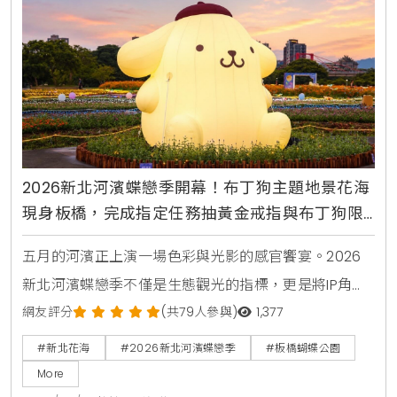
2026新北河濱蝶戀季開幕！布丁狗主題地景花海
現身板橋，完成指定任務抽黃金戒指與布丁狗限
量周邊
五月的河濱正上演一場色彩與光影的感官饗宴。2026
新北河濱蝶戀季不僅是生態觀光的指標，更是將IP角色
與城市空間完美融合的典範。KiraKacha去啦！創辦人
網友評分
(共79人參與)
1,377
梁翔渝表示，透過布丁狗30周年主題的沉浸式體驗，能
#新北花海
#2026新北河濱蝶戀季
#板橋蝴蝶公園
讓大眾在休閒運動中建立與土地的深度情感連結。這種
More